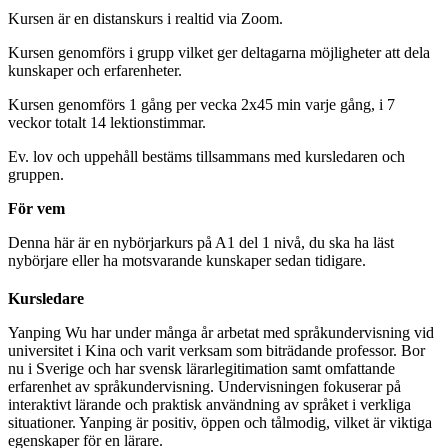
Kursen är en distanskurs i realtid via Zoom.
Kursen genomförs i grupp vilket ger deltagarna möjligheter att dela
kunskaper och erfarenheter.
Kursen genomförs 1 gång per vecka 2x45 min varje gång, i 7
veckor totalt 14 lektionstimmar.
Ev. lov och uppehåll bestäms tillsammans med kursledaren och
gruppen.
För vem
Denna här är en nybörjarkurs på A1 del 1 nivå, du ska ha läst
nybörjare eller ha motsvarande kunskaper sedan tidigare.
Kursledare
Yanping Wu har under många år arbetat med språkundervisning vid
universitet i Kina och varit verksam som biträdande professor. Bor
nu i Sverige och har svensk lärarlegitimation samt omfattande
erfarenhet av språkundervisning. Undervisningen fokuserar på
interaktivt lärande och praktisk användning av språket i verkliga
situationer. Yanping är positiv, öppen och tålmodig, vilket är viktiga
egenskaper för en lärare.