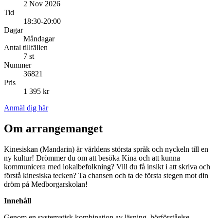
2 Nov 2026
Tid
18:30-20:00
Dagar
Måndagar
Antal tillfällen
7 st
Nummer
36821
Pris
1 395 kr
Anmäl dig här
Om arrangemanget
Kinesiskan (Mandarin) är världens största språk och nyckeln till en
ny kultur! Drömmer du om att besöka Kina och att kunna
kommunicera med lokalbefolkning? Vill du få insikt i att skriva och
förstå kinesiska tecken? Ta chansen och ta de första stegen mot din
dröm på Medborgarskolan!
Innehåll
Genom en systematisk kombination av läsning, hörförståelse,