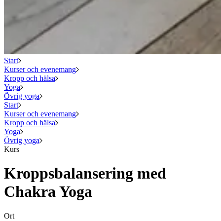
Start
Kurser och evenemang
Kropp och hälsa
Yoga
Övrig yoga
Start
Kurser och evenemang
Kropp och hälsa
Yoga
Övrig yoga
Kurs
Kroppsbalansering med
Chakra Yoga
Ort