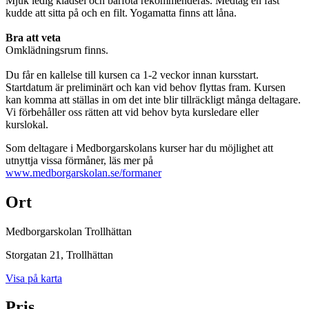
Mjuk ledig klädsel och barfota rekommenderas. Medtag en fast
kudde att sitta på och en filt. Yogamatta finns att låna.
Bra att veta
Omklädningsrum finns.
Du får en kallelse till kursen ca 1-2 veckor innan kursstart.
Startdatum är preliminärt och kan vid behov flyttas fram. Kursen
kan komma att ställas in om det inte blir tillräckligt många deltagare.
Vi förbehåller oss rätten att vid behov byta kursledare eller
kurslokal.
Som deltagare i Medborgarskolans kurser har du möjlighet att
utnyttja vissa förmåner, läs mer på
www.medborgarskolan.se/formaner
Ort
Medborgarskolan Trollhättan
Storgatan 21
, Trollhättan
Visa på karta
Pris