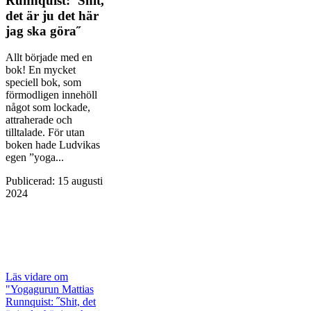
Runnquist: ˝Shit,
det är ju det här
jag ska göra˝
Allt började med en
bok! En mycket
speciell bok, som
förmodligen innehöll
något som lockade,
attraherade och
tilltalade. För utan
boken hade Ludvikas
egen ”yoga...
Publicerad
:
15 augusti
2024
Läs vidare
om
"Yogagurun Mattias
Runnquist: ˝Shit, det