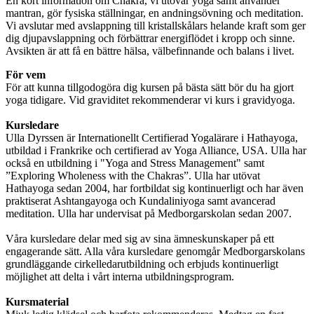
En kort information om Chakra, vi utövar yoga samt använder
mantran, gör fysiska ställningar, en andningsövning och meditation.
Vi avslutar med avslappning till kristallskålars helande kraft som ger
dig djupavslappning och förbättrar energiflödet i kropp och sinne.
Avsikten är att få en bättre hälsa, välbefinnande och balans i livet.
För vem
För att kunna tillgodogöra dig kursen på bästa sätt bör du ha gjort
yoga tidigare. Vid graviditet rekommenderar vi kurs i gravidyoga.
Kursledare
Ulla Dyrssen är Internationellt Certifierad Yogalärare i Hathayoga,
utbildad i Frankrike och certifierad av Yoga Alliance, USA. Ulla har
också en utbildning i "Yoga and Stress Management" samt
”Exploring Wholeness with the Chakras”. Ulla har utövat
Hathayoga sedan 2004, har fortbildat sig kontinuerligt och har även
praktiserat Ashtangayoga och Kundaliniyoga samt avancerad
meditation. Ulla har undervisat på Medborgarskolan sedan 2007.
Våra kursledare delar med sig av sina ämneskunskaper på ett
engagerande sätt. Alla våra kursledare genomgår Medborgarskolans
grundläggande cirkelledarutbildning och erbjuds kontinuerligt
möjlighet att delta i vårt interna utbildningsprogram.
Kursmaterial