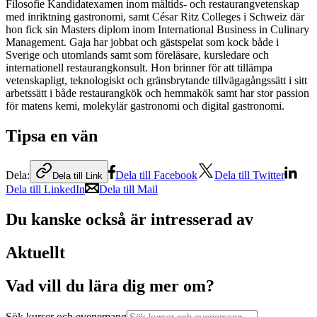
Filosofie Kandidatexamen inom måltids- och restaurangvetenskap
med inriktning gastronomi, samt César Ritz Colleges i Schweiz där
hon fick sin Masters diplom inom International Business in Culinary
Management. Gaja har jobbat och gästspelat som kock både i
Sverige och utomlands samt som föreläsare, kursledare och
internationell restaurangkonsult. Hon brinner för att tillämpa
vetenskapligt, teknologiskt och gränsbrytande tillvägagångssätt i sitt
arbetssätt i både restaurangkök och hemmakök samt har stor passion
för matens kemi, molekylär gastronomi och digital gastronomi.
Tipsa en vän
Dela:
Dela till Facebook
Dela till Twitter
Dela till Link
Dela till LinkedIn
Dela till Mail
Du kanske också är intresserad av
Aktuellt
Vad vill du lära dig mer om?
Sök kurser och evenemang