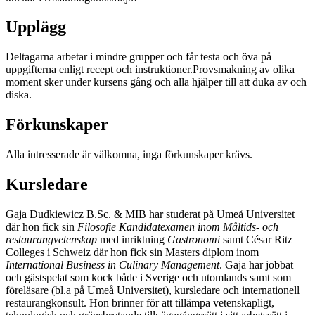
U
Deltagarna arbetar i mindre grupper och får testa och öva på
uppgifterna enligt recept och instruktioner.Provsmakning av olika
moment sker under kursens gång och alla hjälper till att duka av och
diska.
Fö
Alla intresserade är välkomna, inga förkunskaper krävs.
Kursledare
Gaja Dudkiewicz B.Sc. & MIB har studerat på Umeå Universitet
där hon fick sin
Filosofie Kandidatexamen inom Måltids- och
restaurangvetenskap
med inriktning
Gastronomi
samt César Ritz
Colleges i Schweiz där hon fick sin Masters diplom inom
International Business in Culinary Management
. Gaja har jobbat
och gästspelat som kock både i Sverige och utomlands samt som
föreläsare (bl.a på Umeå Universitet), kursledare och internationell
restaurangkonsult. Hon brinner för att tillämpa vetenskapligt,