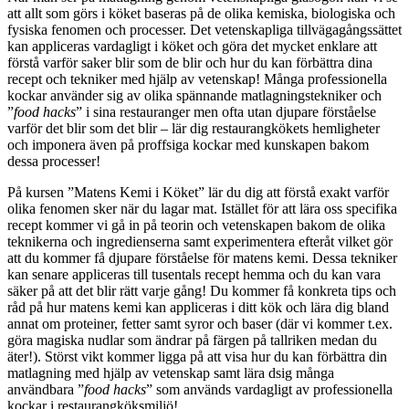
att allt som görs i köket baseras på de olika kemiska, biologiska och
fysiska fenomen och processer. Det vetenskapliga tillvägagångssättet
kan appliceras vardagligt i köket och göra det mycket enklare att
förstå varför saker blir som de blir och hur du kan förbättra dina
recept och tekniker med hjälp av vetenskap! Många professionella
kockar använder sig av olika spännande matlagningstekniker och
”
food hacks
” i sina restauranger men ofta utan djupare förståelse
varför det blir som det blir – lär dig restaurangkökets hemligheter
och imponera även på proffsiga kockar med kunskapen bakom
dessa processer!
På kursen ”Matens Kemi i Köket” lär du dig att förstå exakt varför
olika fenomen sker när du lagar mat. Istället för att lära oss specifika
recept kommer vi gå in på teorin och vetenskapen bakom de olika
teknikerna och ingredienserna samt experimentera efteråt vilket gör
att du kommer få djupare förståelse för matens kemi. Dessa tekniker
kan senare appliceras till tusentals recept hemma och du kan vara
säker på att det blir rätt varje gång! Du kommer få konkreta tips och
råd på hur matens kemi kan appliceras i ditt kök och lära dig bland
annat om proteiner, fetter samt syror och baser (där vi kommer t.ex.
göra magiska nudlar som ändrar på färgen på tallriken medan du
äter!). Störst vikt kommer ligga på att visa hur du kan förbättra din
matlagning med hjälp av vetenskap samt lära dsig många
användbara ”
food hacks
” som används vardagligt av professionella
kockar i restaurangköksmiljö!