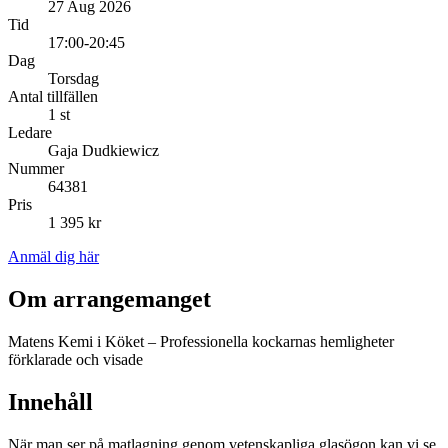
27 Aug 2026
Tid
17:00-20:45
Dag
Torsdag
Antal tillfällen
1 st
Ledare
Gaja Dudkiewicz
Nummer
64381
Pris
1 395 kr
Anmäl dig här
Om arrangemanget
Matens Kemi i Köket – Professionella kockarnas hemligheter
förklarade och visade
Innehåll
När man ser på matlagning genom vetenskapliga glasögon kan vi se