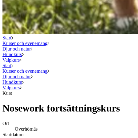
Start
Kurser och evenemang
Djur och natur
Hundkurs
Valpkurs
Start
Kurser och evenemang
Djur och natur
Hundkurs
Valpkurs
Kurs
Nosework fortsättningskurs
Ort
Överhörnäs
Startdatum