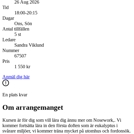
26 Aug 2026
Tid
18:00-20:15
Dagar
Ons, Sön
Antal tillfällen
5 st
Ledare
Sandra Viklund
Nummer
67507
Pris
1 550 kr
Anmäl dig här
En plats kvar
Om arrangemanget
Kursen är för dig som vill lära dig ännu mer om Nosework,. Vi
kommer fortsätta lära in den första doften som är eukalyptus i
svårare miljöer, vi kommer träna mycket på utomhus och fordonsök.