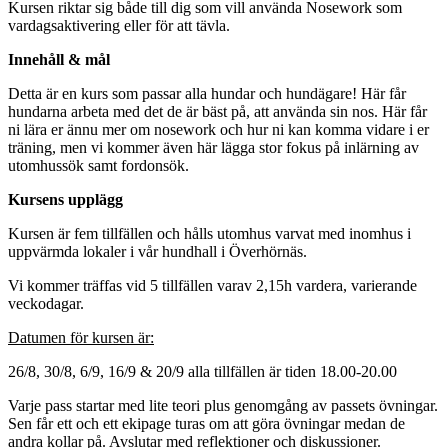
Kursen riktar sig både till dig som vill använda Nosework som
vardagsaktivering eller för att tävla.
Innehåll & mål
Detta är en kurs som passar alla hundar och hundägare! Här får
hundarna arbeta med det de är bäst på, att använda sin nos. Här får
ni lära er ännu mer om nosework och hur ni kan komma vidare i er
träning, men vi kommer även här lägga stor fokus på inlärning av
utomhussök samt fordonsök.
Kursens upplägg
Kursen är fem tillfällen och hålls utomhus varvat med inomhus i
uppvärmda lokaler i vår hundhall i Överhörnäs.
Vi kommer träffas vid 5 tillfällen varav 2,15h vardera, varierande
veckodagar.
Datumen för kursen är:
26/8, 30/8, 6/9, 16/9 & 20/9 alla tillfällen är tiden 18.00-20.00
Varje pass startar med lite teori plus genomgång av passets övningar.
Sen får ett och ett ekipage turas om att göra övningar medan de
andra kollar på. Avslutar med reflektioner och diskussioner.