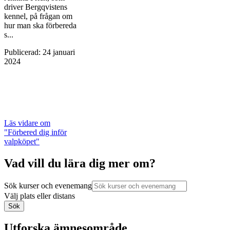
driver Bergqvistens
kennel, på frågan om
hur man ska förbereda
s...
Publicerad
:
24 januari
2024
Läs vidare
om
"Förbered dig inför
valpköpet"
Vad vill du lära dig mer om?
Sök kurser och evenemang
Välj plats eller distans
Sök
Utforska ämnesområde