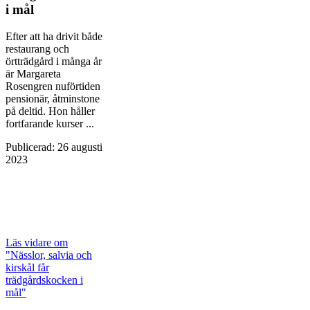
i mål
Efter att ha drivit både
restaurang och
örtträdgård i många år
är Margareta
Rosengren nuförtiden
pensionär, åtminstone
på deltid. Hon håller
fortfarande kurser ...
Publicerad
:
26 augusti
2023
Läs vidare
om
"Nässlor, salvia och
kirskål får
trädgårdskocken i
mål"