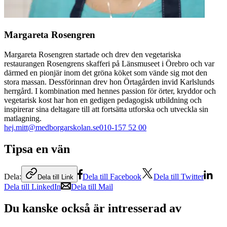
Margareta Rosengren
Margareta Rosengren startade och drev den vegetariska
restaurangen Rosengrens skafferi på Länsmuseet i Örebro och var
därmed en pionjär inom det gröna köket som vände sig mot den
stora massan. Dessförinnan drev hon Örtagården invid Karlslunds
herrgård. I kombination med hennes passion för örter, kryddor och
vegetarisk kost har hon en gedigen pedagogisk utbildning och
inspirerar sina deltagare till att fortsätta utforska och utveckla sin
matlagning.
hej.mitt@medborgarskolan.se
010-157 52 00
Tipsa en vän
Dela:
Dela till Facebook
Dela till Twitter
Dela till Link
Dela till LinkedIn
Dela till Mail
Du kanske också är intresserad av