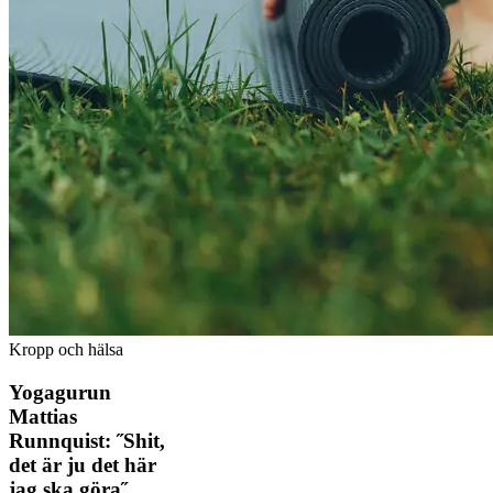
Kropp och hälsa
Yogagurun
Mattias
Runnquist: ˝Shit,
det är ju det här
jag ska göra˝