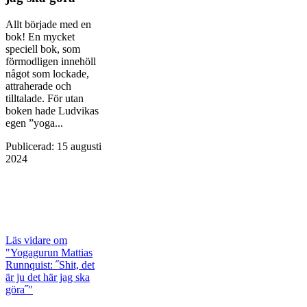
Allt började med en
bok! En mycket
speciell bok, som
förmodligen innehöll
något som lockade,
attraherade och
tilltalade. För utan
boken hade Ludvikas
egen ”yoga...
Publicerad
:
15 augusti
2024
Läs vidare
om
"Yogagurun Mattias
Runnquist: ˝Shit, det
är ju det här jag ska
göra˝"