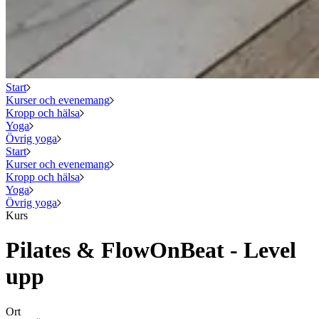
Start
Kurser och evenemang
Kropp och hälsa
Yoga
Övrig yoga
Start
Kurser och evenemang
Kropp och hälsa
Yoga
Övrig yoga
Kurs
Pilates & FlowOnBeat - Level
upp
Ort