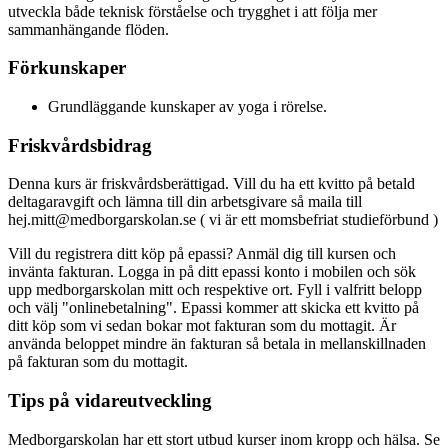
utveckla både teknisk förståelse och trygghet i att följa mer
sammanhängande flöden.
Förkunskaper
Grundläggande kunskaper av yoga i rörelse.
Friskvårdsbidrag
Denna kurs är friskvårdsberättigad. Vill du ha ett kvitto på betald
deltagaravgift och lämna till din arbetsgivare så maila till
hej.mitt@medborgarskolan.se ( vi är ett momsbefriat studieförbund )
Vill du registrera ditt köp på epassi? Anmäl dig till kursen och
invänta fakturan. Logga in på ditt epassi konto i mobilen och sök
upp medborgarskolan mitt och respektive ort. Fyll i valfritt belopp
och välj "onlinebetalning". Epassi kommer att skicka ett kvitto på
ditt köp som vi sedan bokar mot fakturan som du mottagit. Är
använda beloppet mindre än fakturan så betala in mellanskillnaden
på fakturan som du mottagit.
Tips på vidareutveckling
Medborgarskolan har ett stort utbud kurser inom kropp och hälsa. Se