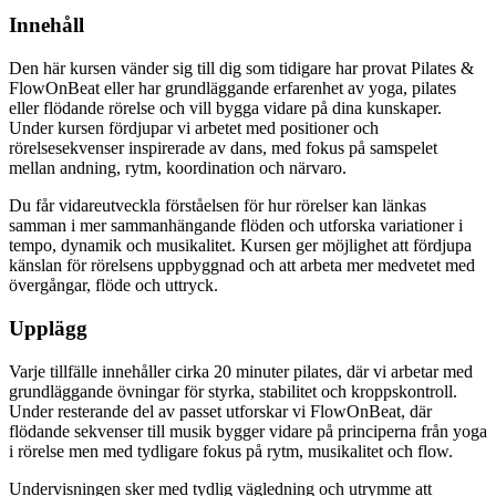
Innehåll
Den här kursen vänder sig till dig som tidigare har provat Pilates &
FlowOnBeat eller har grundläggande erfarenhet av yoga, pilates
eller flödande rörelse och vill bygga vidare på dina kunskaper.
Under kursen fördjupar vi arbetet med positioner och
rörelsesekvenser inspirerade av dans, med fokus på samspelet
mellan andning, rytm, koordination och närvaro.
Du får vidareutveckla förståelsen för hur rörelser kan länkas
samman i mer sammanhängande flöden och utforska variationer i
tempo, dynamik och musikalitet. Kursen ger möjlighet att fördjupa
känslan för rörelsens uppbyggnad och att arbeta mer medvetet med
övergångar, flöde och uttryck.
Upplägg
Varje tillfälle innehåller cirka 20 minuter pilates, där vi arbetar med
grundläggande övningar för styrka, stabilitet och kroppskontroll.
Under resterande del av passet utforskar vi FlowOnBeat, där
flödande sekvenser till musik bygger vidare på principerna från yoga
i rörelse men med tydligare fokus på rytm, musikalitet och flow.
Undervisningen sker med tydlig vägledning och utrymme att