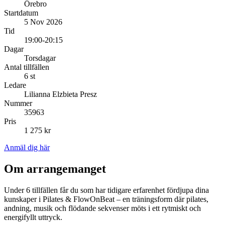
Örebro
Startdatum
5 Nov 2026
Tid
19:00-20:15
Dagar
Torsdagar
Antal tillfällen
6 st
Ledare
Lilianna Elzbieta Presz
Nummer
35963
Pris
1 275 kr
Anmäl dig här
Om arrangemanget
Under 6 tillfällen får du som har tidigare erfarenhet fördjupa dina
kunskaper i Pilates & FlowOnBeat – en träningsform där pilates,
andning, musik och flödande sekvenser möts i ett rytmiskt och
energifyllt uttryck.