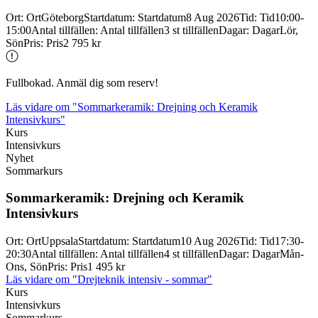
Ort
:
Ort
Göteborg
Startdatum
:
Startdatum
8 Aug 2026
Tid
:
Tid
10:00-
15:00
Antal tillfällen
:
Antal tillfällen
3 st tillfällen
Dagar
:
Dagar
Lör,
Sön
Pris
:
Pris
2 795 kr
Fullbokad. Anmäl dig som reserv!
Läs vidare
om "Sommarkeramik: Drejning och Keramik
Intensivkurs"
Kurs
Intensivkurs
Nyhet
Sommarkurs
Sommarkeramik: Drejning och Keramik
Intensivkurs
Ort
:
Ort
Uppsala
Startdatum
:
Startdatum
10 Aug 2026
Tid
:
Tid
17:30-
20:30
Antal tillfällen
:
Antal tillfällen
4 st tillfällen
Dagar
:
Dagar
Mån-
Ons, Sön
Pris
:
Pris
1 495 kr
Läs vidare
om "Drejteknik intensiv - sommar"
Kurs
Intensivkurs
Sommarkurs