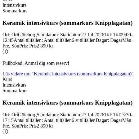
Intensivkurs
Sommarkurs
Keramik intensivkurs (sommarkurs Knipplagatan)
Ort
:
Ort
Göteborg
Startdatum
:
Startdatum
27 Jul 2026
Tid
:
Tid
09:00-
12:45
Antal tillfällen
:
Antal tillfällen
6 st tillfällen
Dagar
:
Dagar
Mån-
Fre, Sön
Pris
:
Pris
2 890 kr
Fullbokad. Anmäl dig som reserv!
Läs vidare
om "Keramik intensivkurs (sommarkurs Knipplagatan)"
Kurs
Intensivkurs
Sommarkurs
Keramik intensivkurs (sommarkurs Knipplagatan)
Ort
:
Ort
Göteborg
Startdatum
:
Startdatum
27 Jul 2026
Tid
:
Tid
13:30-
17:15
Antal tillfällen
:
Antal tillfällen
6 st tillfällen
Dagar
:
Dagar
Mån-
Fre, Sön
Pris
:
Pris
2 890 kr