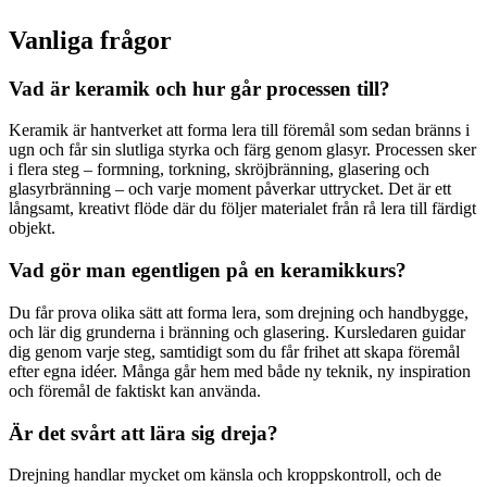
Vanliga frågor
Vad är keramik och hur går processen till?
Keramik är hantverket att forma lera till föremål som sedan bränns i
ugn och får sin slutliga styrka och färg genom glasyr. Processen sker
i flera steg – formning, torkning, skröjbränning, glasering och
glasyrbränning – och varje moment påverkar uttrycket. Det är ett
långsamt, kreativt flöde där du följer materialet från rå lera till färdigt
objekt.
Vad gör man egentligen på en keramikkurs?
Du får prova olika sätt att forma lera, som drejning och handbygge,
och lär dig grunderna i bränning och glasering. Kursledaren guidar
dig genom varje steg, samtidigt som du får frihet att skapa föremål
efter egna idéer. Många går hem med både ny teknik, ny inspiration
och föremål de faktiskt kan använda.
Är det svårt att lära sig dreja?
Drejning handlar mycket om känsla och kroppskontroll, och de