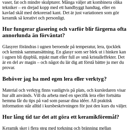
vaser, fat och mindre skulpturer. Många väljer att kombinera olika
tekniker – en drejad kopp med ett handbyggt handtag, eller en
kavlad skål med dekorerad kant. Det är just variationen som gör
keramik så kreativt och personligt.
Hur fungerar glasering och varför blir färgerna ofta
annorlunda än förväntat?
Glasyrer förändras i ugnen beroende på temperatur, lera, tjocklek
och kemisk sammansättning. En glasyr som ser blek ut i hinken kan
i ugnen bli djupblå, mjukt matt eller full av små kristalleffekter. Det
är en del av magin – och något du lär dig att förstå bättre ju mer du
provar.
Behöver jag ha med egen lera eller verktyg?
Material och verktyg finns vanligtvis på plats, och kursledaren visar
hur allt används. Vill du arbeta med en specifik lera eller fortsätta
hemma får du tips på vad som passar dina idéer. All praktisk
information står alltid i kursbeskrivningen för just den kurs du väljer.
Hur lång tid tar det att göra ett keramikföremål?
Keramik sker i flera steg med torkning och bränning mellan