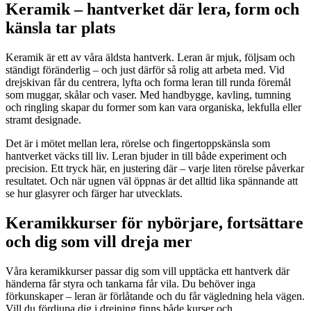
Keramik – hantverket där lera, form och
känsla tar plats
Keramik är ett av våra äldsta hantverk. Leran är mjuk, följsam och
ständigt föränderlig – och just därför så rolig att arbeta med. Vid
drejskivan får du centrera, lyfta och forma leran till runda föremål
som muggar, skålar och vaser. Med handbygge, kavling, tumning
och ringling skapar du former som kan vara organiska, lekfulla eller
stramt designade.
Det är i mötet mellan lera, rörelse och fingertoppskänsla som
hantverket väcks till liv. Leran bjuder in till både experiment och
precision. Ett tryck här, en justering där – varje liten rörelse påverkar
resultatet. Och när ugnen väl öppnas är det alltid lika spännande att
se hur glasyrer och färger har utvecklats.
Keramikkurser för nybörjare, fortsättare
och dig som vill dreja mer
Våra keramikkurser passar dig som vill upptäcka ett hantverk där
händerna får styra och tankarna får vila. Du behöver inga
förkunskaper – leran är förlåtande och du får vägledning hela vägen.
Vill du fördjupa dig i drejning finns både kurser och