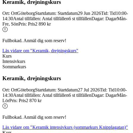
Keramik, drejningskurs
Ort
:
Ort
Göteborg
Startdatum
:
Startdatum
29 Jun 2026
Tid
:
Tid
10:00-
14:30
Antal tillfällen
:
Antal tillfällen
6 st tillfällen
Dagar
:
Dagar
Mån-
Fre, Sön
Pris
:
Pris
2 890 kr
Fullbokad. Anmäl dig som reserv!
Läs vidare
om "Keramik, drejningskurs"
Kurs
Intensivkurs
Sommarkurs
Keramik, drejningskurs
Ort
:
Ort
Göteborg
Startdatum
:
Startdatum
27 Jul 2026
Tid
:
Tid
10:00-
14:30
Antal tillfällen
:
Antal tillfällen
6 st tillfällen
Dagar
:
Dagar
Mån-
Lör
Pris
:
Pris
2 870 kr
Fullbokad. Anmäl dig som reserv!
Läs vidare
om "Keramik intensivkurs (sommarkurs Knipplagatan)"
Kurs