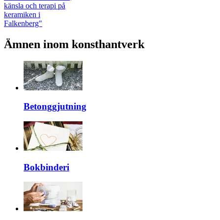
känsla och terapi på
keramiken i
Falkenberg"
Ämnen inom konsthantverk
Betonggjutning
Bokbinderi