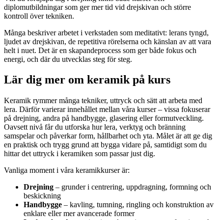
diplomutbildningar som ger mer tid vid drejskivan och större
kontroll över tekniken.
Många beskriver arbetet i verkstaden som meditativt: lerans tyngd,
ljudet av drejskivan, de repetitiva rörelserna och känslan av att vara
helt i nuet. Det är en skapandeprocess som ger både fokus och
energi, och där du utvecklas steg för steg.
Lär dig mer om keramik på kurs
Keramik rymmer många tekniker, uttryck och sätt att arbeta med
lera. Därför varierar innehållet mellan våra kurser – vissa fokuserar
på drejning, andra på handbygge, glasering eller formutveckling.
Oavsett nivå får du utforska hur lera, verktyg och bränning
samspelar och påverkar form, hållbarhet och yta. Målet är att ge dig
en praktisk och trygg grund att bygga vidare på, samtidigt som du
hittar det uttryck i keramiken som passar just dig.
Vanliga moment i våra keramikkurser är:
Drejning
– grunder i centrering, uppdragning, formning och
beskickning
Handbygge
– kavling, tumning, ringling och konstruktion av
enklare eller mer avancerade former