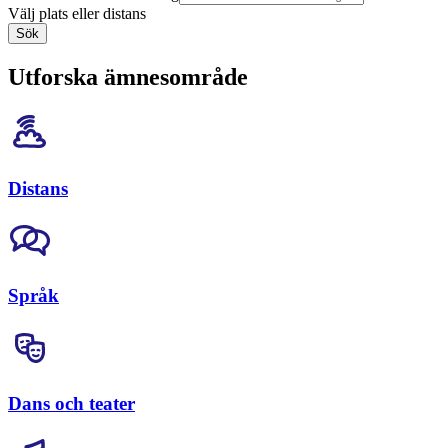
Välj plats eller distans
Sök
Utforska ämnesområde
Distans
Språk
Dans och teater