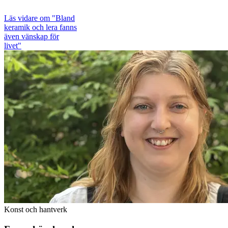
Läs vidare
om "Bland
keramik och lera fanns
även vänskap för
livet"
Konst och hantverk