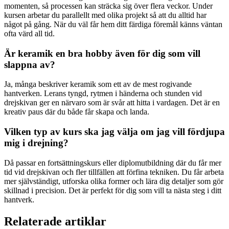
momenten, så processen kan sträcka sig över flera veckor. Under
kursen arbetar du parallellt med olika projekt så att du alltid har
något på gång. När du väl får hem ditt färdiga föremål känns väntan
ofta värd all tid.
Är keramik en bra hobby även för dig som vill
slappna av?
Ja, många beskriver keramik som ett av de mest rogivande
hantverken. Lerans tyngd, rytmen i händerna och stunden vid
drejskivan ger en närvaro som är svår att hitta i vardagen. Det är en
kreativ paus där du både får skapa och landa.
Vilken typ av kurs ska jag välja om jag vill fördjupa
mig i drejning?
Då passar en fortsättningskurs eller diplomutbildning där du får mer
tid vid drejskivan och fler tillfällen att förfina tekniken. Du får arbeta
mer självständigt, utforska olika former och lära dig detaljer som gör
skillnad i precision. Det är perfekt för dig som vill ta nästa steg i ditt
hantverk.
Relaterade artiklar