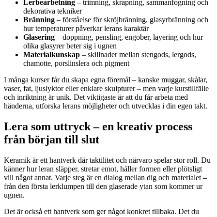
Lerbearbetning
– trimning, skrapning, sammanfogning och
dekorativa tekniker
Bränning
– förståelse för skröjbränning, glasyrbränning och
hur temperaturer påverkar lerans karaktär
Glasering
– doppning, pensling, engober, layering och hur
olika glasyrer beter sig i ugnen
Materialkunskap
– skillnader mellan stengods, lergods,
chamotte, porslinslera och pigment
I många kurser får du skapa egna föremål – kanske muggar, skålar,
vaser, fat, ljuslyktor eller enklare skulpturer – men varje kurstillfälle
och inriktning är unik. Det viktigaste är att du får arbeta med
händerna, utforska lerans möjligheter och utvecklas i din egen takt.
Lera som uttryck – en kreativ process
från början till slut
Keramik är ett hantverk där taktilitet och närvaro spelar stor roll. Du
känner hur leran släpper, stretar emot, håller formen eller plötsligt
vill något annat. Varje steg är en dialog mellan dig och materialet –
från den första lerklumpen till den glaserade ytan som kommer ur
ugnen.
Det är också ett hantverk som ger något konkret tillbaka. Det du