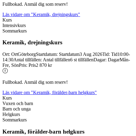
Fullbokad. Anmäl dig som reserv!
Läs vidare
om "Keramik, drejningskurs"
Kurs
Intensivkurs
Sommarkurs
Keramik, drejningskurs
Ort
:
Ort
Göteborg
Startdatum
:
Startdatum
3 Aug 2026
Tid
:
Tid
10:00-
14:30
Antal tillfällen
:
Antal tillfällen
6 st tillfällen
Dagar
:
Dagar
Mån-
Fre, Sön
Pris
:
Pris
2 870 kr
Fullbokad. Anmäl dig som reserv!
Läs vidare
om "Keramik, förälder-barn helgkurs"
Kurs
Vuxen och barn
Barn och unga
Helgkurs
Sommarkurs
Keramik, förälder-
barn helgkurs