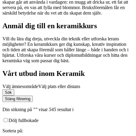
skapar går att använda i vardagen: en mugg att dricka ur, ett fat att
servera på, en vas att fylla med blommor. Bruksföremålen får en
särskild betydelse när du vet att du skapat dem själv.
Anmäl dig till en keramikkurs
Vill du lära dig dreja, utveckla din teknik eller utforska lerans
möjligheter? En keramikkurs ger dig kunskap, kreativ inspiration
och tiden att skapa föremål som håller länge – både i handen och i
hjärtat. Utforska våra kurser och diplomutbildningar och hitta den
keramiska väg som passar dig bäst.
Vårt utbud inom Keramik
Välj ämnesområde
Välj plats eller distans
Sök
Stäng filtrering
Din sökning
på
""
visar
545
resultat
i
Dölj fullbokade
Sortera på
: