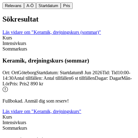
Relevans
A-Ö
Startdatum
Pris
Sökresultat
Läs vidare
om "Keramik, drejningskurs (sommar)"
Kurs
Intensivkurs
Sommarkurs
Keramik, drejningskurs (sommar)
Ort
:
Ort
Göteborg
Startdatum
:
Startdatum
8 Jun 2026
Tid
:
Tid
10:00-
14:30
Antal tillfällen
:
Antal tillfällen
6 st tillfällen
Dagar
:
Dagar
Mån-
Lör
Pris
:
Pris
2 890 kr
Fullbokad. Anmäl dig som reserv!
Läs vidare
om "Keramik, drejningskurs"
Kurs
Intensivkurs
Sommarkurs