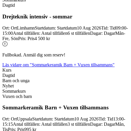
Dagtid
Drejteknik intensiv -
sommar
Ort
:
Ort
Limhamn
Startdatum
:
Startdatum
10 Aug 2026
Tid
:
Tid
09:00-
15:00
Antal tillfällen
:
Antal tillfällen
6 st tillfällen
Dagar
:
Dagar
Mån-
Fre, Sön
Pris
:
Pris
4 500 kr
Fullbokad. Anmäl dig som reserv!
Läs vidare
om "Sommarkeramik Barn + Vuxen tillsammans"
Kurs
Dagtid
Barn och unga
Nyhet
Sommarkurs
Vuxen och barn
Sommarkeramik Barn + Vuxen tillsammans
Ort
:
Ort
Uppsala
Startdatum
:
Startdatum
10 Aug 2026
Tid
:
Tid
13:00-
15:15
Antal tillfällen
:
Antal tillfällen
3 st tillfällen
Dagar
:
Dagar
Mån,
Tis
Pris
:
Pris
995 kr