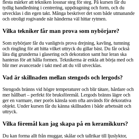
flesta märker att tekniken lossnar steg för steg. På kursen får du
tydlig handledning i centrering, uppdragning och form, och du
utvecklas i din egen takt. Många beskriver det som både utmanande
och otroligt rogivande när händerna väl hittar rytmen.
Vilka tekniker får man prova som nybörjare?
Som nybörjare får du vanligtvis prova drejning, kavling, tumning
och ringling för att hitta vilket uttryck du gillar bäst. Du får också
lära dig grunderna i glasering och dekoration samt hur leran ska
hanteras för att hålla formen. Teknikerna är enkla att börja med och
blir mer avancerade i takt med att du vill utvecklas.
Vad är skillnaden mellan stengods och lergods?
Stengods bränns vid högre temperaturer och blir tätare, hårdare och
mer hållbart – perfekt för bruksföremål. Lergods bränns lägre och
ger en varmare, mer porös känsla som ofta används för dekorativa
objekt. Under kursen får du känna skillnaden i både arbetssätt och
uttryck.
Vilka föremål kan jag skapa på en keramikkurs?
Du kan forma allt från muggar, skålar och tallrikar till ljuslyktor,