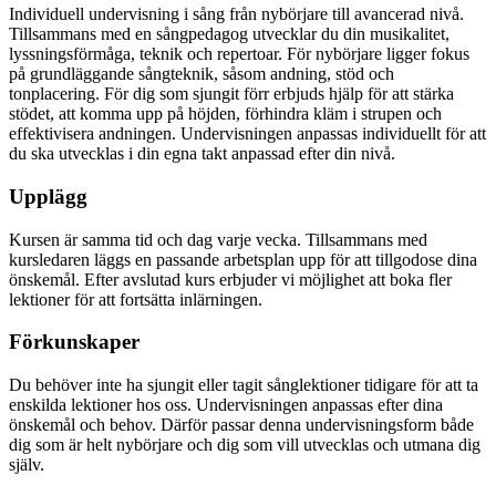
Individuell undervisning i sång från nybörjare till avancerad nivå.
Tillsammans med en sångpedagog utvecklar du din musikalitet,
lyssningsförmåga, teknik och repertoar. För nybörjare ligger fokus
på grundläggande sångteknik, såsom andning, stöd och
tonplacering. För dig som sjungit förr erbjuds hjälp för att stärka
stödet, att komma upp på höjden, förhindra kläm i strupen och
effektivisera andningen. Undervisningen anpassas individuellt för att
du ska utvecklas i din egna takt anpassad efter din nivå.
Upplägg
Kursen är samma tid och dag varje vecka. Tillsammans med
kursledaren läggs en passande arbetsplan upp för att tillgodose dina
önskemål. Efter avslutad kurs erbjuder vi möjlighet att boka fler
lektioner för att fortsätta inlärningen.
Förkunskaper
Du behöver inte ha sjungit eller tagit sånglektioner tidigare för att ta
enskilda lektioner hos oss. Undervisningen anpassas efter dina
önskemål och behov. Därför passar denna undervisningsform både
dig som är helt nybörjare och dig som vill utvecklas och utmana dig
själv.