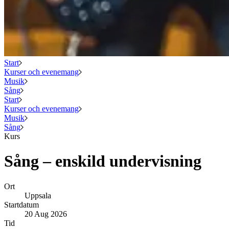
Start
Kurser och evenemang
Musik
Sång
Start
Kurser och evenemang
Musik
Sång
Kurs
Sång – enskild undervisning
Ort
Uppsala
Startdatum
20 Aug 2026
Tid