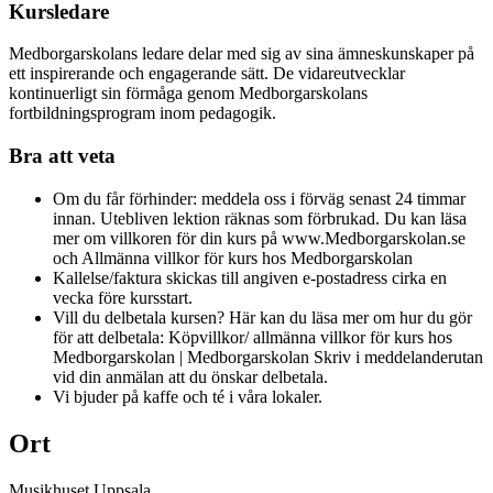
Kursledare
Medborgarskolans ledare delar med sig av sina ämneskunskaper på
ett inspirerande och engagerande sätt. De vidareutvecklar
kontinuerligt sin förmåga genom Medborgarskolans
fortbildningsprogram inom pedagogik.
Bra att veta
Om du får förhinder: meddela oss i förväg senast 24 timmar
innan. Utebliven lektion räknas som förbrukad. Du kan läsa
mer om villkoren för din kurs på www.Medborgarskolan.se
och Allmänna villkor för kurs hos Medborgarskolan
Kallelse/faktura skickas till angiven e-postadress cirka en
vecka före kursstart.
Vill du delbetala kursen? Här kan du läsa mer om hur du gör
för att delbetala: Köpvillkor/ allmänna villkor för kurs hos
Medborgarskolan | Medborgarskolan Skriv i meddelanderutan
vid din anmälan att du önskar delbetala.
Vi bjuder på kaffe och té i våra lokaler.
Ort
Musikhuset Uppsala