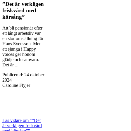
”Det är verkligen
friskvård med
körsång”
Att bli pensionär efter
ett långt arbetsliv var
en stor omställning för
Hans Svensson. Men
att sjunga i Happy
voices ger honom
glädje och samvaro. –
Det är ...
Publicerad
:
24 oktober
2024
Caroline Flyjer
Läs vidare
om "”Det
är verkligen friskvård
med körsång”"