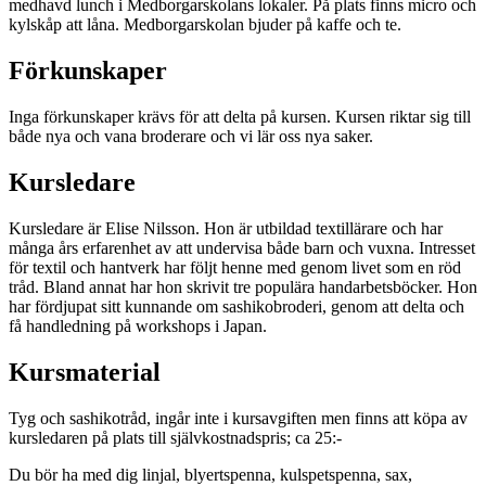
medhavd lunch i Medborgarskolans lokaler. På plats finns micro och
kylskåp att låna. Medborgarskolan bjuder på kaffe och te.
Förkunskaper
Inga förkunskaper krävs för att delta på kursen. Kursen riktar sig till
både nya och vana broderare och vi lär oss nya saker.
Kursledare
Kursledare är Elise Nilsson. Hon är utbildad textillärare och har
många års erfarenhet av att undervisa både barn och vuxna. Intresset
för textil och hantverk har följt henne med genom livet som en röd
tråd. Bland annat har hon skrivit tre populära handarbetsböcker. Hon
har fördjupat sitt kunnande om sashikobroderi, genom att delta och
få handledning på workshops i Japan.
Kursmaterial
Tyg och sashikotråd, ingår inte i kursavgiften men finns att köpa av
kursledaren på plats till självkostnadspris; ca 25:-
Du bör ha med dig linjal, blyertspenna, kulspetspenna, sax,