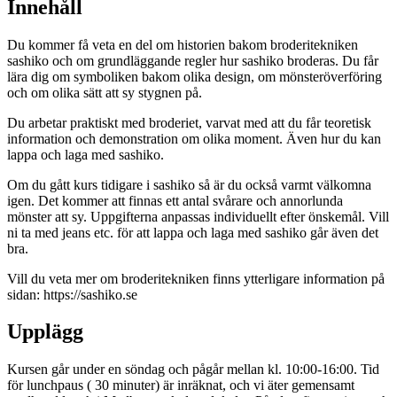
Innehåll
Du kommer få veta en del om historien bakom broderitekniken
sashiko och om grundläggande regler hur sashiko broderas. Du får
lära dig om symboliken bakom olika design, om mönsteröverföring
och om olika sätt att sy stygnen på.
Du arbetar praktiskt med broderiet, varvat med att du får teoretisk
information och demonstration om olika moment. Även hur du kan
lappa och laga med sashiko.
Om du gått kurs tidigare i sashiko så är du också varmt välkomna
igen. Det kommer att finnas ett antal svårare och annorlunda
mönster att sy. Uppgifterna anpassas individuellt efter önskemål. Vill
ni ta med jeans etc. för att lappa och laga med sashiko går även det
bra.
Vill du veta mer om broderitekniken finns ytterligare information på
sidan: https://sashiko.se
Upplägg
Kursen går under en söndag och pågår mellan kl. 10:00-16:00. Tid
för lunchpaus ( 30 minuter) är inräknat, och vi äter gemensamt