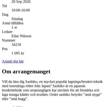
20 Sep 2026
Tid
10:00-16:00
Dag
Söndag
Antal tillfällen
1 st
Ledare
Elise Nilsson
Nummer
34218
Pris
1 095 kr
Anmäl dig här
Om arrangemanget
Vill du lära dig Sashiko, en mycket populär lagnings/broderi teknik
med tusenåriga rötter från Japan? Sashiko är en japansk
broderiteknik som ursprungligen har använts för att förstärka och
laga trasiga kläder och textilier. Ordet sashiko betyder ”små stygn”
eller ”små hugg".