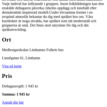
Varje individ har inflytande i gruppen. Inom folkbildningen kan den
enskilde deltagaren påverka cirkelns upplägg och innehåll efter
demokratiskt inspirerad modell.Under trivsamma former i en
avspänd atmosfär bekantar du dig med språket hos oss. Våra
kursledare är noga utvalda, har språket som sitt modersmål och
grupperna är små. Det finns stort utrymme för dig och din
språkutveckling.
Ort
Medborgarskolan Limhamns Folkets hus
Linnégatan 61
, Limhamn
Visa på karta
Pris
Deltagaravgift
:
1 945 kr
Summa
:
1 945 kr
Anmäl dig här