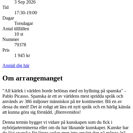
3 Sep 2026
Tid
17:30-19:00
Dagar
Torsdagar
Antal tillfällen
10 st
Nummer
79378
Pris
1 945 kr
Anmäl dig här
Om arrangemanget
"All kärlek i världen borde belönas med en hyllning på spanska" -
Pablo Picasso. Spanska är ett av världens mest spridda språk och
används av 386 miljoner människor på tre kontinenter. Bli en av
dessa du med! Det är roligt att lära ett nytt språk och en härlig känsla
att kunna göra sig förstådd. ¡Bienvenidos!
Denna termin bygger vi vidare på kunskapen som du fick i
nybörjarterminerna eller om du har liknande kunskaper. Kanske har
du läst spanska för länge sedan men inte använt den på många år?