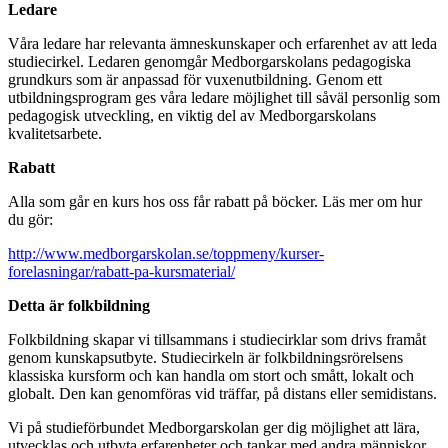
Ledare
Våra ledare har relevanta ämneskunskaper och erfarenhet av att leda
studiecirkel. Ledaren genomgår Medborgarskolans pedagogiska
grundkurs som är anpassad för vuxenutbildning. Genom ett
utbildningsprogram ges våra ledare möjlighet till såväl personlig som
pedagogisk utveckling, en viktig del av Medborgarskolans
kvalitetsarbete.
Rabatt
Alla som går en kurs hos oss får rabatt på böcker. Läs mer om hur
du gör:
http://www.medborgarskolan.se/toppmeny/kurser-
forelasningar/rabatt-pa-kursmaterial/
Detta är folkbildning
Folkbildning skapar vi tillsammans i studiecirklar som drivs framåt
genom kunskapsutbyte. Studiecirkeln är folkbildningsrörelsens
klassiska kursform och kan handla om stort och smått, lokalt och
globalt. Den kan genomföras vid träffar, på distans eller semidistans.
Vi på studieförbundet Medborgarskolan ger dig möjlighet att lära,
utvecklas och utbyta erfarenheter och tankar med andra människor.