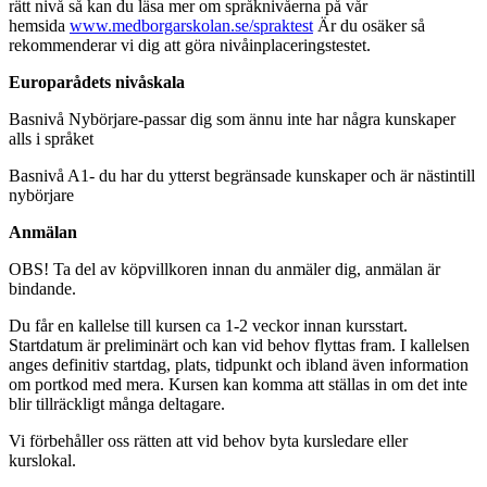
rätt nivå så kan du läsa mer om språknivåerna på vår
hemsida
www.medborgarskolan.se/spraktest
Är du osäker så
rekommenderar vi dig att göra nivåinplaceringstestet.
Europarådets nivåskala
Basnivå Nybörjare-passar dig som ännu inte har några kunskaper
alls i språket
Basnivå A1- du har du ytterst begränsade kunskaper och är nästintill
nybörjare
Anmälan
OBS! Ta del av köpvillkoren innan du anmäler dig, anmälan är
bindande.
Du får en kallelse till kursen ca 1-2 veckor innan kursstart.
Startdatum är preliminärt och kan vid behov flyttas fram. I kallelsen
anges definitiv startdag, plats, tidpunkt och ibland även information
om portkod med mera. Kursen kan komma att ställas in om det inte
blir tillräckligt många deltagare.
Vi förbehåller oss rätten att vid behov byta kursledare eller
kurslokal.