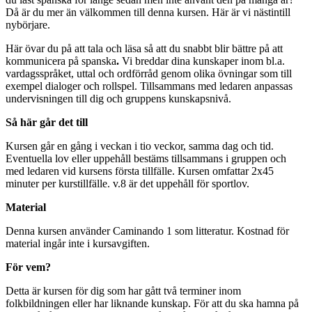
Då är du mer än välkommen till denna kursen. Här är vi nästintill
nybörjare.
Här övar du på att tala och läsa så att du snabbt blir bättre på att
kommunicera på spanska
.
Vi breddar dina kunskaper inom bl.a.
vardagsspråket, uttal och ordförråd genom olika övningar som till
exempel dialoger och rollspel. Tillsammans med ledaren anpassas
undervisningen till dig och gruppens kunskapsnivå.
Så här går det till
Kursen går en gång i veckan i tio veckor, samma dag och tid.
Eventuella lov eller uppehåll bestäms tillsammans i gruppen och
med ledaren vid kursens första tillfälle. Kursen omfattar 2x45
minuter per kurstillfälle. v.8 är det uppehåll för sportlov.
Material
Denna kursen använder Caminando 1 som litteratur. Kostnad för
material ingår inte i kursavgiften.
För vem?
Detta är kursen för dig som har gått två terminer inom
folkbildningen eller har liknande kunskap. För att du ska hamna på