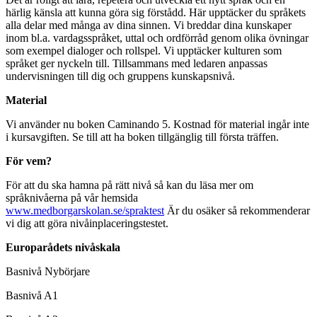
härlig känsla att kunna göra sig förstådd. Här upptäcker du språkets
alla delar med många av dina sinnen. Vi breddar dina kunskaper
inom bl.a. vardagsspråket, uttal och ordförråd genom olika övningar
som exempel dialoger och rollspel. Vi upptäcker kulturen som
språket ger nyckeln till. Tillsammans med ledaren anpassas
undervisningen till dig och gruppens kunskapsnivå.
Material
Vi använder nu boken Caminando 5. Kostnad för material ingår inte
i kursavgiften. Se till att ha boken tillgänglig till första träffen.
För
vem?
För att du ska hamna på rätt nivå så kan du läsa mer om
språknivåerna på vår hemsida
www.medborgarskolan.se/spraktest
Är du osäker så rekommenderar
vi dig att göra nivåinplaceringstestet.
Europarådets nivåskala
Basnivå Nybörjare
Basnivå A1