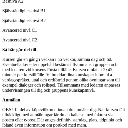
Basnivå A2
Självständighetsnivå B1
Självständighetsnivå B2
Avancerad nivå C1
Avancerad nivå C2
Så här går det till
Kursen går en gång i veckan i tio veckor, samma dag och tid.
Eventuella lov eller uppehåll bestäms tillsammans i gruppen och
med ledaren vid kursens första tillfälle. Kursen omfattar 2x45
minuter per kurstillfälle. Vi breddar dina kunskaper inom bl.a.
vardagsspråket, uttal och ordförråd genom olika övningar som till
exempel dialoger och rollspel. Tillsammans med ledaren anpassas
undervisningen till dig och gruppens kunskapsnivå.
Anmälan
OBS! Ta del av köpevillkoren innan du anmäler dig. När kursen fått
tillräckligt med anmälningar får du en kallelse med faktura via
posten eller e-post. Där anges definitiv startdag, plats, tidpunkt och
ibland även information om portkod med mera.