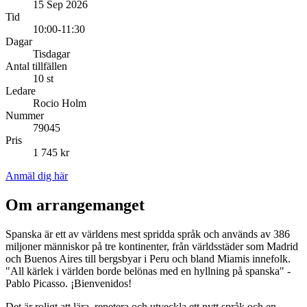
15 Sep 2026
Tid
10:00-11:30
Dagar
Tisdagar
Antal tillfällen
10 st
Ledare
Rocio Holm
Nummer
79045
Pris
1 745 kr
Anmäl dig här
Om arrangemanget
Spanska är ett av världens mest spridda språk och används av 386
miljoner människor på tre kontinenter, från världsstäder som Madrid
och Buenos Aires till bergsbyar i Peru och bland Miamis innefolk.
"All kärlek i världen borde belönas med en hyllning på spanska" -
Pablo Picasso. ¡Bienvenidos!
Det är roligt att lära, repetera och utveckla ett nytt språk och en