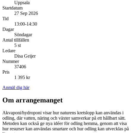
Uppsala
Startdatum
27 Sep 2026
Tid
13:00-14:30
Dagar
Söndagar
Antal tillfällen
5 st
Ledare
Disa Geijer
Nummer
37406
Pris
1 395 kr
Anmäl dig här
Om arrangemanget
Akvaponi/hydroponi visar hur naturens kretslopp kan användas i
odling, där vatten, näring och växter samverkar på ett hållbart sätt.
Metoden kan också ge nya idéer för odling hemma, genom att visa
hur resurser kan användas smartare och hur odling kan utvecklas på