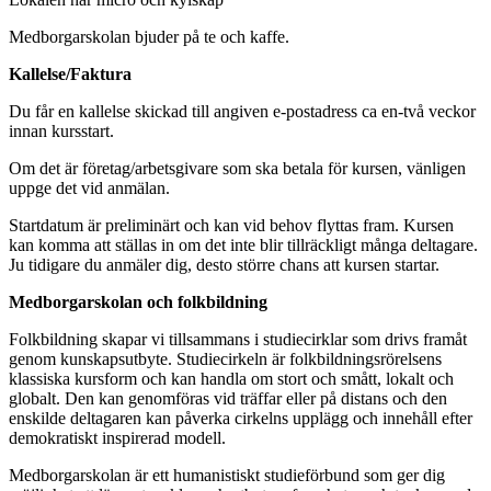
Medborgarskolan bjuder på te och kaffe.
Kallelse/Faktura
Du får en kallelse skickad till angiven e-postadress ca en-två veckor
innan kursstart.
Om det är företag/arbetsgivare som ska betala för kursen, vänligen
uppge det vid anmälan.
Startdatum är preliminärt och kan vid behov flyttas fram. Kursen
kan komma att ställas in om det inte blir tillräckligt många deltagare.
Ju tidigare du anmäler dig, desto större chans att kursen startar.
Medborgarskolan och folkbildning
Folkbildning skapar vi tillsammans i studiecirklar som drivs framåt
genom kunskapsutbyte. Studiecirkeln är folkbildningsrörelsens
klassiska kursform och kan handla om stort och smått, lokalt och
globalt. Den kan genomföras vid träffar eller på distans och den
enskilde deltagaren kan påverka cirkelns upplägg och innehåll efter
demokratiskt inspirerad modell.
Medborgarskolan är ett humanistiskt studieförbund som ger dig