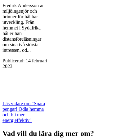
Fredrik Andersson är
miljöingenjör och
brinner för hållbar
utveckling. Från
hemmet i Sydafrika
håller han
distansföreläsningar
om sina två största
intressen, od...
Publicerad
:
14 februari
2023
Läs vidare
om "Spara
pengar! Odla hemma
och bli mer
energieffektiv"
Vad vill du lära dig mer om?