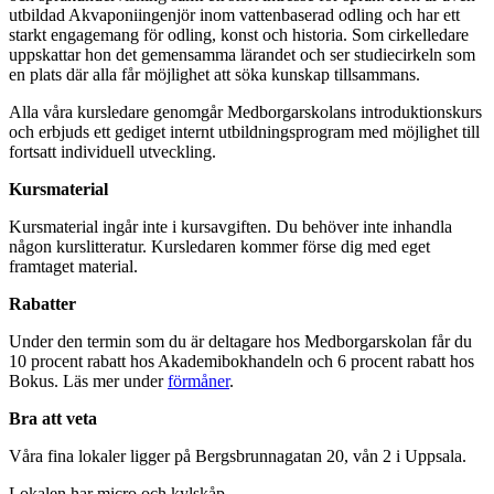
utbildad Akvaponiingenjör inom vattenbaserad odling och har ett
starkt engagemang för odling, konst och historia. Som cirkelledare
uppskattar hon det gemensamma lärandet och ser studiecirkeln som
en plats där alla får möjlighet att söka kunskap tillsammans.
Alla våra kursledare genomgår Medborgarskolans introduktionskurs
och erbjuds ett gediget internt utbildningsprogram med möjlighet till
fortsatt individuell utveckling.
Kursmaterial
Kursmaterial ingår inte i kursavgiften. Du behöver inte inhandla
någon kurslitteratur. Kursledaren kommer förse dig med eget
framtaget material.
Rabatter
Under den termin som du är deltagare hos Medborgarskolan får du
10 procent rabatt hos Akademibokhandeln och 6 procent rabatt hos
Bokus. Läs mer under
förmåner
.
Bra att veta
Våra fina lokaler ligger på Bergsbrunnagatan 20, vån 2 i Uppsala.
Lokalen har micro och kylskåp