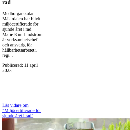
rad
Medborgarskolan
Mälardalen har blivit
miljöcertifierade för
sjunde året i rad.
Marie Kim Lindström
är verksamhetschef
och ansvarig för
hållbarhetsarbetet i
regi...
Publicerad
:
11 april
2023
Läs vidare
om
"Miljöcertifierade för
sjunde året i rad"