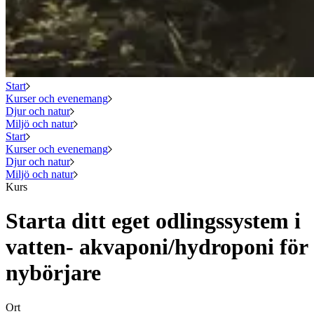
Start
Kurser och evenemang
Djur och natur
Miljö och natur
Start
Kurser och evenemang
Djur och natur
Miljö och natur
Kurs
Starta ditt eget odlingssystem i
vatten- akvaponi/hydroponi för
nybörjare
Ort