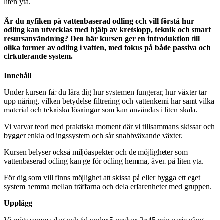
liten yta.
Är du nyfiken på vattenbaserad odling och vill förstå hur
odling kan utvecklas med hjälp av kretslopp, teknik och smart
resursanvändning? Den här kursen ger en introduktion till
olika former av odling i vatten, med fokus på både passiva och
cirkulerande system.
Innehåll
Under kursen får du lära dig hur systemen fungerar, hur växter tar
upp näring, vilken betydelse filtrering och vattenkemi har samt vilka
material och tekniska lösningar som kan användas i liten skala.
Vi varvar teori med praktiska moment där vi tillsammans skissar och
bygger enkla odlingssystem och sår snabbväxande växter.
Kursen belyser också miljöaspekter och de möjligheter som
vattenbaserad odling kan ge för odling hemma, även på liten yta.
För dig som vill finns möjlighet att skissa på eller bygga ett eget
system hemma mellan träffarna och dela erfarenheter med gruppen.
Upplägg
Vi möts samma dag och tid under 5 veckor, 2x45 min varje gång.