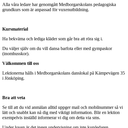
Alla våra ledare har genomgått Medborgarskolans pedagogiska
grundkurs som är anpassad för vuxenutbildning.
Kursmaterial
Ha bekväma och lediga kläder som går bra att röra sig i.
Du väljer själv om du vill dansa barfota eller med gympaskor
(inomhusskor).
Välkommen till oss
Lektionerna hålls i Medborgarskolans danslokal på Kämpevägen 35
i Jönköping.
Bra att veta
Se till att du vid anmälan alltid uppger mail och mobilnummer så vi
lätt och snabbt kan nå dig med viktigt information. Blir en lektion
exempelvis inställd informerar vi dig om detta via sms.
Under loven är det ingen undervisning om inte kursledaren