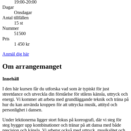
19:00-20:00
Dagar
Onsdagar
Antal tillfällen
15 st
Nummer
51500
Pris
1 450 kr
Anmäl dig här
Om arrangemanget
Innehåll
I den här kursen får du utforska vad som är typiskt för just
streetdance och utveckla din förståelse för stilens känsla, uttryck och
energi. Vi kommer att arbeta med grundläggande teknik och träna på
hur du kan använda kroppen för att uttrycka musik, attityd och
personlighet i dansen.
Under lektionerna ligger stort fokus på koreografi, där vi steg för
steg bygger upp kombinationer och tränar på att dansa med både
precision och känsla. Vi arbetar också med uttryck, musikalitet och