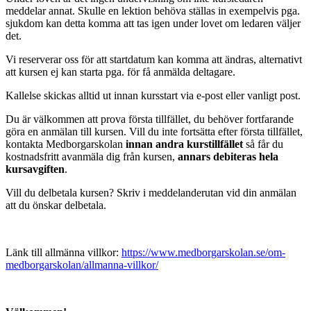
meddelar annat. Skulle en lektion behöva ställas in exempelvis pga.
sjukdom kan detta komma att tas igen under lovet om ledaren väljer
det.
Vi reserverar oss för att startdatum kan komma att ändras, alternativt
att kursen ej kan starta pga. för få anmälda deltagare.
Kallelse skickas alltid ut innan kursstart via e-post eller vanligt post.
Du är välkommen att prova första tillfället, du behöver fortfarande
göra en anmälan till kursen. Vill du inte fortsätta efter första tillfället,
kontakta Medborgarskolan
innan andra kurstillfället
så får du
kostnadsfritt avanmäla dig från kursen,
annars debiteras hela
kursavgiften
.
Vill du delbetala kursen? Skriv i meddelanderutan vid din anmälan
att du önskar delbetala.
Länk till allmänna villkor:
https://www.medborgarskolan.se/om-
medborgarskolan/allmanna-villkor/