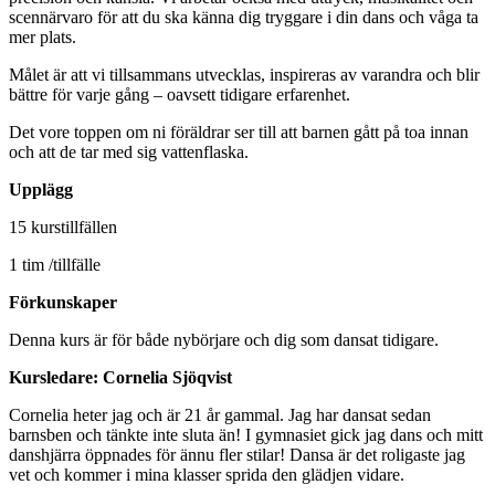
scennärvaro för att du ska känna dig tryggare i din dans och våga ta
mer plats.
Målet är att vi tillsammans utvecklas, inspireras av varandra och blir
bättre för varje gång – oavsett tidigare erfarenhet.
Det vore toppen om ni föräldrar ser till att barnen gått på toa innan
och att de tar med sig vattenflaska.
Upplägg
15 kurstillfällen
1 tim /tillfälle
Förkunskaper
Denna kurs är för både nybörjare och dig som dansat tidigare.
Kursledare: Cornelia Sjöqvist
Cornelia heter jag och är 21 år gammal. Jag har dansat sedan
barnsben och tänkte inte sluta än! I gymnasiet gick jag dans och mitt
danshjärra öppnades för ännu fler stilar! Dansa är det roligaste jag
vet och kommer i mina klasser sprida den glädjen vidare.