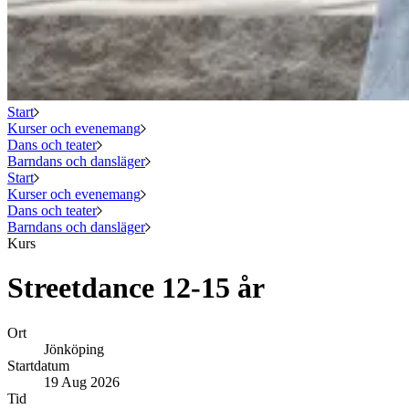
Start
Kurser och evenemang
Dans och teater
Barndans och dansläger
Start
Kurser och evenemang
Dans och teater
Barndans och dansläger
Kurs
Streetdance 12-15 år
Ort
Jönköping
Startdatum
19 Aug 2026
Tid