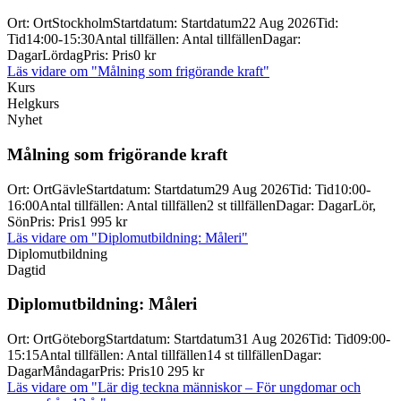
Ort
:
Ort
Stockholm
Startdatum
:
Startdatum
22 Aug 2026
Tid
:
Tid
14:00-15:30
Antal tillfällen
:
Antal tillfällen
Dagar
:
Dagar
Lördag
Pris
:
Pris
0 kr
Läs vidare
om "Målning som frigörande kraft"
Kurs
Helgkurs
Nyhet
Målning som frigörande kraft
Ort
:
Ort
Gävle
Startdatum
:
Startdatum
29 Aug 2026
Tid
:
Tid
10:00-
16:00
Antal tillfällen
:
Antal tillfällen
2 st tillfällen
Dagar
:
Dagar
Lör,
Sön
Pris
:
Pris
1 995 kr
Läs vidare
om "Diplomutbildning: Måleri"
Diplomutbildning
Dagtid
Diplomutbildning: Måleri
Ort
:
Ort
Göteborg
Startdatum
:
Startdatum
31 Aug 2026
Tid
:
Tid
09:00-
15:15
Antal tillfällen
:
Antal tillfällen
14 st tillfällen
Dagar
:
Dagar
Måndagar
Pris
:
Pris
10 295 kr
Läs vidare
om "Lär dig teckna människor – För ungdomar och