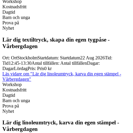
Workshop
Kostnadsfritt
Dagtid
Barn och unga
Prova på
Nyhet
Lär dig textiltryck, skapa din egen tygpåse -
Vårbergdagen
Ort
:
Ort
Stockholm
Startdatum
:
Startdatum
22 Aug 2026
Tid
:
Tid
12:45-13:30
Antal tillfällen
:
Antal tillfällen
Dagar
:
Dagar
Lördag
Pris
:
Pris
0 kr
Läs vidare
om "Lär dig linoleumtryck, karva din egen stämpel -
Vårbergdagen"
Workshop
Kostnadsfritt
Dagtid
Barn och unga
Prova på
Nyhet
Lär dig linoleumtryck, karva din egen stämpel -
Vårbergdagen