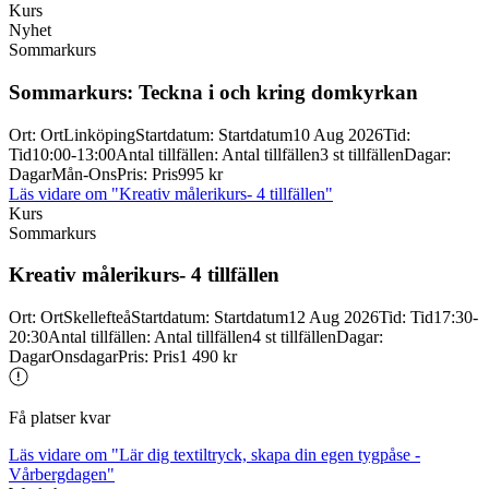
Kurs
Nyhet
Sommarkurs
Sommarkurs: Teckna i och kring domkyrkan
Ort
:
Ort
Linköping
Startdatum
:
Startdatum
10 Aug 2026
Tid
:
Tid
10:00-13:00
Antal tillfällen
:
Antal tillfällen
3 st tillfällen
Dagar
:
Dagar
Mån-Ons
Pris
:
Pris
995 kr
Läs vidare
om "Kreativ målerikurs- 4 tillfällen"
Kurs
Sommarkurs
Kreativ målerikurs-
4 tillfällen
Ort
:
Ort
Skellefteå
Startdatum
:
Startdatum
12 Aug 2026
Tid
:
Tid
17:30-
20:30
Antal tillfällen
:
Antal tillfällen
4 st tillfällen
Dagar
:
Dagar
Onsdagar
Pris
:
Pris
1 490 kr
Få platser kvar
Läs vidare
om "Lär dig textiltryck, skapa din egen tygpåse -
Vårbergdagen"