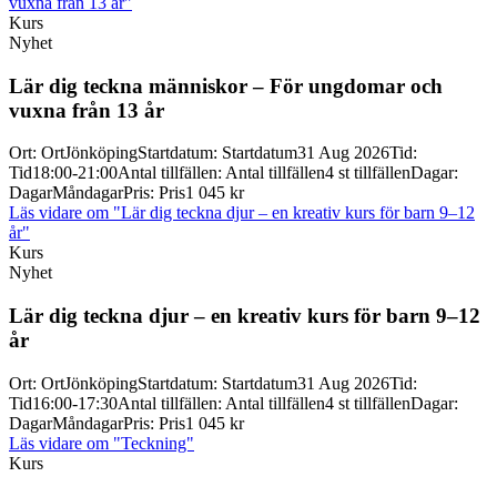
vuxna från 13 år"
Kurs
Nyhet
Lär dig teckna människor – För ungdomar och
vuxna från 13 år
Ort
:
Ort
Jönköping
Startdatum
:
Startdatum
31 Aug 2026
Tid
:
Tid
18:00-21:00
Antal tillfällen
:
Antal tillfällen
4 st tillfällen
Dagar
:
Dagar
Måndagar
Pris
:
Pris
1 045 kr
Läs vidare
om "Lär dig teckna djur – en kreativ kurs för barn 9–12
år"
Kurs
Nyhet
Lär dig teckna djur – en kreativ kurs för barn 9–12
år
Ort
:
Ort
Jönköping
Startdatum
:
Startdatum
31 Aug 2026
Tid
:
Tid
16:00-17:30
Antal tillfällen
:
Antal tillfällen
4 st tillfällen
Dagar
:
Dagar
Måndagar
Pris
:
Pris
1 045 kr
Läs vidare
om "Teckning"
Kurs