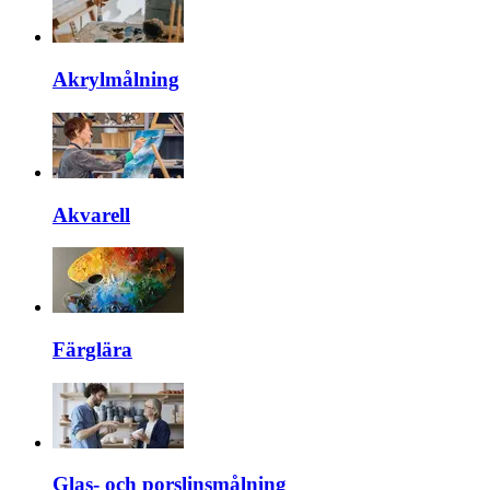
Akrylmålning
Akvarell
Färglära
Glas- och porslinsmålning