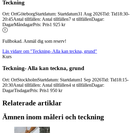
Teckning
Ort
:
Ort
Göteborg
Startdatum
:
Startdatum
31 Aug 2026
Tid
:
Tid
18:30-
20:45
Antal tillfällen
:
Antal tillfällen
7 st tillfällen
Dagar
:
Dagar
Måndagar
Pris
:
Pris
1 925 kr
Fullbokad. Anmäl dig som reserv!
Läs vidare
om "Teckning- Alla kan teckna, grund"
Kurs
Teckning-
Alla kan teckna, grund
Ort
:
Ort
Stockholm
Startdatum
:
Startdatum
1 Sep 2026
Tid
:
Tid
18:15-
20:30
Antal tillfällen
:
Antal tillfällen
4 st tillfällen
Dagar
:
Dagar
Tisdagar
Pris
:
Pris
1 950 kr
Relaterade artiklar
Ämnen inom måleri och teckning