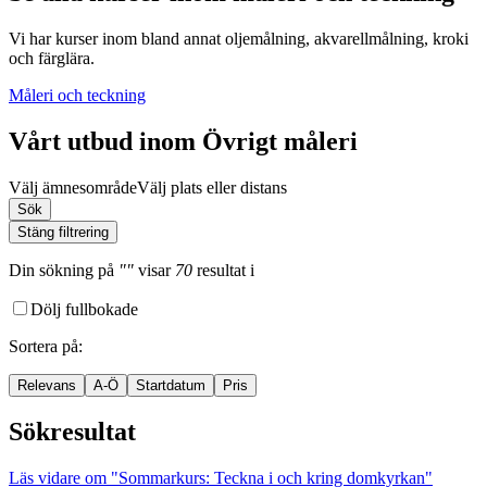
Vi har kurser inom bland annat oljemålning, akvarellmålning, kroki
och färglära.
Måleri och teckning
Vårt utbud inom Övrigt måleri
Välj ämnesområde
Välj plats eller distans
Sök
Stäng filtrering
Din sökning
på
""
visar
70
resultat
i
Dölj fullbokade
Sortera på
:
Relevans
A-Ö
Startdatum
Pris
Sökresultat
Läs vidare
om "Sommarkurs: Teckna i och kring domkyrkan"