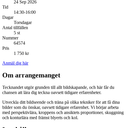
24 Sep 2026
Tid
14:30-16:00
Dagar
Torsdagar
Antal tillfällen
5 st
Nummer
64574
Pris
1 750 kr
Anmäl dig här
Om arrangemanget
Tecknandet utgör grunden till allt bildskapande, och här får du
chansen att lära dig teckna oavsett tidigare erfarenheter.
Utveckla ditt bildseende och träna på olika tekniker för att få dina
bilder som du önskar, oavsett tidigare erfarenhet. Vi börjar arbeta
med perspektivlära, kroppens och ansiktets proportioner, skuggning
och konturlära med främst blyerts och kol.