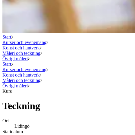
Start
Kurser och evenemang
Konst och hantverk
Måleri och teckning
Övrigt måleri
Start
Kurser och evenemang
Konst och hantverk
Måleri och teckning
Övrigt måleri
Kurs
Teckning
Ort
Lidingö
Startdatum