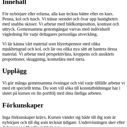
Innehåll
För nybörjare eller erfarna, alla kan teckna bättre efter en kurs.
Penna, kol och tusch. Vi tränar seendet och övar upp hastigheten
med snabba skisser. Vi arbetar med bildkomposition, kontrast och
uttryck. Gemensamma genomgångar varvas med individuell
vägledning för varje deltagares personliga utveckling.
Vi lär känna vårt material som blyertspennor med olika
mjukhetsgrad och kol, och lär oss olika nya sätt att hantera dessa
material. Vi arbetar med perspektivlära, kroppens och ansiktets
proportioner, skuggning, konturlära med mera.
Upplägg
Vi gör många gemensamma övningar och vid varje tillfälle arbetar vi
med ett speciellt tema. Du som vill söka till konstutbildningar har i
slutet på kursen en fin portfölj med dina färdiga arbeten.
Förkunskaper
Inga förkunskaper krävs. Kursen vänder sig både till dig som är
nybörjare och till dig som tecknat tidigare. Undervisningen sker efter