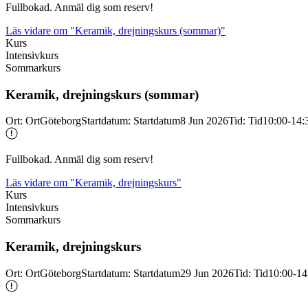
Fullbokad. Anmäl dig som reserv!
Läs vidare
om "Keramik, drejningskurs (sommar)"
Kurs
Intensivkurs
Sommarkurs
Keramik, drejningskurs (sommar)
Ort
:
Ort
Göteborg
Startdatum
:
Startdatum
8 Jun 2026
Tid
:
Tid
10:00-14:
Fullbokad. Anmäl dig som reserv!
Läs vidare
om "Keramik, drejningskurs"
Kurs
Intensivkurs
Sommarkurs
Keramik, drejningskurs
Ort
:
Ort
Göteborg
Startdatum
:
Startdatum
29 Jun 2026
Tid
:
Tid
10:00-14