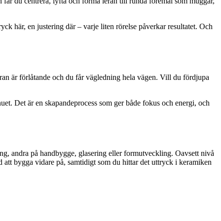
n får du centrera, lyfta och forma leran till runda föremål som muggar,
yck här, en justering där – varje liten rörelse påverkar resultatet. Och
ran är förlåtande och du får vägledning hela vägen. Vill du fördjupa
 i nuet. Det är en skapandeprocess som ger både fokus och energi, och
ing, andra på handbygge, glasering eller formutveckling. Oavsett nivå
d att bygga vidare på, samtidigt som du hittar det uttryck i keramiken