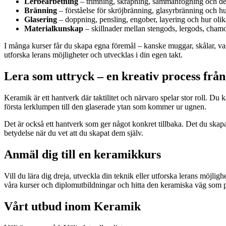
Lerbearbetning
– trimning, skrapning, sammanfogning och de
Bränning
– förståelse för skröjbränning, glasyrbränning och hu
Glasering
– doppning, pensling, engober, layering och hur olika
Materialkunskap
– skillnader mellan stengods, lergods, chamo
I många kurser får du skapa egna föremål – kanske muggar, skålar, vaser,
utforska lerans möjligheter och utvecklas i din egen takt.
Lera som uttryck – en kreativ process från 
Keramik är ett hantverk där taktilitet och närvaro spelar stor roll. Du k
första lerklumpen till den glaserade ytan som kommer ur ugnen.
Det är också ett hantverk som ger något konkret tillbaka. Det du skapar
betydelse när du vet att du skapat dem själv.
Anmäl dig till en keramikkurs
Vill du lära dig dreja, utveckla din teknik eller utforska lerans möjli
våra kurser och diplomutbildningar och hitta den keramiska väg som p
Vårt utbud inom Keramik