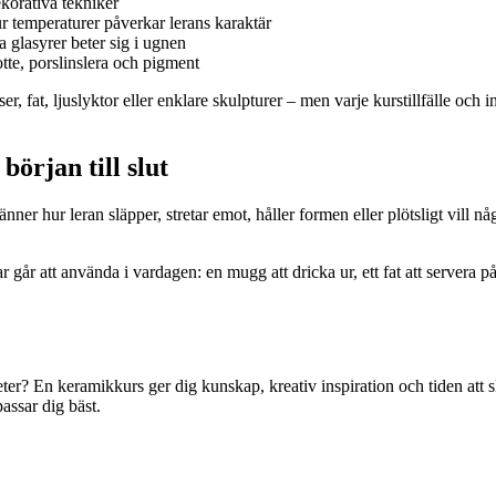
korativa tekniker
r temperaturer påverkar lerans karaktär
 glasyrer beter sig i ugnen
tte, porslinslera och pigment
 fat, ljuslyktor eller enklare skulpturer – men varje kurstillfälle och i
början till slut
änner hur leran släpper, stretar emot, håller formen eller plötsligt vill n
 går att använda i vardagen: en mugg att dricka ur, ett fat att servera 
gheter? En keramikkurs ger dig kunskap, kreativ inspiration och tiden att
assar dig bäst.