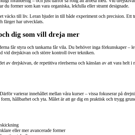
digt föränderlig – och just därför så rolig att arbeta med. Vid drejskiva
r du former som kan vara organiska, lekfulla eller stramt designade.
väcks till liv. Leran bjuder in till både experiment och precision. Ett tr
h färger har utvecklats.
och dig som vill dreja mer
erna får styra och tankarna får vila. Du behöver inga förkunskaper – le
d vid drejskivan och större kontroll över tekniken.
det av drejskivan, de repetitiva rörelserna och känslan av att vara helt
Därför varierar innehållet mellan våra kurser – vissa fokuserar på drejn
form, hållbarhet och yta. Målet är att ge dig en praktisk och trygg grun
eskickning
nklare eller mer avancerade former