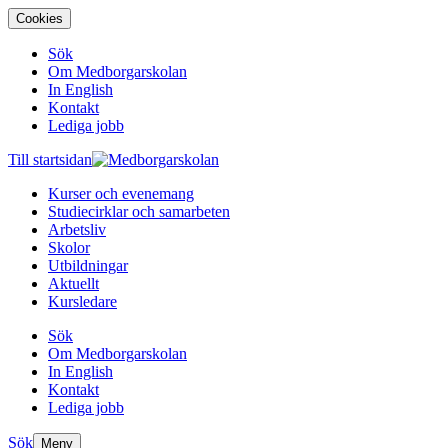
Cookies
Sök
Om Medborgarskolan
In English
Kontakt
Lediga jobb
Till startsidan
Kurser och evenemang
Studiecirklar och samarbeten
Arbetsliv
Skolor
Utbildningar
Aktuellt
Kursledare
Sök
Om Medborgarskolan
In English
Kontakt
Lediga jobb
Sök
Meny