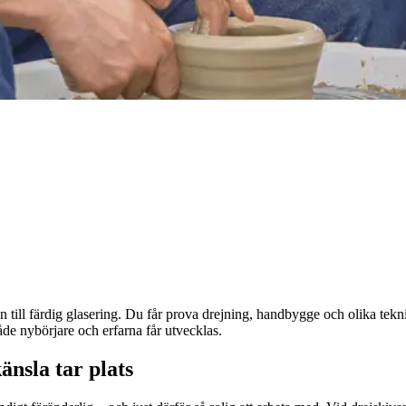
n till färdig glasering. Du får prova drejning, handbygge och olika tekni
åde nybörjare och erfarna får utvecklas.
änsla tar plats