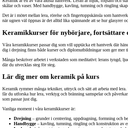
Keramik är ett av våra äldsta hantverk. Leran är mjuk, följsam och stän
skålar och vaser. Med handbygge, kavling, tumning och ringling skapa
Det är i mötet mellan lera, rörelse och fingertoppskänsla som hantverket 
när ugnen väl öppnas är det alltid lika spännande att se hur glasyrer oc
Keramikkurser för nybörjare, fortsättare 
Våra keramikkurser passar dig som vill upptäcka ett hantverk där händ
dig i drejning finns både kurser och diplomutbildningar som ger mer ti
Många beskriver arbetet i verkstaden som meditativt: lerans tyngd, lju
där du utvecklas steg för steg.
Lär dig mer om keramik på kurs
Keramik rymmer många tekniker, uttryck och sätt att arbeta med lera. 
får du utforska hur lera, verktyg och bränning samspelar och påverkar 
som passar just dig.
Vanliga moment i våra keramikkurser är:
Drejning
– grunder i centrering, uppdragning, formning och b
Handbygge
– kavling, tumning, ringling och konstruktion av e