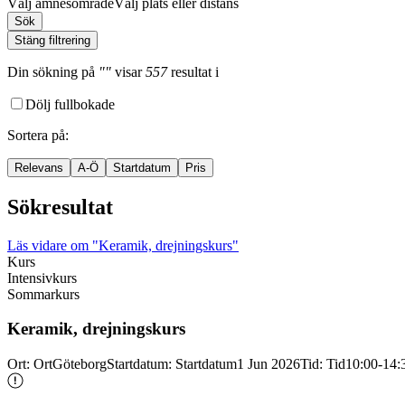
Välj ämnesområde
Välj plats eller distans
Sök
Stäng filtrering
Din sökning
på
""
visar
557
resultat
i
Dölj fullbokade
Sortera på
:
Relevans
A-Ö
Startdatum
Pris
Sökresultat
Läs vidare
om "Keramik, drejningskurs"
Kurs
Intensivkurs
Sommarkurs
Keramik, drejningskurs
Ort
:
Ort
Göteborg
Startdatum
:
Startdatum
1 Jun 2026
Tid
:
Tid
10:00-14: