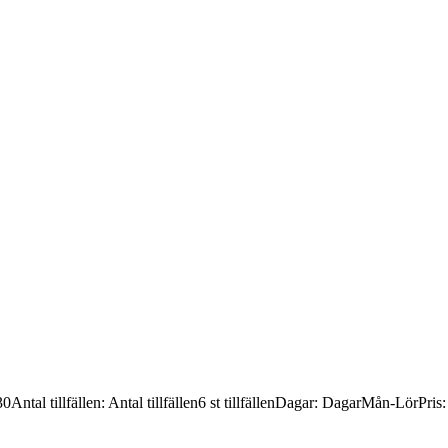
30
Antal tillfällen
:
Antal tillfällen
6 st tillfällen
Dagar
:
Dagar
Mån-Lör
Pris