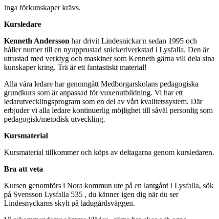
Inga förkunskaper krävs.
Kursledare
Kenneth Andersson
har drivit Lindesnickar'n sedan 1995 och
håller numer till en nyupprustad snickeriverkstad i Lysfalla. Den är
utrustad med verktyg och maskiner som Kenneth gärna vill dela sina
kunskaper kring. Trä är ett fantastiskt material!
Alla våra ledare har genomgått Medborgarskolans pedagogiska
grundkurs som är anpassad för vuxenutbildning. Vi har ett
ledarutvecklingsprogram som en del av vårt kvalitetssystem. Där
erbjuder vi alla ledare kontinuerlig möjlighet till såväl personlig som
pedagogisk/metodisk utveckling.
Kursmaterial
Kursmaterial tillkommer och köps av deltagarna genom kursledaren.
Bra att veta
Kursen genomförs i Nora kommun ute på en lantgård i Lysfalla, sök
på Svensson Lysfalla 535 , du känner igen dig när du ser
Lindesnyckarns skylt på ladugårdsväggen.