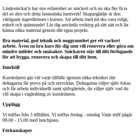
Lindesnickar'n har stor erfarenhet av snickeri och nu ska fler få ta
del av den och detta fantastiska hantverk! Skaparglädje är den
viktigaste ingrediensen i kursen. Att arbeta med trä ska vara roligt,
enkelt och spännande! Lär dig använda verktyg på rätt sätt och lär
känna olika material genom ditt egna projekt.
Bra material, god teknik och noggrannhet ger ett vackert
arbete. Även en bra kurs för dig som vill renovera eller göra om
mindre möbler och småsaker. Snickaren står till ditt förfogande
för att bygga, renovera och skapa till ditt hem.
Innehåll
Kursledaren går vid varje tillfälle igenom olika tekniker där
deltagarna får prova på och utvecklas. Deltagarna väljer själv fokus
och får arbeta individuellt samt självgående, du väljer själv vad du
vill skapa i vägledning av kursledaren.
Upplägg
Vi träffas från 3 tillfällen. Vi träffas fredag - söndag Varje träff pågår
09.00 - 15.00 med lunchpaus.
Förkunskaper