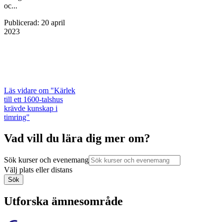
oc...
Publicerad
:
20 april
2023
Läs vidare
om "Kärlek
till ett 1600-talshus
krävde kunskap i
timring"
Vad vill du lära dig mer om?
Sök kurser och evenemang
Välj plats eller distans
Sök
Utforska ämnesområde