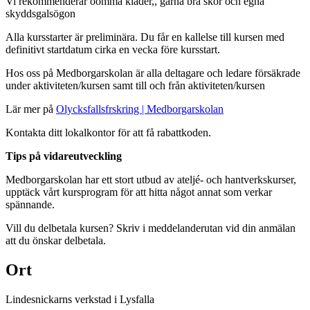
Vi rekommenderar oömma kläder,, gärna bra skor och egna
skyddsgalsögon
Alla kursstarter är preliminära. Du får en kallelse till kursen med
definitivt startdatum cirka en vecka före kursstart.
Hos oss på Medborgarskolan är alla deltagare och ledare försäkrade
under aktiviteten/kursen samt till och från aktiviteten/kursen
Lär mer på
Olycksfallsfrskring | Medborgarskolan
Kontakta ditt lokalkontor för att få rabattkoden.
Tips på vidareutveckling
Medborgarskolan har ett stort utbud av ateljé- och hantverkskurser,
upptäck vårt kursprogram för att hitta något annat som verkar
spännande.
Vill du delbetala kursen? Skriv i meddelanderutan vid din anmälan
att du önskar delbetala.
Ort
Lindesnickarns verkstad i Lysfalla