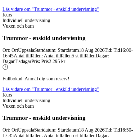
Läs vidare
om "Trummor - enskild undervisning"
Kurs
Individuell undervisning
Vuxen och barn
Trummor -
enskild undervisning
Ort
:
Ort
Uppsala
Startdatum
:
Startdatum
18 Aug 2026
Tid
:
Tid
16:00-
16:45
Antal tillfällen
:
Antal tillfällen
5 st tillfällen
Dagar
:
Dagar
Tisdagar
Pris
:
Pris
2 295 kr
Fullbokad. Anmäl dig som reserv!
Läs vidare
om "Trummor - enskild undervisning"
Kurs
Individuell undervisning
Vuxen och barn
Trummor -
enskild undervisning
Ort
:
Ort
Uppsala
Startdatum
:
Startdatum
18 Aug 2026
Tid
:
Tid
16:50-
17:35
Antal tillfällen
:
Antal tillfällen
5 st tillfällen
Dagar
: