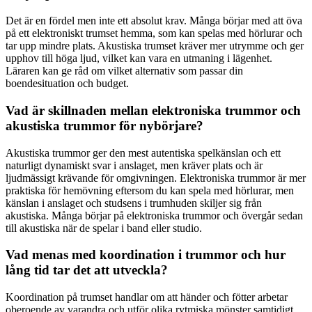
Det är en fördel men inte ett absolut krav. Många börjar med att öva
på ett elektroniskt trumset hemma, som kan spelas med hörlurar och
tar upp mindre plats. Akustiska trumset kräver mer utrymme och ger
upphov till höga ljud, vilket kan vara en utmaning i lägenhet.
Läraren kan ge råd om vilket alternativ som passar din
boendesituation och budget.
Vad är skillnaden mellan elektroniska trummor och
akustiska trummor för nybörjare?
Akustiska trummor ger den mest autentiska spelkänslan och ett
naturligt dynamiskt svar i anslaget, men kräver plats och är
ljudmässigt krävande för omgivningen. Elektroniska trummor är mer
praktiska för hemövning eftersom du kan spela med hörlurar, men
känslan i anslaget och studsens i trumhuden skiljer sig från
akustiska. Många börjar på elektroniska trummor och övergår sedan
till akustiska när de spelar i band eller studio.
Vad menas med koordination i trummor och hur
lång tid tar det att utveckla?
Koordination på trumset handlar om att händer och fötter arbetar
oberoende av varandra och utför olika rytmiska mönster samtidigt.