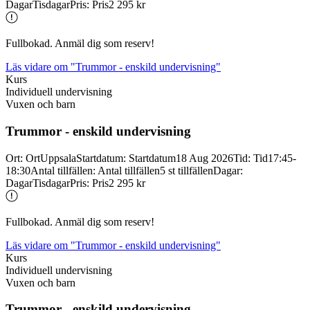
Dagar
Tisdagar
Pris
:
Pris
2 295 kr
Fullbokad. Anmäl dig som reserv!
Läs vidare
om "Trummor - enskild undervisning"
Kurs
Individuell undervisning
Vuxen och barn
Trummor -
enskild undervisning
Ort
:
Ort
Uppsala
Startdatum
:
Startdatum
18 Aug 2026
Tid
:
Tid
17:45-
18:30
Antal tillfällen
:
Antal tillfällen
5 st tillfällen
Dagar
:
Dagar
Tisdagar
Pris
:
Pris
2 295 kr
Fullbokad. Anmäl dig som reserv!
Läs vidare
om "Trummor - enskild undervisning"
Kurs
Individuell undervisning
Vuxen och barn
Trummor -
enskild undervisning