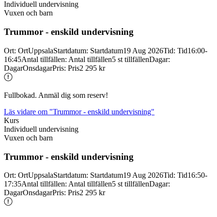
Individuell undervisning
Vuxen och barn
Trummor -
enskild undervisning
Ort
:
Ort
Uppsala
Startdatum
:
Startdatum
19 Aug 2026
Tid
:
Tid
16:00-
16:45
Antal tillfällen
:
Antal tillfällen
5 st tillfällen
Dagar
:
Dagar
Onsdagar
Pris
:
Pris
2 295 kr
Fullbokad. Anmäl dig som reserv!
Läs vidare
om "Trummor - enskild undervisning"
Kurs
Individuell undervisning
Vuxen och barn
Trummor -
enskild undervisning
Ort
:
Ort
Uppsala
Startdatum
:
Startdatum
19 Aug 2026
Tid
:
Tid
16:50-
17:35
Antal tillfällen
:
Antal tillfällen
5 st tillfällen
Dagar
:
Dagar
Onsdagar
Pris
:
Pris
2 295 kr