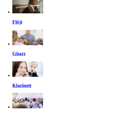
Flöjt
Gitarr
Klarinett