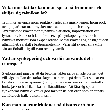
Vilka musikstilar kan man spela på trummor och
skiljer sig tekniken åt?
Trummor används inom praktiskt taget alla musikgenrer. Inom rock
och pop arbetar man mycket med stabilt komp och energi.
Jazztrummor kräver mer dynamisk variation, improvisation och
lyssnande. Funk och latin fokuserar på synkoper, groove och
rytmiska mönster som skapar rörelse. Metal kräver hög hastighet och
uthållighet, särskilt i bastrummeteknik. Varje stil skapar sina egna
sätt att förhålla sig till rytm och dynamik.
Vad är synkopering och varför används det i
trumspel?
Synkopering innebär att du betonar takter på oväntade platser, det
vill säga mellan de starka slagen snarare än på dem. Det skapar en
känsla av rörelse, spänning och groove i musiken och är centralt i
funk, jazz och afrikanska musiktraditioner. Att lära sig spela
synkoperat rytmiskt kräver god taktkänsla och öron som är tränats
att höra och hålla pulsen internt.
Kan man ta trumlektioner på distans och hur