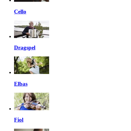
Cello
Dragspel
Elbas
Fiol