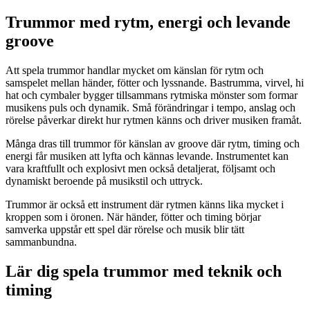
Trummor med rytm, energi och levande
groove
Att spela trummor handlar mycket om känslan för rytm och
samspelet mellan händer, fötter och lyssnande. Bastrumma, virvel, hi
hat och cymbaler bygger tillsammans rytmiska mönster som formar
musikens puls och dynamik. Små förändringar i tempo, anslag och
rörelse påverkar direkt hur rytmen känns och driver musiken framåt.
Många dras till trummor för känslan av groove där rytm, timing och
energi får musiken att lyfta och kännas levande. Instrumentet kan
vara kraftfullt och explosivt men också detaljerat, följsamt och
dynamiskt beroende på musikstil och uttryck.
Trummor är också ett instrument där rytmen känns lika mycket i
kroppen som i öronen. När händer, fötter och timing börjar
samverka uppstår ett spel där rörelse och musik blir tätt
sammanbundna.
Lär dig spela trummor med teknik och
timing