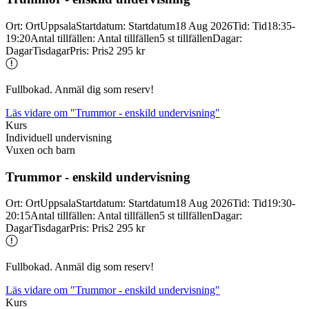
Ort
:
Ort
Uppsala
Startdatum
:
Startdatum
18 Aug 2026
Tid
:
Tid
18:35-
19:20
Antal tillfällen
:
Antal tillfällen
5 st tillfällen
Dagar
:
Dagar
Tisdagar
Pris
:
Pris
2 295 kr
Fullbokad. Anmäl dig som reserv!
Läs vidare
om "Trummor - enskild undervisning"
Kurs
Individuell undervisning
Vuxen och barn
Trummor -
enskild undervisning
Ort
:
Ort
Uppsala
Startdatum
:
Startdatum
18 Aug 2026
Tid
:
Tid
19:30-
20:15
Antal tillfällen
:
Antal tillfällen
5 st tillfällen
Dagar
:
Dagar
Tisdagar
Pris
:
Pris
2 295 kr
Fullbokad. Anmäl dig som reserv!
Läs vidare
om "Trummor - enskild undervisning"
Kurs