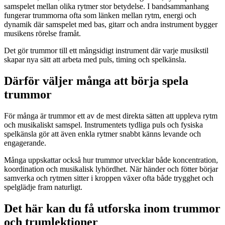
samspelet mellan olika rytmer stor betydelse. I bandsammanhang
fungerar trummorna ofta som länken mellan rytm, energi och
dynamik där samspelet med bas, gitarr och andra instrument bygger
musikens rörelse framåt.
Det gör trummor till ett mångsidigt instrument där varje musikstil
skapar nya sätt att arbeta med puls, timing och spelkänsla.
Därför väljer många att börja spela
trummor
För många är trummor ett av de mest direkta sätten att uppleva rytm
och musikaliskt samspel. Instrumentets tydliga puls och fysiska
spelkänsla gör att även enkla rytmer snabbt känns levande och
engagerande.
Många uppskattar också hur trummor utvecklar både koncentration,
koordination och musikalisk lyhördhet. När händer och fötter börjar
samverka och rytmen sitter i kroppen växer ofta både trygghet och
spelglädje fram naturligt.
Det här kan du få utforska inom trummor
och trumlektioner