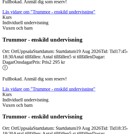
Fullbokad. Anmäl dig som reserv!
Läs vidare
om "Trummor - enskild undervisning"
Kurs
Individuell undervisning
Vuxen och barn
Trummor -
enskild undervisning
Ort
:
Ort
Uppsala
Startdatum
:
Startdatum
19 Aug 2026
Tid
:
Tid
17:45-
18:30
Antal tillfällen
:
Antal tillfällen
5 st tillfällen
Dagar
:
Dagar
Onsdagar
Pris
:
Pris
2 295 kr
Fullbokad. Anmäl dig som reserv!
Läs vidare
om "Trummor - enskild undervisning"
Kurs
Individuell undervisning
Vuxen och barn
Trummor -
enskild undervisning
Ort
:
Ort
Uppsala
Startdatum
:
Startdatum
19 Aug 2026
Tid
:
Tid
18:35-
19:20
Antal tillfällen
:
Antal tillfällen
5 st tillfällen
Dagar
: