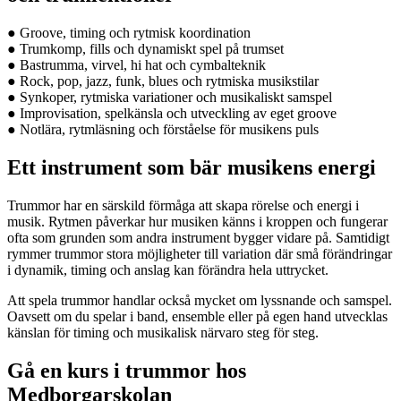
● Groove, timing och rytmisk koordination
● Trumkomp, fills och dynamiskt spel på trumset
● Bastrumma, virvel, hi hat och cymbalteknik
● Rock, pop, jazz, funk, blues och rytmiska musikstilar
● Synkoper, rytmiska variationer och musikaliskt samspel
● Improvisation, spelkänsla och utveckling av eget groove
● Notlära, rytmläsning och förståelse för musikens puls
Ett instrument som bär musikens energi
Trummor har en särskild förmåga att skapa rörelse och energi i
musik. Rytmen påverkar hur musiken känns i kroppen och fungerar
ofta som grunden som andra instrument bygger vidare på. Samtidigt
rymmer trummor stora möjligheter till variation där små förändringar
i dynamik, timing och anslag kan förändra hela uttrycket.
Att spela trummor handlar också mycket om lyssnande och samspel.
Oavsett om du spelar i band, ensemble eller på egen hand utvecklas
känslan för timing och musikalisk närvaro steg för steg.
Gå en kurs i trummor hos
Medborgarskolan