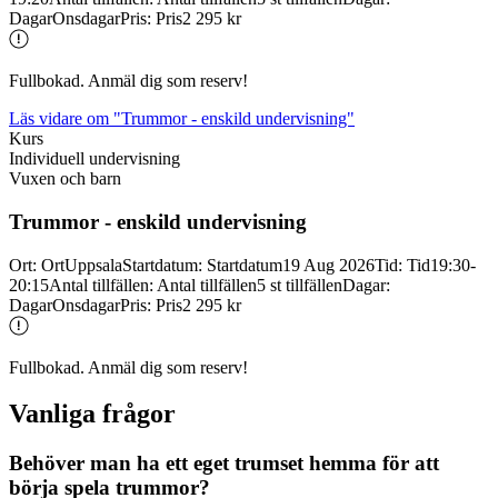
Dagar
Onsdagar
Pris
:
Pris
2 295 kr
Fullbokad. Anmäl dig som reserv!
Läs vidare
om "Trummor - enskild undervisning"
Kurs
Individuell undervisning
Vuxen och barn
Trummor -
enskild undervisning
Ort
:
Ort
Uppsala
Startdatum
:
Startdatum
19 Aug 2026
Tid
:
Tid
19:30-
20:15
Antal tillfällen
:
Antal tillfällen
5 st tillfällen
Dagar
:
Dagar
Onsdagar
Pris
:
Pris
2 295 kr
Fullbokad. Anmäl dig som reserv!
Vanliga frågor
Behöver man ha ett eget trumset hemma för att
börja spela trummor?