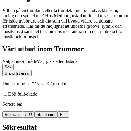
Vill du gå en trumkurs eller ta trumlektioner och utveckla rytm,
timing och spelteknik? Hos Medborgarskolan finns kurser i trummor
för både nybörjare och dig som vill bygga vidare på tidigare
erfarenheter. Här får du möjlighet att utforska groove, rytmik och
musikaliskt samspel tillsammans med andra som delar intresset för
musik och trumspel.
Vårt utbud inom Trummor
Välj ämnesområde
Välj plats eller distans
Sök
Stäng filtrering
Din sökning
på
""
visar
42
resultat
i
Dölj fullbokade
Sortera på
:
Relevans
A-Ö
Startdatum
Pris
Sökresultat