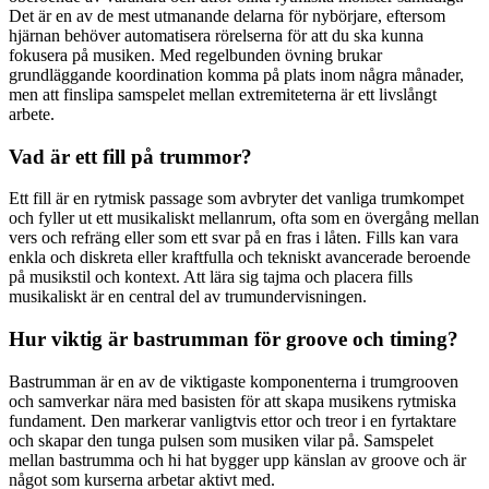
Det är en av de mest utmanande delarna för nybörjare, eftersom
hjärnan behöver automatisera rörelserna för att du ska kunna
fokusera på musiken. Med regelbunden övning brukar
grundläggande koordination komma på plats inom några månader,
men att finslipa samspelet mellan extremiteterna är ett livslångt
arbete.
Vad är ett fill på trummor?
Ett fill är en rytmisk passage som avbryter det vanliga trumkompet
och fyller ut ett musikaliskt mellanrum, ofta som en övergång mellan
vers och refräng eller som ett svar på en fras i låten. Fills kan vara
enkla och diskreta eller kraftfulla och tekniskt avancerade beroende
på musikstil och kontext. Att lära sig tajma och placera fills
musikaliskt är en central del av trumundervisningen.
Hur viktig är bastrumman för groove och timing?
Bastrumman är en av de viktigaste komponenterna i trumgrooven
och samverkar nära med basisten för att skapa musikens rytmiska
fundament. Den markerar vanligtvis ettor och treor i en fyrtaktare
och skapar den tunga pulsen som musiken vilar på. Samspelet
mellan bastrumma och hi hat bygger upp känslan av groove och är
något som kurserna arbetar aktivt med.