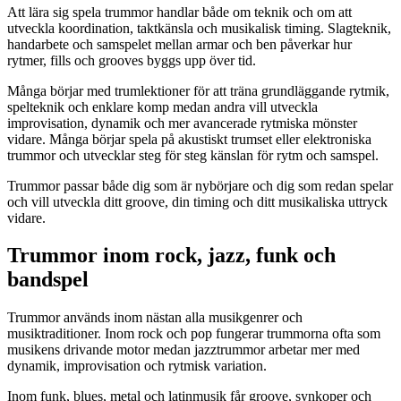
Att lära sig spela trummor handlar både om teknik och om att
utveckla koordination, taktkänsla och musikalisk timing. Slagteknik,
handarbete och samspelet mellan armar och ben påverkar hur
rytmer, fills och grooves byggs upp över tid.
Många börjar med trumlektioner för att träna grundläggande rytmik,
spelteknik och enklare komp medan andra vill utveckla
improvisation, dynamik och mer avancerade rytmiska mönster
vidare. Många börjar spela på akustiskt trumset eller elektroniska
trummor och utvecklar steg för steg känslan för rytm och samspel.
Trummor passar både dig som är nybörjare och dig som redan spelar
och vill utveckla ditt groove, din timing och ditt musikaliska uttryck
vidare.
Trummor inom rock, jazz, funk och
bandspel
Trummor används inom nästan alla musikgenrer och
musiktraditioner. Inom rock och pop fungerar trummorna ofta som
musikens drivande motor medan jazztrummor arbetar mer med
dynamik, improvisation och rytmisk variation.
Inom funk, blues, metal och latinmusik får groove, synkoper och