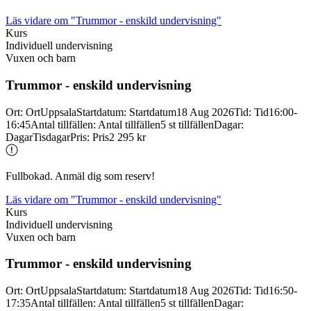
Läs vidare
om "Trummor - enskild undervisning"
Kurs
Individuell undervisning
Vuxen och barn
Trummor -
enskild undervisning
Ort
:
Ort
Uppsala
Startdatum
:
Startdatum
18 Aug 2026
Tid
:
Tid
16:00-
16:45
Antal tillfällen
:
Antal tillfällen
5 st tillfällen
Dagar
:
Dagar
Tisdagar
Pris
:
Pris
2 295 kr
Fullbokad. Anmäl dig som reserv!
Läs vidare
om "Trummor - enskild undervisning"
Kurs
Individuell undervisning
Vuxen och barn
Trummor -
enskild undervisning
Ort
:
Ort
Uppsala
Startdatum
:
Startdatum
18 Aug 2026
Tid
:
Tid
16:50-
17:35
Antal tillfällen
:
Antal tillfällen
5 st tillfällen
Dagar
: