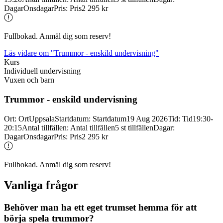
Dagar
Onsdagar
Pris
:
Pris
2 295 kr
Fullbokad. Anmäl dig som reserv!
Läs vidare
om "Trummor - enskild undervisning"
Kurs
Individuell undervisning
Vuxen och barn
Trummor -
enskild undervisning
Ort
:
Ort
Uppsala
Startdatum
:
Startdatum
19 Aug 2026
Tid
:
Tid
19:30-
20:15
Antal tillfällen
:
Antal tillfällen
5 st tillfällen
Dagar
:
Dagar
Onsdagar
Pris
:
Pris
2 295 kr
Fullbokad. Anmäl dig som reserv!
Vanliga frågor
Behöver man ha ett eget trumset hemma för att
börja spela trummor?