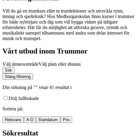
Vill du gå en trumkurs eller ta trumlektioner och utveckla rytm,
timing och spelteknik? Hos Medborgarskolan finns kurser i trummor
för både nybörjare och dig som vill bygga vidare på tidigare
erfarenheter. Här får du möjlighet att utforska groove, rytmik och
musikaliskt samspel tillsammans med andra som delar intresset för
musik och trumspel.
Vårt utbud inom Trummor
Välj ämnesområde
Välj plats eller distans
Sök
Stäng filtrering
Din sökning
på
""
visar
41
resultat
i
Dölj fullbokade
Sortera på
:
Relevans
A-Ö
Startdatum
Pris
Sökresultat