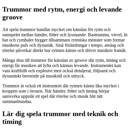
Trummor med rytm, energi och levande
groove
Att spela trummor handlar mycket om känslan för rytm och
samspelet mellan händer, fötter och lyssnande. Bastrumma, virvel, hi
hat och cymbaler bygger tillsammans rytmiska mönster som formar
musikens puls och dynamik. Små förändringar i tempo, anslag och
rörelse påverkar direkt hur rytmen känns och driver musiken framåt.
Många dras till trummor för känslan av groove där rytm, timing och
energi får musiken att lyfta och kännas levande. Instrumentet kan
vara kraftfullt och explosivt men också detaljerat, följsamt och
dynamiskt beroende på musikstil och uttryck.
Trummor är också ett instrument där rytmen känns lika mycket i
kroppen som i öronen. När händer, fötter och timing börjar
samverka uppstår ett spel där rörelse och musik blir tätt
sammanbundna.
Lär dig spela trummor med teknik och
timing