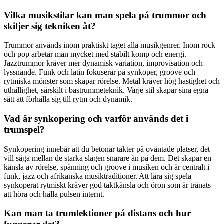
Vilka musikstilar kan man spela på trummor och
skiljer sig tekniken åt?
Trummor används inom praktiskt taget alla musikgenrer. Inom rock
och pop arbetar man mycket med stabilt komp och energi.
Jazztrummor kräver mer dynamisk variation, improvisation och
lyssnande. Funk och latin fokuserar på synkoper, groove och
rytmiska mönster som skapar rörelse. Metal kräver hög hastighet och
uthållighet, särskilt i bastrummeteknik. Varje stil skapar sina egna
sätt att förhålla sig till rytm och dynamik.
Vad är synkopering och varför används det i
trumspel?
Synkopering innebär att du betonar takter på oväntade platser, det
vill säga mellan de starka slagen snarare än på dem. Det skapar en
känsla av rörelse, spänning och groove i musiken och är centralt i
funk, jazz och afrikanska musiktraditioner. Att lära sig spela
synkoperat rytmiskt kräver god taktkänsla och öron som är tränats
att höra och hålla pulsen internt.
Kan man ta trumlektioner på distans och hur