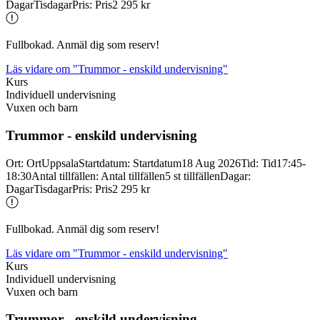
Dagar
Tisdagar
Pris
:
Pris
2 295 kr
Fullbokad. Anmäl dig som reserv!
Läs vidare
om "Trummor - enskild undervisning"
Kurs
Individuell undervisning
Vuxen och barn
Trummor -
enskild undervisning
Ort
:
Ort
Uppsala
Startdatum
:
Startdatum
18 Aug 2026
Tid
:
Tid
17:45-
18:30
Antal tillfällen
:
Antal tillfällen
5 st tillfällen
Dagar
:
Dagar
Tisdagar
Pris
:
Pris
2 295 kr
Fullbokad. Anmäl dig som reserv!
Läs vidare
om "Trummor - enskild undervisning"
Kurs
Individuell undervisning
Vuxen och barn
Trummor -
enskild undervisning