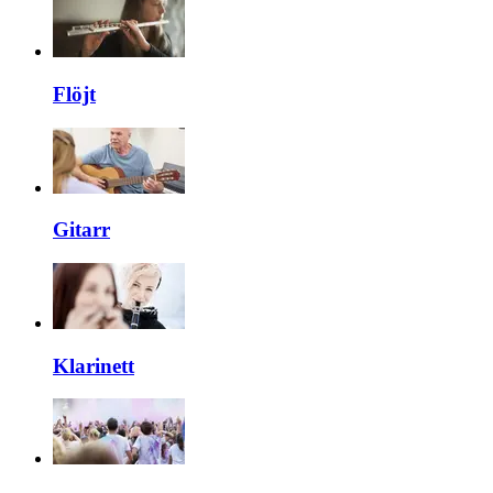
Flöjt
Gitarr
Klarinett