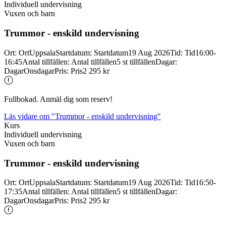
Individuell undervisning
Vuxen och barn
Trummor -
enskild undervisning
Ort
:
Ort
Uppsala
Startdatum
:
Startdatum
19 Aug 2026
Tid
:
Tid
16:00-
16:45
Antal tillfällen
:
Antal tillfällen
5 st tillfällen
Dagar
:
Dagar
Onsdagar
Pris
:
Pris
2 295 kr
Fullbokad. Anmäl dig som reserv!
Läs vidare
om "Trummor - enskild undervisning"
Kurs
Individuell undervisning
Vuxen och barn
Trummor -
enskild undervisning
Ort
:
Ort
Uppsala
Startdatum
:
Startdatum
19 Aug 2026
Tid
:
Tid
16:50-
17:35
Antal tillfällen
:
Antal tillfällen
5 st tillfällen
Dagar
:
Dagar
Onsdagar
Pris
:
Pris
2 295 kr