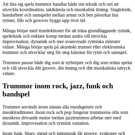
Att lära sig spela trummor handlar både om teknik och om att
utveckla koordination, taktkänsla och musikalisk timing. Slagteknik,
handarbete och samspelet mellan armar och ben påverkar hur
rytmer, fills och grooves byggs upp över tid.
Många börjar med trumlektioner för att träna grundläggande rytmik,
spelteknik och enklare komp medan andra vill utveckla
improvisation, dynamik och mer avancerade rytmiska mönster
vidare. Många börjar spela på akustiskt trumset eller elektroniska
trummor och utvecklar steg för steg känslan för rytm och samspel.
Trummor passar både dig som är nybörjare och dig som redan spelar
och vill utveckla ditt groove, din timing och ditt musikaliska uttryck
vidare.
Trummor inom rock, jazz, funk och
bandspel
Trummor används inom nästan alla musikgenrer och
musiktraditioner. Inom rock och pop fungerar trummorna ofta som
musikens drivande motor medan jazztrummor arbetar mer med
dynamik, improvisation och rytmisk variation.
Inom funk, blues, metal och latinmusik får groove, synkoper och