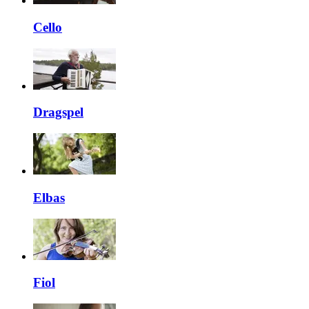
Cello
Dragspel
Elbas
Fiol