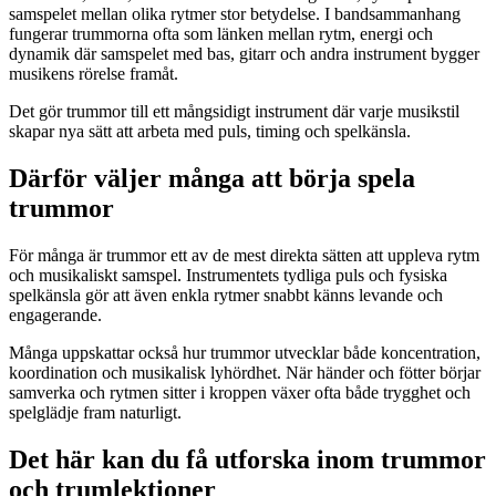
samspelet mellan olika rytmer stor betydelse. I bandsammanhang
fungerar trummorna ofta som länken mellan rytm, energi och
dynamik där samspelet med bas, gitarr och andra instrument bygger
musikens rörelse framåt.
Det gör trummor till ett mångsidigt instrument där varje musikstil
skapar nya sätt att arbeta med puls, timing och spelkänsla.
Därför väljer många att börja spela
trummor
För många är trummor ett av de mest direkta sätten att uppleva rytm
och musikaliskt samspel. Instrumentets tydliga puls och fysiska
spelkänsla gör att även enkla rytmer snabbt känns levande och
engagerande.
Många uppskattar också hur trummor utvecklar både koncentration,
koordination och musikalisk lyhördhet. När händer och fötter börjar
samverka och rytmen sitter i kroppen växer ofta både trygghet och
spelglädje fram naturligt.
Det här kan du få utforska inom trummor
och trumlektioner