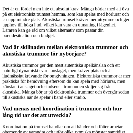
Det är en fördel men inte ett absolut krav. Många börjar med att öva
på ett elektroniskt trumset hemma, som kan spelas med hörlurar och
tar upp mindre plats. Akustiska trumset kräver mer utrymme och ger
upphov till höga ljud, vilket kan vara en utmaning i lägenhet.
Läraren kan ge råd om vilket alternativ som passar din
boendesituation och budget.
Vad är skillnaden mellan elektroniska trummor och
akustiska trummor för nybörjare?
Akustiska trummor ger den mest autentiska spelkänslan och ett
naturligt dynamiskt svar i anslaget, men kräver plats och är
ljudmässigt krävande för omgivningen. Elektroniska trummor är mer
praktiska för hemövning eftersom du kan spela med hörlurar, men
känslan i anslaget och studsens i trumhuden skiljer sig från
akustiska. Många börjar på elektroniska trummor och övergår sedan
till akustiska när de spelar i band eller studio.
Vad menas med koordination i trummor och hur
lång tid tar det att utveckla?
Koordination på trumset handlar om att händer och fötter arbetar
oberoende av varandra och utför olika rytmiska mönster samtidigt.