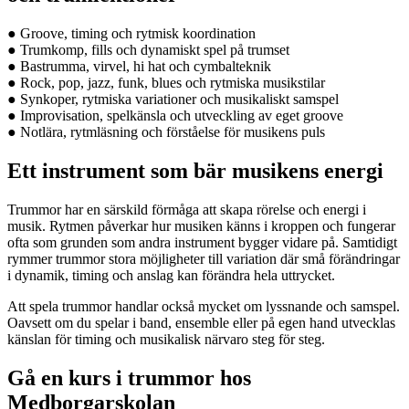
● Groove, timing och rytmisk koordination
● Trumkomp, fills och dynamiskt spel på trumset
● Bastrumma, virvel, hi hat och cymbalteknik
● Rock, pop, jazz, funk, blues och rytmiska musikstilar
● Synkoper, rytmiska variationer och musikaliskt samspel
● Improvisation, spelkänsla och utveckling av eget groove
● Notlära, rytmläsning och förståelse för musikens puls
Ett instrument som bär musikens energi
Trummor har en särskild förmåga att skapa rörelse och energi i
musik. Rytmen påverkar hur musiken känns i kroppen och fungerar
ofta som grunden som andra instrument bygger vidare på. Samtidigt
rymmer trummor stora möjligheter till variation där små förändringar
i dynamik, timing och anslag kan förändra hela uttrycket.
Att spela trummor handlar också mycket om lyssnande och samspel.
Oavsett om du spelar i band, ensemble eller på egen hand utvecklas
känslan för timing och musikalisk närvaro steg för steg.
Gå en kurs i trummor hos
Medborgarskolan