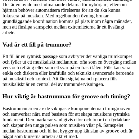
Det är en av de mest utmanande delarna för nybörjare, eftersom
hjärnan behöver automatisera rörelserna för att du ska kunna
fokusera på musiken. Med regelbunden övning brukar
grundläggande koordination komma på plats inom några månader,
men att finslipa samspelet mellan extremiteterna är ett livslångt
arbete.
Vad är ett fill på trummor?
Ett fill är en rytmisk passage som avbryter det vanliga trumkompet
och fyller ut ett musikaliskt mellanrum, ofta som en övergång mellan
vers och refräng eller som ett svar på en fras i låten. Fills kan vara
enkla och diskreta eller kraftfulla och tekniskt avancerade beroende
på musikstil och kontext. Att lära sig tajma och placera fills
musikaliskt är en central del av trumundervisningen.
Hur viktig är bastrumman för groove och timing?
Bastrumman är en av de viktigaste komponenterna i trumgrooven
och samverkar nära med basisten för att skapa musikens rytmiska
fundament. Den markerar vanligtvis ettor och treor i en fyrtaktare
och skapar den tunga pulsen som musiken vilar på. Samspelet
mellan bastrumma och hi hat bygger upp känslan av groove och är
något som kurserna arbetar aktivt med.