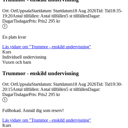
Ort
:
Ort
Uppsala
Startdatum
:
Startdatum
18 Aug 2026
Tid
:
Tid
18:35-
19:20
Antal tillfällen
:
Antal tillfällen
5 st tillfällen
Dagar
:
Dagar
Tisdagar
Pris
:
Pris
2 295 kr
En plats kvar
Läs vidare
om "Trummor - enskild undervisning"
Kurs
Individuell undervisning
Vuxen och barn
Trummor -
enskild undervisning
Ort
:
Ort
Uppsala
Startdatum
:
Startdatum
18 Aug 2026
Tid
:
Tid
19:30-
20:15
Antal tillfällen
:
Antal tillfällen
5 st tillfällen
Dagar
:
Dagar
Tisdagar
Pris
:
Pris
2 295 kr
Fullbokad. Anmäl dig som reserv!
Läs vidare
om "Trummor - enskild undervisning"
Kurs