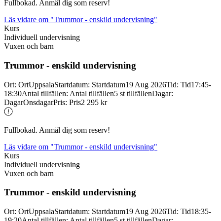
Fullbokad. Anmäl dig som reserv!
Läs vidare
om "Trummor - enskild undervisning"
Kurs
Individuell undervisning
Vuxen och barn
Trummor -
enskild undervisning
Ort
:
Ort
Uppsala
Startdatum
:
Startdatum
19 Aug 2026
Tid
:
Tid
17:45-
18:30
Antal tillfällen
:
Antal tillfällen
5 st tillfällen
Dagar
:
Dagar
Onsdagar
Pris
:
Pris
2 295 kr
Fullbokad. Anmäl dig som reserv!
Läs vidare
om "Trummor - enskild undervisning"
Kurs
Individuell undervisning
Vuxen och barn
Trummor -
enskild undervisning
Ort
:
Ort
Uppsala
Startdatum
:
Startdatum
19 Aug 2026
Tid
:
Tid
18:35-
19:20
Antal tillfällen
:
Antal tillfällen
5 st tillfällen
Dagar
: