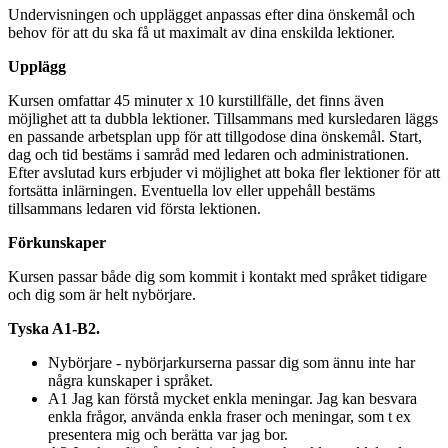
Undervisningen och upplägget anpassas efter dina önskemål och
behov för att du ska få ut maximalt av dina enskilda lektioner.
Upplägg
Kursen omfattar 45 minuter x 10 kurstillfälle, det finns även
möjlighet att ta dubbla lektioner. Tillsammans med kursledaren läggs
en passande arbetsplan upp för att tillgodose dina önskemål. Start,
dag och tid bestäms i samråd med ledaren och administrationen.
Efter avslutad kurs erbjuder vi möjlighet att boka fler lektioner för att
fortsätta inlärningen. Eventuella lov eller uppehåll bestäms
tillsammans ledaren vid första lektionen.
Förkunskaper
Kursen passar både dig som kommit i kontakt med språket tidigare
och dig som är helt nybörjare.
Tyska A1-B2.
Nybörjare - nybörjarkurserna passar dig som ännu inte har
några kunskaper i språket.
A1 Jag kan förstå mycket enkla meningar. Jag kan besvara
enkla frågor, använda enkla fraser och meningar, som t ex
presentera mig och berätta var jag bor.