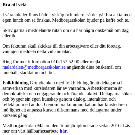
Bra att veta
I våra lokaler finns både kylskåp och micro, så det går bra att ta med
egen lunch om så önskas. Medborgarskolan bjuder på kaffe och te.
Skriv gärna i meddelande rutan om du har några önskemål om dag
eller tid.
Om fakturan skall skickas till din arbetsgivare eller ditt företag,
vänligen meddela detta vid anmälan
.
Ring för mer information 010-157 52 00 eller mejla
malardalen@medborgarskolan.se
angående dina önskemål om
innehåll, startdatum och tid.
Folkbildning
Grundtanken med folkbildning är att deltagarna i
samverkan med kursledaren lär av varandra. Arbetsformerna är
demokratiska och engagerande och lärandet aktivt. Deltagarna söker
och bygger sin egen kunskap genom dialog, interaktion och
reflektion med andra. Genom bra kommunikation har kursledaren
möjlighet att anpassa kursen tillsammans med deltagarna under
kursens gång.
Medborgarskolan Mälardalen är miljödiplomerade sedan 2016. Läs
mer om vårt hållbarhetsarbete
här.