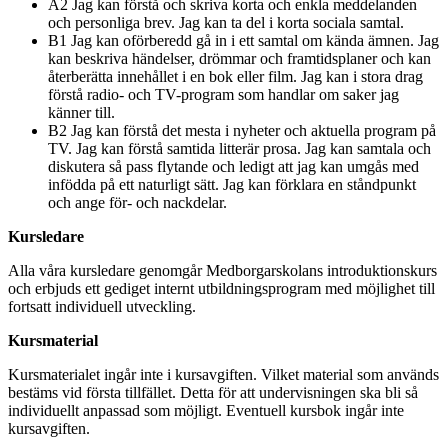
A2 Jag kan förstå och skriva korta och enkla meddelanden
och personliga brev. Jag kan ta del i korta sociala samtal.
B1 Jag kan oförberedd gå in i ett samtal om kända ämnen. Jag
kan beskriva händelser, drömmar och framtidsplaner och kan
återberätta innehållet i en bok eller film. Jag kan i stora drag
förstå radio- och TV-program som handlar om saker jag
känner till.
B2 Jag kan förstå det mesta i nyheter och aktuella program på
TV. Jag kan förstå samtida litterär prosa. Jag kan samtala och
diskutera så pass flytande och ledigt att jag kan umgås med
infödda på ett naturligt sätt. Jag kan förklara en ståndpunkt
och ange för- och nackdelar.
Kursledare
Alla våra kursledare genomgår Medborgarskolans introduktionskurs
och erbjuds ett gediget internt utbildningsprogram med möjlighet till
fortsatt individuell utveckling.
Kursmaterial
Kursmaterialet ingår inte i kursavgiften. Vilket material som används
bestäms vid första tillfället. Detta för att undervisningen ska bli så
individuellt anpassad som möjligt. Eventuell kursbok ingår inte
kursavgiften.