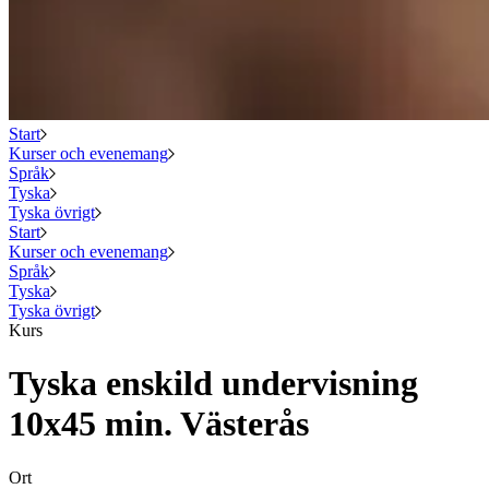
Start
Kurser och evenemang
Språk
Tyska
Tyska övrigt
Start
Kurser och evenemang
Språk
Tyska
Tyska övrigt
Kurs
Tyska enskild undervisning
10x45 min. Västerås
Ort