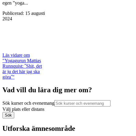
egen ”yoga...
Publicerad
:
15 augusti
2024
Läs vidare
om
"Yogagurun Mattias
Runnquist: ˝Shit, det
är ju det här jag ska
göra˝"
Vad vill du lära dig mer om?
Sök kurser och evenemang
Välj plats eller distans
Sök
Utforska ämnesområde