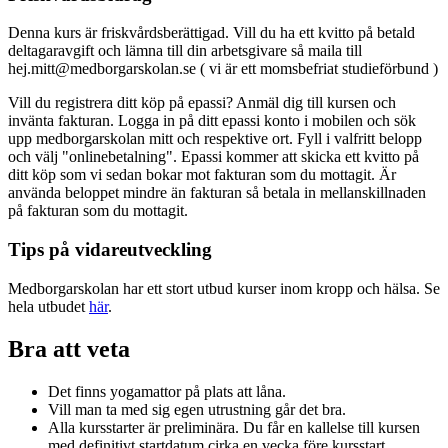
Denna kurs är friskvårdsberättigad. Vill du ha ett kvitto på betald
deltagaravgift och lämna till din arbetsgivare så maila till
hej.mitt@medborgarskolan.se ( vi är ett momsbefriat studieförbund )
Vill du registrera ditt köp på epassi? Anmäl dig till kursen och
invänta fakturan. Logga in på ditt epassi konto i mobilen och sök
upp medborgarskolan mitt och respektive ort. Fyll i valfritt belopp
och välj "onlinebetalning". Epassi kommer att skicka ett kvitto på
ditt köp som vi sedan bokar mot fakturan som du mottagit. Är
använda beloppet mindre än fakturan så betala in mellanskillnaden
på fakturan som du mottagit.
Tips på vidareutveckling
Medborgarskolan har ett stort utbud kurser inom kropp och hälsa. Se
hela utbudet
här
.
Bra att veta
Det finns yogamattor på plats att låna.
Vill man ta med sig egen utrustning går det bra.
Alla kursstarter är preliminära. Du får en kallelse till kursen
med definitivt startdatum cirka en vecka före kursstart.