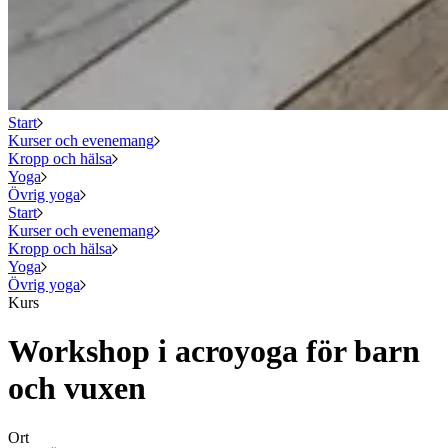
Start
Kurser och evenemang
Kropp och hälsa
Yoga
Övrig yoga
Start
Kurser och evenemang
Kropp och hälsa
Yoga
Övrig yoga
Kurs
Workshop i acroyoga för barn
och vuxen
Ort