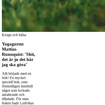
Kropp och hälsa
Yogagurun
Mattias
Runnquist: ˝Shit,
det är ju det här
jag ska göra˝
Allt började med en
bok! En mycket
speciell bok, som
förmodligen innehöll
något som lockade,
attraherade och
tilltalade. För utan
boken hade Ludvikas