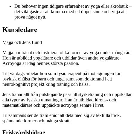
Du behöver ingen tidigare erfarenhet av yoga eller akrobatik –
det viktigaste är att komma med ett öppet sinne och vilja att
prova något nytt.
Kursledare
Majja och Jens Lund
Majja har tränat och instruerat olika former av yoga under många år.
Hon är utbildad yogalärare och utbildar även andra yogalärare.
Acroyoga är idag hennes största passion.
Till vardags arbetar hon som fysioterapeut på mottagningen för
psykisk ohälsa för barn och unga samt som doktorand i ett
neurokognitivt projekt kring träning och hälsa.
Jens tränar allt från pulshöjande pass till styrketräning och uppskattar
alla typer av fysiska utmaningar. Han är utbildad idrotts- och
matematiklärare och upptäckte acroyoga senare i livet.
Tillsammans ser de fram emot att dela med sig av lekfulla trick,
spännande former och många skratt.
Friskvårdsbidrag