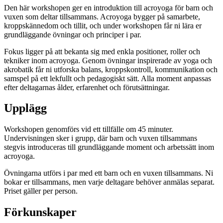
Den här workshopen ger en introduktion till acroyoga för barn och
vuxen som deltar tillsammans. Acroyoga bygger på samarbete,
kroppskännedom och tillit, och under workshopen får ni lära er
grundläggande övningar och principer i par.
Fokus ligger på att bekanta sig med enkla positioner, roller och
tekniker inom acroyoga. Genom övningar inspirerade av yoga och
akrobatik får ni utforska balans, kroppskontroll, kommunikation och
samspel på ett lekfullt och pedagogiskt sätt. Alla moment anpassas
efter deltagarnas ålder, erfarenhet och förutsättningar.
Upplägg
Workshopen genomförs vid ett tillfälle om 45 minuter.
Undervisningen sker i grupp, där barn och vuxen tillsammans
stegvis introduceras till grundläggande moment och arbetssätt inom
acroyoga.
Övningarna utförs i par med ett barn och en vuxen tillsammans. Ni
bokar er tillsammans, men varje deltagare behöver anmälas separat.
Priset gäller per person.
Förkunskaper