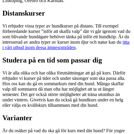
Linköping, Örebro och Karlstad.
Distanskurser
Vi erbjuder vissa typer av hundkurser på distans. Till exempel
förberedande kurser ”inför att skaffa valp” där vi går igenom vad du
som blivande hundägare behöver tänka på inför ett hundköp. Är du
intresserad av andra typer av kurser inom djur och natur kan du
titta
i vårt utbud inom dessa ämnesområden
.
Studera på en tid som passar dig
Vi är alla olika och har olika förutsättningar att gå på kurs. Därför
erbjuder vi kurser på tider och under säsonger som ska passa alla.
Hos oss kan du gå en sommarkurs med din hund. Många skaffar
valp till sommaren då man ofta har möjlighet att ta ut längre
semester. Det ger också större möjligheter att träna utomhus än
under vintern. Givetvis kan du också gå hundkurs under en helg
eller välja en kvällskurs tillsammans med din hund.
Varianter
Är du osäker på vad du ska gå för kurs med din hund? För yngre