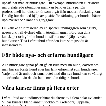
uppstå när man är hundägare. Till exempel hundmöten eller andra
miljörelaterade situationer man kan behöva träna på. En
professionell hundinstruktör som utgår från modern forskning kan
lära dig hur du med hjälp av positiv förstärkning ger hunden bättre
upplevelser och känna sig tryggare.
Du kanske är intresserad av en speciell tävlingsgren som agility,
nosework, rallylydnad eller någonting annat. Fördjupa dina
kunskaper och gör din hund till stjärna med hjälp av våra
hundkurser. Titta i vårt utbud efter den kurs som just du är
intresserad av.
För både nya- och erfarna hundägare
Alla hundägare tjänar på att gå en kurs med sin hund, oavsett om
man har sin första hund eller har lång erfarenhet som hundägare.
Varje hund är unik och samarbetet med din nya hund kan se väldigt
annorlunda ut än det du hade med din tidigare hund.
Våra kurser finns på flera orter
I vårt utbud av hundkurser hittar du alternativ i flera delar av landet.
Vi har kurser i bland annat Stockholm, Göteborg, Uppsala,