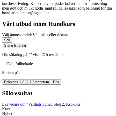
kursbeskrivning. Kurserna vi erbjuder kräver minimal utrustning –
men gott och mjukt godis samt roliga leksaker som belöning för din
hund är en bra utgångspunkt.
Vårt utbud inom Hundkurs
Välj ämnesområde
Välj plats eller distans
Sök
Stäng filtrering
Din sökning
på
""
visar
216
resultat
i
Dölj fullbokade
Sortera på
:
Relevans
A-Ö
Startdatum
Pris
Sökresultat
Läs vidare
om "Vardagslydnad Steg 2, Krokom"
Kurs
Nyhet