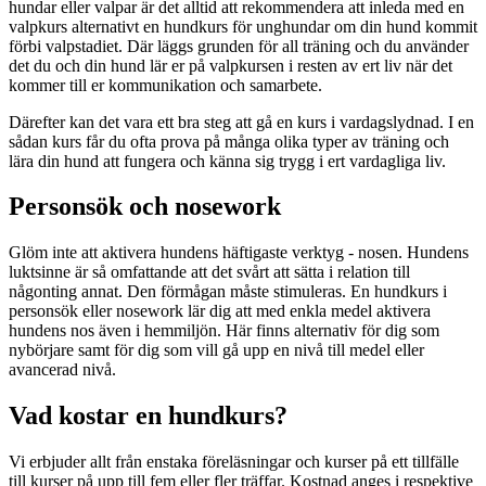
hundar eller valpar är det alltid att rekommendera att inleda med en
valpkurs alternativt en hundkurs för unghundar om din hund kommit
förbi valpstadiet. Där läggs grunden för all träning och du använder
det du och din hund lär er på valpkursen i resten av ert liv när det
kommer till er kommunikation och samarbete.
Därefter kan det vara ett bra steg att gå en kurs i vardagslydnad. I en
sådan kurs får du ofta prova på många olika typer av träning och
lära din hund att fungera och känna sig trygg i ert vardagliga liv.
Personsök och nosework
Glöm inte att aktivera hundens häftigaste verktyg - nosen. Hundens
luktsinne är så omfattande att det svårt att sätta i relation till
någonting annat. Den förmågan måste stimuleras. En hundkurs i
personsök eller nosework lär dig att med enkla medel aktivera
hundens nos även i hemmiljön. Här finns alternativ för dig som
nybörjare samt för dig som vill gå upp en nivå till medel eller
avancerad nivå.
Vad kostar en hundkurs?
Vi erbjuder allt från enstaka föreläsningar och kurser på ett tillfälle
till kurser på upp till fem eller fler träffar. Kostnad anges i respektive