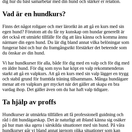
dig hur du bäst samarbetar med din hund och stärker er relation.
Vad är en hundkurs?
Finns det något roligare och mer lärorikt än att gå en kurs med sin
egen hund? Förutom att du får ny kunskap om hundar generellt är
det också ett utmärkt tillfälle för dig att lära känna och komma ännu
närmare din egen hund. Du lär dig bland annat vilka belöningar som
fungerar bäst och hur du framgångsrikt förstärker det beteende som
du önskar av din hund.
Vi har hundkurser för alla, både för dig med en valp och för dig med
en äldre hund. För dig som nyss har köpt en valp rekommenderas
starkt att gå en valpkurs. Att gå en kurs med sin valp lägger en trygg
och stabil grund för framtida träning tillsammans. Många hundägare
menar att en valpkurs ger mycket när det gäller att skapa en bra
vardag ihop. Det gäller även om du har haft valp tidigare.
Ta hjälp av proffs
Hundkurser är utmärkta tillfällen att få professionell guidning och
råd i ditt hundägarskap. Det är naturligt att ibland känna sig osäker
på hur man ska agera i särskilda situationer med sin hund. På våra
hundkurser går vi bland annat igenom olika situationer som kan