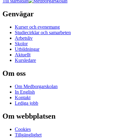
Till startsidan
Genvägar
Kurser och evenemang
Studiecirklar och samarbeten
Arbetsliv
Skolor
Utbildningar
Aktuellt
Kursledare
Om oss
Om Medborgarskolan
In English
Kontakt
Lediga jobb
Om webbplatsen
Cookies
Tillgänglighet