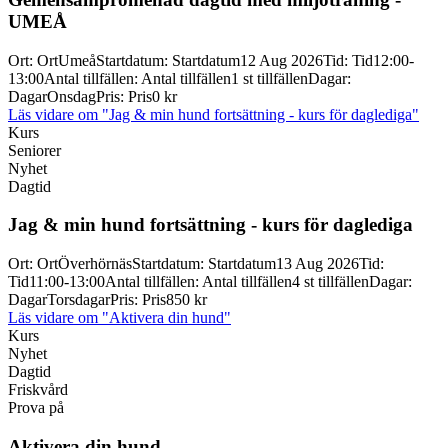
UMEÅ
Ort
:
Ort
Umeå
Startdatum
:
Startdatum
12 Aug 2026
Tid
:
Tid
12:00-
13:00
Antal tillfällen
:
Antal tillfällen
1 st tillfällen
Dagar
:
Dagar
Onsdag
Pris
:
Pris
0 kr
Läs vidare
om "Jag & min hund fortsättning - kurs för daglediga"
Kurs
Seniorer
Nyhet
Dagtid
Jag & min hund fortsättning -
kurs för daglediga
Ort
:
Ort
Överhörnäs
Startdatum
:
Startdatum
13 Aug 2026
Tid
:
Tid
11:00-13:00
Antal tillfällen
:
Antal tillfällen
4 st tillfällen
Dagar
:
Dagar
Torsdagar
Pris
:
Pris
850 kr
Läs vidare
om "Aktivera din hund"
Kurs
Nyhet
Dagtid
Friskvård
Prova på
Aktivera din hund