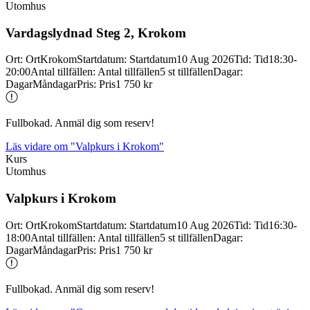
Utomhus
Vardagslydnad Steg 2, Krokom
Ort
:
Ort
Krokom
Startdatum
:
Startdatum
10 Aug 2026
Tid
:
Tid
18:30-
20:00
Antal tillfällen
:
Antal tillfällen
5 st tillfällen
Dagar
:
Dagar
Måndagar
Pris
:
Pris
1 750 kr
Fullbokad. Anmäl dig som reserv!
Läs vidare
om "Valpkurs i Krokom"
Kurs
Utomhus
Valpkurs i Krokom
Ort
:
Ort
Krokom
Startdatum
:
Startdatum
10 Aug 2026
Tid
:
Tid
16:30-
18:00
Antal tillfällen
:
Antal tillfällen
5 st tillfällen
Dagar
:
Dagar
Måndagar
Pris
:
Pris
1 750 kr
Fullbokad. Anmäl dig som reserv!