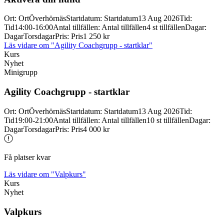
Ort
:
Ort
Överhörnäs
Startdatum
:
Startdatum
13 Aug 2026
Tid
:
Tid
14:00-16:00
Antal tillfällen
:
Antal tillfällen
4 st tillfällen
Dagar
:
Dagar
Torsdagar
Pris
:
Pris
1 250 kr
Läs vidare
om "Agility Coachgrupp - startklar"
Kurs
Nyhet
Minigrupp
Agility Coachgrupp -
startklar
Ort
:
Ort
Överhörnäs
Startdatum
:
Startdatum
13 Aug 2026
Tid
:
Tid
19:00-21:00
Antal tillfällen
:
Antal tillfällen
10 st tillfällen
Dagar
:
Dagar
Torsdagar
Pris
:
Pris
4 000 kr
Få platser kvar
Läs vidare
om "Valpkurs"
Kurs
Nyhet
Valpkurs