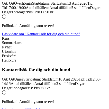
Ort
:
Ort
Överhörnäs
Startdatum
:
Startdatum
13 Aug 2026
Tid
:
Tid
17:00-19:00
Antal tillfällen
:
Antal tillfällen
5 st tillfällen
Dagar
:
Dagar
Torsdagar
Pris
:
Pris
1 650 kr
Fullbokad. Anmäl dig som reserv!
Läs vidare
om "Kantarellsök för dig och din hund"
Kurs
Sommarkurs
Nyhet
Utomhus
Friskvård
Helgkurs
Kantarellsök för dig och din hund
Ort
:
Ort
Umeå
Startdatum
:
Startdatum
16 Aug 2026
Tid
:
Tid
12:00-
14:15
Antal tillfällen
:
Antal tillfällen
3 st tillfällen
Dagar
:
Dagar
Söndagar
Pris
:
Pris
950 kr
Fullbokad. Anmäl dig som reserv!