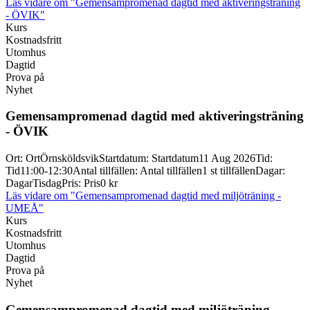
Läs vidare
om "Gemensampromenad dagtid med aktiveringsträning
- ÖVIK"
Kurs
Kostnadsfritt
Utomhus
Dagtid
Prova på
Nyhet
Gemensampromenad dagtid med aktiveringsträning
-
ÖVIK
Ort
:
Ort
Örnsköldsvik
Startdatum
:
Startdatum
11 Aug 2026
Tid
:
Tid
11:00-12:30
Antal tillfällen
:
Antal tillfällen
1 st tillfällen
Dagar
:
Dagar
Tisdag
Pris
:
Pris
0 kr
Läs vidare
om "Gemensampromenad dagtid med miljöträning -
UMEÅ"
Kurs
Kostnadsfritt
Utomhus
Dagtid
Prova på
Nyhet
Gemensampromenad dagtid med miljöträning -