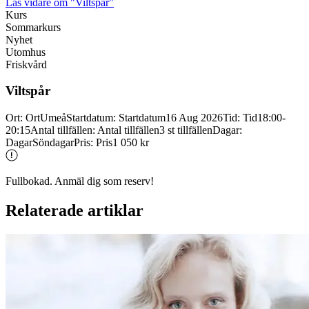
Läs vidare
om "Viltspår"
Kurs
Sommarkurs
Nyhet
Utomhus
Friskvård
Viltspår
Ort
:
Ort
Umeå
Startdatum
:
Startdatum
16 Aug 2026
Tid
:
Tid
18:00-
20:15
Antal tillfällen
:
Antal tillfällen
3 st tillfällen
Dagar
:
Dagar
Söndagar
Pris
:
Pris
1 050 kr
Fullbokad. Anmäl dig som reserv!
Relaterade artiklar