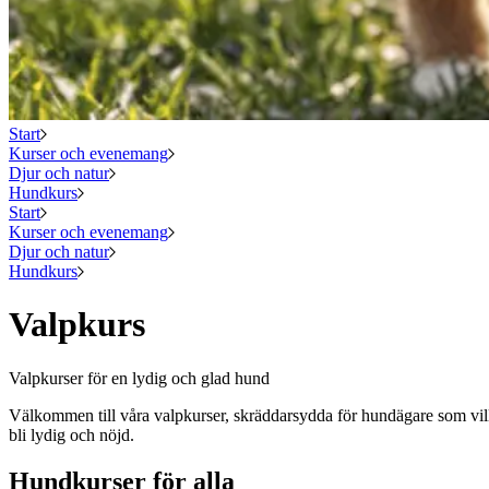
Start
Kurser och evenemang
Djur och natur
Hundkurs
Start
Kurser och evenemang
Djur och natur
Hundkurs
Valpkurs
Valpkurser för en lydig och glad hund
Välkommen till våra valpkurser, skräddarsydda för hundägare som vill 
bli lydig och nöjd.
Hundkurser för alla