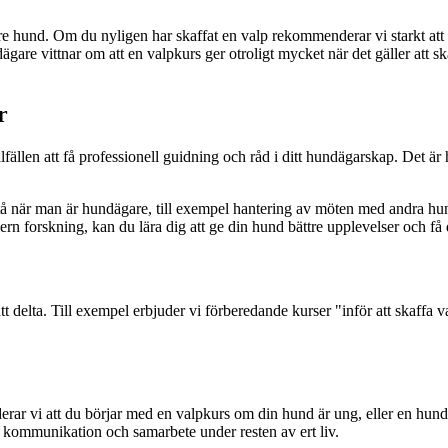
ldre hund. Om du nyligen har skaffat en valp rekommenderar vi starkt att
ägare vittnar om att en valpkurs ger otroligt mycket när det gäller at
r
lfällen att få professionell guidning och råd i ditt hundägarskap. Det är
å när man är hundägare, till exempel hantering av möten med andra hunda
n forskning, kan du lära dig att ge din hund bättre upplevelser och få 
att delta. Till exempel erbjuder vi förberedande kurser "inför att skaff
rar vi att du börjar med en valpkurs om din hund är ung, eller en hun
er kommunikation och samarbete under resten av ert liv.