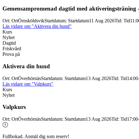
Gemensampromenad dagtid med aktiveringsträning 
Ort
:
Ort
Örnsköldsvik
Startdatum
:
Startdatum
11 Aug 2026
Tid
:
Tid
11:0
Läs vidare
om "Aktivera din hund"
Kurs
Nyhet
Dagtid
Friskvård
Prova på
Aktivera din hund
Ort
:
Ort
Överhörnäs
Startdatum
:
Startdatum
13 Aug 2026
Tid
:
Tid
14:00
Läs vidare
om "Valpkurs"
Kurs
Nyhet
Valpkurs
Ort
:
Ort
Överhörnäs
Startdatum
:
Startdatum
13 Aug 2026
Tid
:
Tid
17:00
Fullbokad. Anmäl dig som reserv!