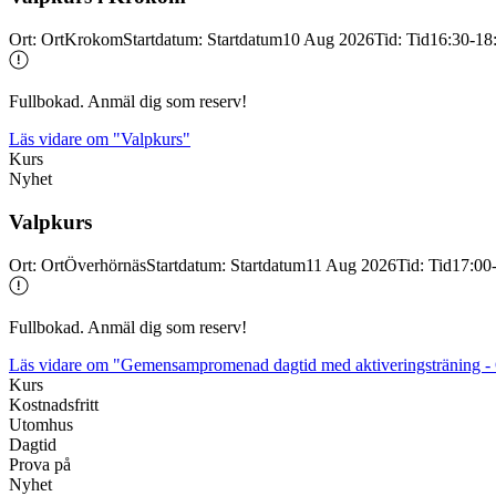
Ort
:
Ort
Krokom
Startdatum
:
Startdatum
10 Aug 2026
Tid
:
Tid
16:30-18
Fullbokad. Anmäl dig som reserv!
Läs vidare
om "Valpkurs"
Kurs
Nyhet
Valpkurs
Ort
:
Ort
Överhörnäs
Startdatum
:
Startdatum
11 Aug 2026
Tid
:
Tid
17:00
Fullbokad. Anmäl dig som reserv!
Läs vidare
om "Gemensampromenad dagtid med aktiveringsträning 
Kurs
Kostnadsfritt
Utomhus
Dagtid
Prova på
Nyhet