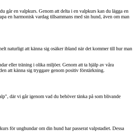
 du går en valpkurs. Genom att delta i en valpkurs kan du lägga en
t skapa en harmonisk vardag tillsammans med sin hund, även om man
 helt naturligt att känna sig osäker ibland när det kommer till hur man
r eller träning i olika miljöer. Genom att ta hjälp av våra
den att känna sig tryggare genom positiv förstärkning.
a valp", där vi går igenom vad du behöver tänka på som blivande
dkurs för unghundar om din hund har passerat valpstadiet. Dessa