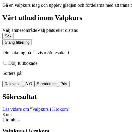
Gå en valpkurs idag och upplev glädjen och fördelarna med att träna 
Vårt utbud inom Valpkurs
Välj ämnesområde
Välj plats eller distans
Sök
Stäng filtrering
Din sökning
på
""
visar
56
resultat
i
Dölj fullbokade
Sortera på
:
Relevans
A-Ö
Startdatum
Pris
Sökresultat
Läs vidare
om "Valpkurs i Krokom"
Kurs
Utomhus
Valpkurs i Krokom