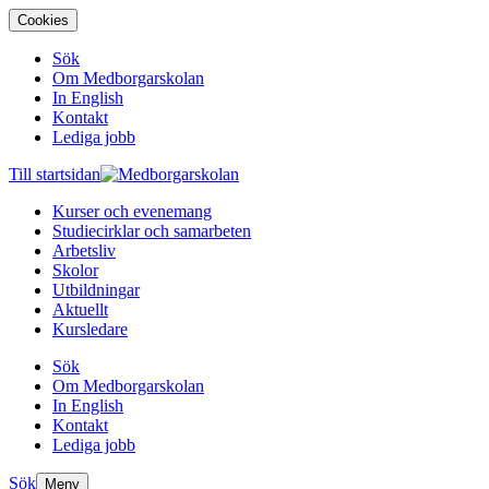
Cookies
Sök
Om Medborgarskolan
In English
Kontakt
Lediga jobb
Till startsidan
Kurser och evenemang
Studiecirklar och samarbeten
Arbetsliv
Skolor
Utbildningar
Aktuellt
Kursledare
Sök
Om Medborgarskolan
In English
Kontakt
Lediga jobb
Sök
Meny