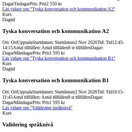
Dagar
Tisdagar
Pris
:
Pris
2 550 kr
Läs vidare
om "Tyska konversation och kommunikation A2"
Kurs
Dagtid
Tyska konversation och kommunikation A2
Ort
:
Ort
Uppsala
Startdatum
:
Startdatum
2 Nov 2026
Tid
:
Tid
12:45-
14:15
Antal tillfällen
:
Antal tillfällen
8 st tillfällen
Dagar
:
Dagar
Måndagar
Pris
:
Pris
1 595 kr
Läs vidare
om "Tyska konversation och kommunikation B1"
Kurs
Dagtid
Tyska konversation och kommunikation B1
Ort
:
Ort
Uppsala
Startdatum
:
Startdatum
2 Nov 2026
Tid
:
Tid
10:15-
11:45
Antal tillfällen
:
Antal tillfällen
8 st tillfällen
Dagar
:
Dagar
Måndagar
Pris
:
Pris
1 595 kr
Läs vidare
om "Validering språknivå"
Kurs
Validering språknivå