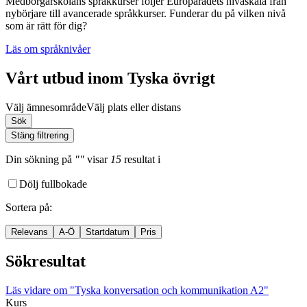
Medborgarskolans språkkurser följer Europarådets nivåskala från
nybörjare till avancerade språkkurser. Funderar du på vilken nivå
som är rätt för dig?
Läs om språknivåer
Vårt utbud inom Tyska övrigt
Välj ämnesområde
Välj plats eller distans
Sök
Stäng filtrering
Din sökning
på
""
visar
15
resultat
i
Dölj fullbokade
Sortera på
:
Relevans
A-Ö
Startdatum
Pris
Sökresultat
Läs vidare
om "Tyska konversation och kommunikation A2"
Kurs