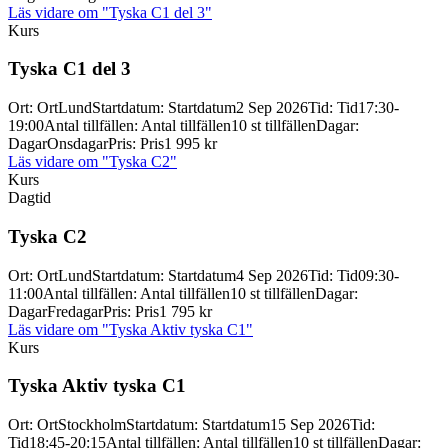
Läs vidare
om "Tyska C1 del 3"
Kurs
Tyska C1 del 3
Ort
:
Ort
Lund
Startdatum
:
Startdatum
2 Sep 2026
Tid
:
Tid
17:30-
19:00
Antal tillfällen
:
Antal tillfällen
10 st tillfällen
Dagar
:
Dagar
Onsdagar
Pris
:
Pris
1 995 kr
Läs vidare
om "Tyska C2"
Kurs
Dagtid
Tyska C2
Ort
:
Ort
Lund
Startdatum
:
Startdatum
4 Sep 2026
Tid
:
Tid
09:30-
11:00
Antal tillfällen
:
Antal tillfällen
10 st tillfällen
Dagar
:
Dagar
Fredagar
Pris
:
Pris
1 795 kr
Läs vidare
om "Tyska Aktiv tyska C1"
Kurs
Tyska Aktiv tyska C1
Ort
:
Ort
Stockholm
Startdatum
:
Startdatum
15 Sep 2026
Tid
:
Tid
18:45-20:15
Antal tillfällen
:
Antal tillfällen
10 st tillfällen
Dagar
: