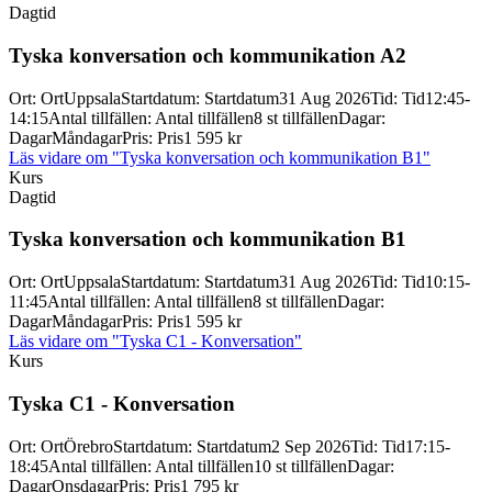
Dagtid
Tyska konversation och kommunikation A2
Ort
:
Ort
Uppsala
Startdatum
:
Startdatum
31 Aug 2026
Tid
:
Tid
12:45-
14:15
Antal tillfällen
:
Antal tillfällen
8 st tillfällen
Dagar
:
Dagar
Måndagar
Pris
:
Pris
1 595 kr
Läs vidare
om "Tyska konversation och kommunikation B1"
Kurs
Dagtid
Tyska konversation och kommunikation B1
Ort
:
Ort
Uppsala
Startdatum
:
Startdatum
31 Aug 2026
Tid
:
Tid
10:15-
11:45
Antal tillfällen
:
Antal tillfällen
8 st tillfällen
Dagar
:
Dagar
Måndagar
Pris
:
Pris
1 595 kr
Läs vidare
om "Tyska C1 - Konversation"
Kurs
Tyska C1 -
Konversation
Ort
:
Ort
Örebro
Startdatum
:
Startdatum
2 Sep 2026
Tid
:
Tid
17:15-
18:45
Antal tillfällen
:
Antal tillfällen
10 st tillfällen
Dagar
:
Dagar
Onsdagar
Pris
:
Pris
1 795 kr