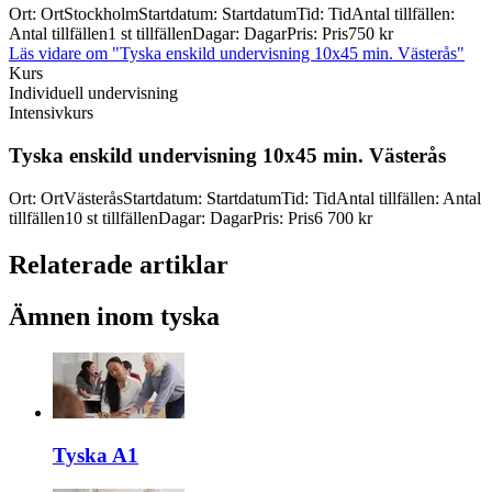
Ort
:
Ort
Stockholm
Startdatum
:
Startdatum
Tid
:
Tid
Antal tillfällen
:
Antal tillfällen
1 st tillfällen
Dagar
:
Dagar
Pris
:
Pris
750 kr
Läs vidare
om "Tyska enskild undervisning 10x45 min. Västerås"
Kurs
Individuell undervisning
Intensivkurs
Tyska enskild undervisning 10x45 min. Västerås
Ort
:
Ort
Västerås
Startdatum
:
Startdatum
Tid
:
Tid
Antal tillfällen
:
Antal
tillfällen
10 st tillfällen
Dagar
:
Dagar
Pris
:
Pris
6 700 kr
Relaterade artiklar
Ämnen inom tyska
Tyska A1