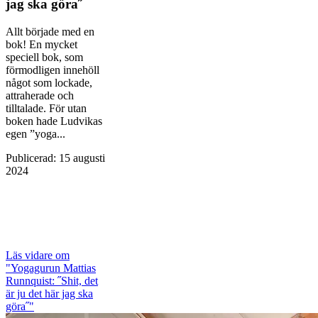
jag ska göra˝
Allt började med en
bok! En mycket
speciell bok, som
förmodligen innehöll
något som lockade,
attraherade och
tilltalade. För utan
boken hade Ludvikas
egen ”yoga...
Publicerad
:
15 augusti
2024
Läs vidare
om
"Yogagurun Mattias
Runnquist: ˝Shit, det
är ju det här jag ska
göra˝"