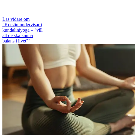
Läs vidare
om
"Kerstin undervisar i
kundaliniyoga – "vill
att de ska känna
balans i livet""