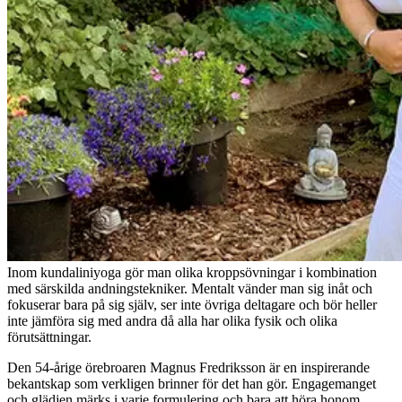
Inom kundaliniyoga gör man olika kroppsövningar i kombination
med särskilda andningstekniker. Mentalt vänder man sig inåt och
fokuserar bara på sig själv, ser inte övriga deltagare och bör heller
inte jämföra sig med andra då alla har olika fysik och olika
förutsättningar.
Den 54-årige örebroaren Magnus Fredriksson är en inspirerande
bekantskap som verkligen brinner för det han gör. Engagemanget
och glädjen märks i varje formulering och bara att höra honom