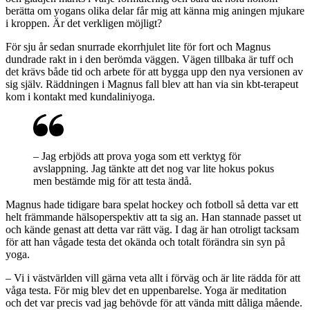
berätta om yogans olika delar får mig att känna mig aningen mjukare
i kroppen. Är det verkligen möjligt?
För sju år sedan snurrade ekorrhjulet lite för fort och Magnus
dundrade rakt in i den ­berömda väggen. Vägen tillbaka är tuff och
det krävs både tid och arbete för att bygga upp den nya ­versionen av
sig själv. Räddningen i Magnus fall blev att han via sin kbt-terapeut
kom i kontakt med kundaliniyoga.
– Jag erbjöds att prova yoga som ett verktyg för
avslappning. Jag tänkte att det nog var lite hokus pokus
men bestämde mig för att testa ändå.
Magnus hade tidigare bara spelat hockey och fotboll så detta var ett
helt främmande hälsoperspektiv att ta sig an. Han stannade passet ut
och kände genast att detta var rätt väg. I dag är han otroligt tacksam
för att han vågade testa det okända och totalt förändra sin syn på
yoga.
– Vi i västvärlden vill gärna veta allt i förväg och är lite rädda för att
våga ­testa. För mig blev det en uppenbarelse. Yoga är meditation
och det var precis vad jag behövde för att vända mitt dåliga ­mående.