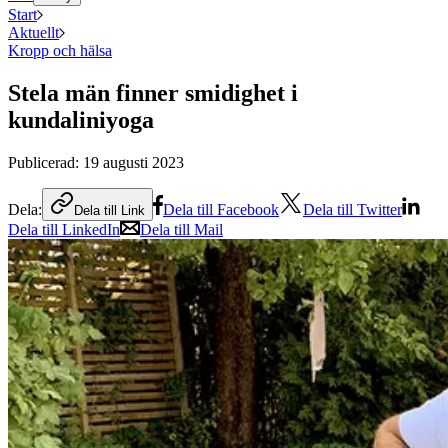
Start
Aktuellt
Kropp och hälsa
Stela män finner smidighet i
kundaliniyoga
Publicerad:
19 augusti 2023
Dela:
Dela till Facebook
Dela till Twitter
Dela till Link
Dela till LinkedIn
Dela till Mail