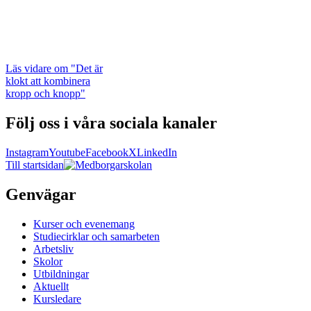
Läs vidare
om "Det är
klokt att kombinera
kropp och knopp"
Följ oss i våra sociala kanaler
Instagram
Youtube
Facebook
X
LinkedIn
Till startsidan
Genvägar
Kurser och evenemang
Studiecirklar och samarbeten
Arbetsliv
Skolor
Utbildningar
Aktuellt
Kursledare