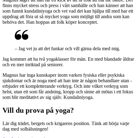
finns mycket stress och press i vårt samhälle och han känner att han
som funnit kundaliniyoga och vet vad det kan hjälpa till med har ett
uppdrag att föra ut så mycket yoga som möjligt till andra som kan
behöva det. Han hoppas att folk köper konceptet.
– Jag vet ju att det funkar och vill gärna dela med mig.
Jag kommer att ha två yogaklasser för män. En med blandade åldrar
och en mer ­inriktad på seniorer.
Magnus har inga kunskaper inom varken ­fysiska eller psykiska
sjukdomar och är noga med att han inte är någon behandlare utan ­
erbjuder ett kompletterande verktyg. Och inte vilket verktyg som
helst, utan ett som får andning, kropp och sinne att mötas i ett fokus
som blir meditativt av sig själv. Kundaliniyoga.
Vill du prova på yoga?
Lär dig trädet, bergets och krigarens position. Tänk att börja varje
dag med solhälsningen!