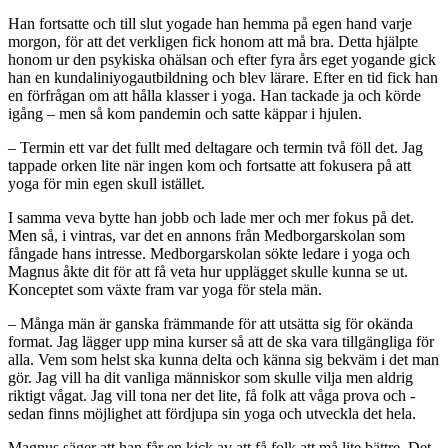
Han fortsatte och till slut yogade han hemma på egen hand varje
morgon, för att det verkligen fick honom att må bra. Detta hjälpte
honom ur den psykiska ohälsan och efter fyra års eget yogande gick
han en kundaliniyogautbildning och blev lärare. Efter en tid fick han
en förfrågan om att hålla klasser i yoga. Han tackade ja och körde
igång – men så kom pandemin och satte käppar i hjulen.
– Termin ett var det fullt med deltagare och termin två föll det. Jag
tappade orken lite när ingen kom och fortsatte att fokusera på att
yoga för min egen skull istället.
I samma veva bytte han jobb och lade mer och mer fokus på det.
Men så, i vintras, var det en annons från Medborgarskolan som
fångade hans intresse. Medborgarskolan sökte ledare i yoga och
Magnus åkte dit för att få veta hur upplägget skulle kunna se ut.
Konceptet som växte fram var yoga för stela män.
– Många män är ganska främmande för att utsätta sig för okända
format. Jag lägger upp mina kurser så att de ska vara tillgängliga för
alla. Vem som helst ska kunna delta och känna sig bekväm i det man
gör. Jag vill ha dit vanliga människor som skulle vilja men aldrig
riktigt vågat. Jag vill tona ner det lite, få folk att våga prova och ­
sedan finns möjlighet att fördjupa sin yoga och ­utveckla det hela.
Magnus säger att han får en kick av att få folk att må lite bättre. Det