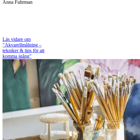
Anna Fuhrman
Läs vidare
om
"Akvarellmålning –
tekniker & tips för att
komma igång"