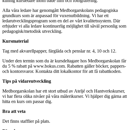
kunnig kursledare inom både film och fotografering.
Alla våra ledare har genomgått Medborgarskolans pedagogiska
grundkurs som är anpassad för vuxenutbildning. Vi har ett
ledarutvecklingsprogram som en del av vårt kvalitetssystem. Där
erbjuder vi alla ledare kontinuerlig möjlighet till såväl personlig som
pedagogisk/metodisk utveckling.
Kursmaterial
Tag med akvarellpapper, färglåda och penslar nr. 4, 10 och 12.
Under den termin som du är kursdeltagare hos Medborgarskolan får
du 5 % rabatt på www.bokus.com. Rabatten gäller böcker, pappers-
och kontorsvaror. Kontakta ditt lokalkontor för att få rabattkoden.
Tips på vidareutveckling
Medborgarskolan har ett stort utbud av Ateljé och Hantverkskurser,
vi har flera olika nivåer på våra målerikurser. Vi hjälper dig gärna att
hitta en kurs om passar dig.
Bra att veta
Det finns stafflier på plats.