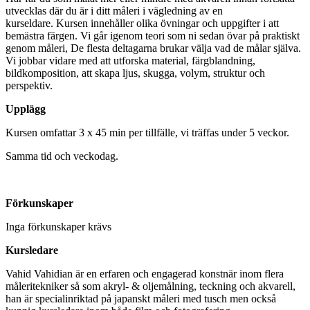
utvecklas där du är i ditt måleri i vägledning av en
kurseldare. Kursen innehåller olika övningar och uppgifter i att
bemästra färgen. Vi går igenom teori som ni sedan övar på praktiskt
genom måleri, De flesta deltagarna brukar välja vad de målar själva.
Vi jobbar vidare med att utforska material, färgblandning,
bildkomposition, att skapa ljus, skugga, volym, struktur och
perspektiv.
Upplägg
Kursen omfattar 3 x 45 min per tillfälle, vi träffas under 5 veckor.
Samma tid och veckodag.
Förkunskaper
Inga förkunskaper krävs
Kursledare
Vahid Vahidian är en erfaren och engagerad konstnär inom flera
måleritekniker så som akryl- & oljemålning, teckning och akvarell,
han är specialinriktad på japanskt måleri med tusch men också