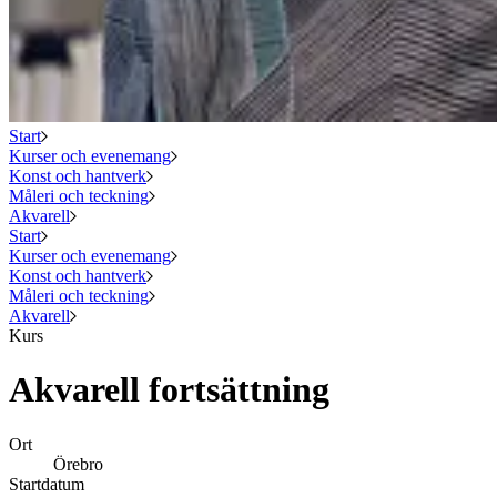
Start
Kurser och evenemang
Konst och hantverk
Måleri och teckning
Akvarell
Start
Kurser och evenemang
Konst och hantverk
Måleri och teckning
Akvarell
Kurs
Akvarell fortsättning
Ort
Örebro
Startdatum