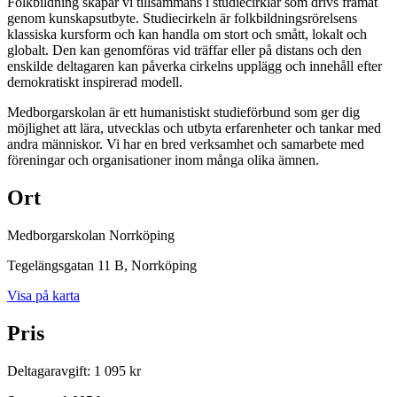
Folkbildning skapar vi tillsammans i studiecirklar som drivs framåt
genom kunskapsutbyte. Studiecirkeln är folkbildningsrörelsens
klassiska kursform och kan handla om stort och smått, lokalt och
globalt. Den kan genomföras vid träffar eller på distans och den
enskilde deltagaren kan påverka cirkelns upplägg och innehåll efter
demokratiskt inspirerad modell.
Medborgarskolan är ett humanistiskt studieförbund som ger dig
möjlighet att lära, utvecklas och utbyta erfarenheter och tankar med
andra människor. Vi har en bred verksamhet och samarbete med
föreningar och organisationer inom många olika ämnen.
Ort
Medborgarskolan Norrköping
Tegelängsgatan 11 B
, Norrköping
Visa på karta
Pris
Deltagaravgift
:
1 095 kr