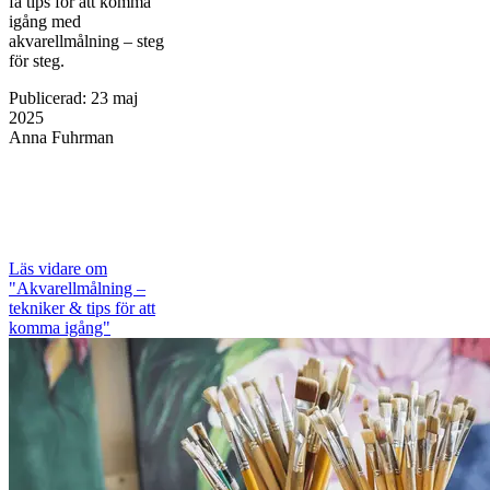
få tips för att komma
igång med
akvarellmålning – steg
för steg.
Publicerad
:
23 maj
2025
Anna Fuhrman
Läs vidare
om
"Akvarellmålning –
tekniker & tips för att
komma igång"