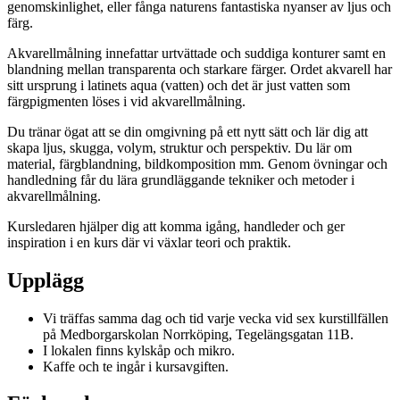
genomskinlighet, eller fånga naturens fantastiska nyanser av ljus och
färg.
Akvarellmålning innefattar urtvättade och suddiga konturer samt en
blandning mellan transparenta och starkare färger. Ordet akvarell har
sitt ursprung i latinets aqua (vatten) och det är just vatten som
färgpigmenten löses i vid akvarellmålning.
Du tränar ögat att se din omgivning på ett nytt sätt och lär dig att
skapa ljus, skugga, volym, struktur och perspektiv. Du lär om
material, färgblandning, bildkomposition mm. Genom övningar och
handledning får du lära grundläggande tekniker och metoder i
akvarellmålning.
Kursledaren hjälper dig att komma igång, handleder och ger
inspiration i en kurs där vi växlar teori och praktik.
Upplägg
Vi träffas samma dag och tid varje vecka vid sex kurstillfällen
på Medborgarskolan Norrköping, Tegelängsgatan 11B.
I lokalen finns kylskåp och mikro.
Kaffe och te ingår i kursavgiften.