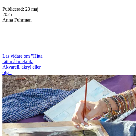
Publicerad
:
23 maj
2025
Anna Fuhrman
Läs vidare
om "Hitta
rätt målarteknik:
Akvarell, akryl eller
olja"