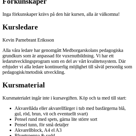
Förkunskaper
Inga förkunskaper krävs på den här kursen, alla är välkomna!
Kursledare
Kevin Parnebrant Eriksson
Alla våra ledare har genomgått Medborgarskolans pedagogiska
grundkurs som är anpassad för vuxenutbildning. Vi har ett
ledarutvecklingsprogram som en del av vårt kvalitetssystem. Där
erbjuder vi alla ledare kontinuerlig möjlighet till såväl personlig som
pedagogisk/metodisk utveckling.
Kursmaterial
Kursmaterialet ingår inte i kursavgiften. Köp och ta med till start:
Akvarellåda eller akvarellfärger i tub med basfärgerna blå,
gul, röd, brun, vit och eventuellt svart)
Pensel rund med spets, gärna lite större sort
Pensel tunn, för små detaljer
Akvarellblock, A4 el A3
Blyertspenna & sudd