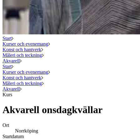
Start
Kurser och evenemang
Konst och hantverk
Måleri och teckning
Akvarell
Start
Kurser och evenemang
Konst och hantverk
Måleri och teckning
Akvarell
Kurs
Akvarell onsdagkvällar
Ort
Norrköping
Startdatum