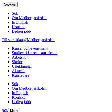
Cookies
Sök
Om Medborgarskolan
In English
Kontakt
Lediga jobb
Till startsidan
Kurser och evenemang
Studiecirklar och samarbeten
Arbetsliv
Skolor
Utbildningar
Aktuellt
Kursledare
Sök
Om Medborgarskolan
In English
Kontakt
Lediga jobb
Sök
Meny