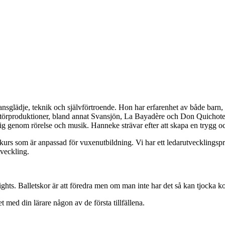
dansglädje, teknik och självförtroende. Hon har erfarenhet av både ba
törproduktioner, bland annat Svansjön, La Bayadère och Don Quichote. 
sig genom rörelse och musik. Hanneke strävar efter att skapa en trygg oc
s som är anpassad för vuxenutbildning. Vi har ett ledarutvecklingsprog
tveckling.
ights. Balletskor är att föredra men om man inte har det så kan tjocka k
med din lärare någon av de första tillfällena.