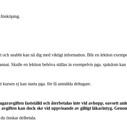
 Jönköping.
tt och snabbt kan nå dig med viktigt information. Blir en lektion exempel
nat. Skulle en lektion behöva ställas in exempelvis pga. sjukdom kan d
tt kursen ej kan starta pga. för få anmälda deltagare.
aravgiften fastställd och återbetalas inte vid avhopp, oavsett anle
v avgiften kan dock ske vid uppvisande av giltigt läkarintyg. Genom
 du önskar delbetala.