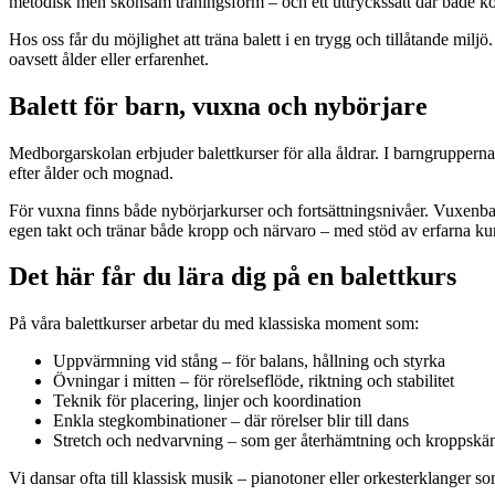
metodisk men skonsam träningsform – och ett uttryckssätt där både kon
Hos oss får du möjlighet att träna balett i en trygg och tillåtande milj
oavsett ålder eller erfarenhet.
Balett för barn, vuxna och nybörjare
Medborgarskolan erbjuder balettkurser för alla åldrar. I barngruppern
efter ålder och mognad.
För vuxna finns både nybörjarkurser och fortsättningsnivåer. Vuxenbalet
egen takt och tränar både kropp och närvaro – med stöd av erfarna kurs
Det här får du lära dig på en balettkurs
På våra balettkurser arbetar du med klassiska moment som:
Uppvärmning vid stång – för balans, hållning och styrka
Övningar i mitten – för rörelseflöde, riktning och stabilitet
Teknik för placering, linjer och koordination
Enkla stegkombinationer – där rörelser blir till dans
Stretch och nedvarvning – som ger återhämtning och kroppsk
Vi dansar ofta till klassisk musik – pianotoner eller orkesterklanger som