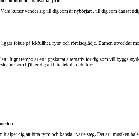
centration och känsla får plats.
ö. Våra kurser vänder sig till dig som är nybörjare, till dig som dansat t
a ligger fokus på lekfullhet, rytm och rörelseglädje. Barnen utvecklar
t i lugnt tempo är ett uppskattat alternativ för dig som vill bygga styr
ledare som hjälper dig att hitta teknik och flow.
ännedom
 hjälper dig att hitta rytm och känsla i varje steg. Det är i musiken balett