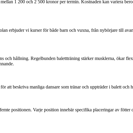
tast mellan 1 200 och 2 500 kronor per termin. Kostnaden kan variera be
olan erbjuder vi kurser för både barn och vuxna, från nybörjare till ava
lans och hållning. Regelbunden balettträning stärker musklerna, ökar fle
innande.
ör att beskriva manliga dansare som tränar och uppträder i balett och har
h femte positionen. Varje position innebär specifika placeringar av fötte