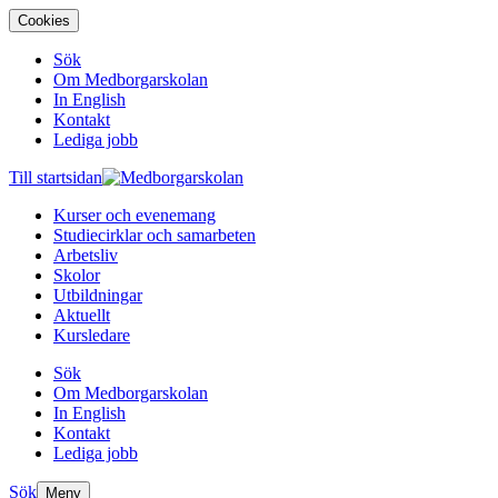
Cookies
Sök
Om Medborgarskolan
In English
Kontakt
Lediga jobb
Till startsidan
Kurser och evenemang
Studiecirklar och samarbeten
Arbetsliv
Skolor
Utbildningar
Aktuellt
Kursledare
Sök
Om Medborgarskolan
In English
Kontakt
Lediga jobb
Sök
Meny