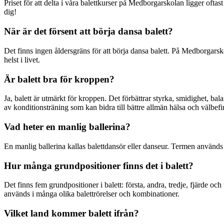
Priset för att delta i våra balettkurser på Medborgarskolan ligger of
dig!
När är det försent att börja dansa balett?
Det finns ingen åldersgräns för att börja dansa balett. På Medborgarsk
helst i livet.
Är balett bra för kroppen?
Ja, balett är utmärkt för kroppen. Det förbättrar styrka, smidighet, ba
av konditionsträning som kan bidra till bättre allmän hälsa och välbef
Vad heter en manlig ballerina?
En manlig ballerina kallas balettdansör eller danseur. Termen används f
Hur många grundpositioner finns det i balett?
Det finns fem grundpositioner i balett: första, andra, tredje, fjärde oc
används i många olika balettrörelser och kombinationer.
Vilket land kommer balett ifrån?