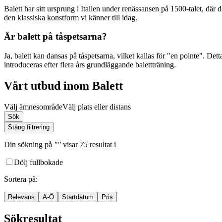
Balett har sitt ursprung i Italien under renässansen på 1500-talet, dä
den klassiska konstform vi känner till idag.
Är balett på tåspetsarna?
Ja, balett kan dansas på tåspetsarna, vilket kallas för "en pointe". Det
introduceras efter flera års grundläggande balettträning.
Vårt utbud inom Balett
Välj ämnesområde
Välj plats eller distans
Sök
Stäng filtrering
Din sökning
på
""
visar
75
resultat
i
Dölj fullbokade
Sortera på
:
Relevans
A-Ö
Startdatum
Pris
Sökresultat