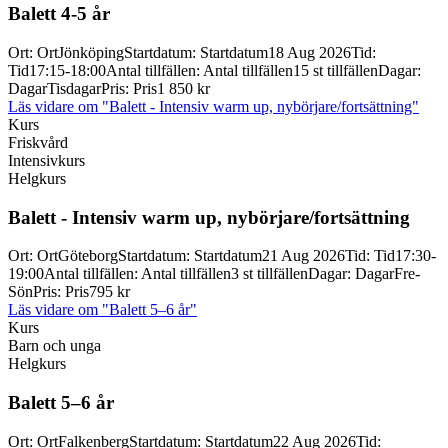
Balett 4-
5 år
Ort
:
Ort
Jönköping
Startdatum
:
Startdatum
18 Aug 2026
Tid
:
Tid
17:15-18:00
Antal tillfällen
:
Antal tillfällen
15 st tillfällen
Dagar
:
Dagar
Tisdagar
Pris
:
Pris
1 850 kr
Läs vidare
om "Balett - Intensiv warm up, nybörjare/fortsättning"
Kurs
Friskvård
Intensivkurs
Helgkurs
Balett -
Intensiv warm up, nybörjare/
fortsättning
Ort
:
Ort
Göteborg
Startdatum
:
Startdatum
21 Aug 2026
Tid
:
Tid
17:30-
19:00
Antal tillfällen
:
Antal tillfällen
3 st tillfällen
Dagar
:
Dagar
Fre-
Sön
Pris
:
Pris
795 kr
Läs vidare
om "Balett 5–6 år"
Kurs
Barn och unga
Helgkurs
Balett 5–6 år
Ort
:
Ort
Falkenberg
Startdatum
:
Startdatum
22 Aug 2026
Tid
: