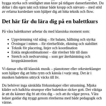
bygga styrka och smidighet utan krav på tidigare danserfarenhet. Du
deltar i din egen takt och tränar både kropp och närvaro – med stöd
av erfarna kursledare som hjälper dig att hitta teknik och flow.
Det här får du lära dig på en balettkurs
På våra balettkurser arbetar du med klassiska moment som:
Uppvärmning vid stång – för balans, hållning och styrka
Övningar i mitten – för rörelseflöde, riktning och stabilitet
Teknik för placering, linjer och koordination
Enkla stegkombinationer – där rörelser blir till dans
Stretch och nedvarvning – som ger återhämtning och
kroppskännedom
Vi dansar ofta till klassisk musik – pianotoner eller orkesterklanger
som hjälper dig att hitta rytm och känsla i varje steg. Det är i
musiken balettens uttryck väcks till liv.
Du behöver inga särskilda förkunskaper eller utrustning. Mjuka
kläder och halkfria strumpor eller balettskor räcker gott. Det viktiga
är att du känner dig fri att röra dig – och att du vågar prova. Våra
ledare guidar dig tryggt genom rörelserna med både pedagogik och
värme.