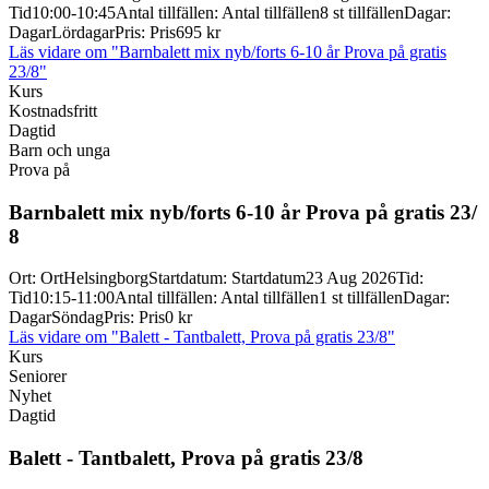
Tid
10:00-10:45
Antal tillfällen
:
Antal tillfällen
8 st tillfällen
Dagar
:
Dagar
Lördagar
Pris
:
Pris
695 kr
Läs vidare
om "Barnbalett mix nyb/forts 6-10 år Prova på gratis
23/8"
Kurs
Kostnadsfritt
Dagtid
Barn och unga
Prova på
Barnbalett mix nyb/
forts 6-
10 år Prova på gratis 23/
8
Ort
:
Ort
Helsingborg
Startdatum
:
Startdatum
23 Aug 2026
Tid
:
Tid
10:15-11:00
Antal tillfällen
:
Antal tillfällen
1 st tillfällen
Dagar
:
Dagar
Söndag
Pris
:
Pris
0 kr
Läs vidare
om "Balett - Tantbalett, Prova på gratis 23/8"
Kurs
Seniorer
Nyhet
Dagtid
Balett -
Tantbalett, Prova på gratis 23/
8