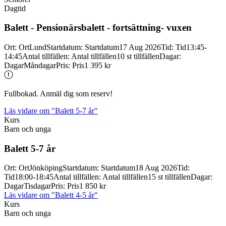
Dagtid
Balett -
Pensionärsbalett -
fortsättning-
vuxen
Ort
:
Ort
Lund
Startdatum
:
Startdatum
17 Aug 2026
Tid
:
Tid
13:45-
14:45
Antal tillfällen
:
Antal tillfällen
10 st tillfällen
Dagar
:
Dagar
Måndagar
Pris
:
Pris
1 395 kr
Fullbokad. Anmäl dig som reserv!
Läs vidare
om "Balett 5-7 år"
Kurs
Barn och unga
Balett 5-
7 år
Ort
:
Ort
Jönköping
Startdatum
:
Startdatum
18 Aug 2026
Tid
:
Tid
18:00-18:45
Antal tillfällen
:
Antal tillfällen
15 st tillfällen
Dagar
:
Dagar
Tisdagar
Pris
:
Pris
1 850 kr
Läs vidare
om "Balett 4-5 år"
Kurs
Barn och unga