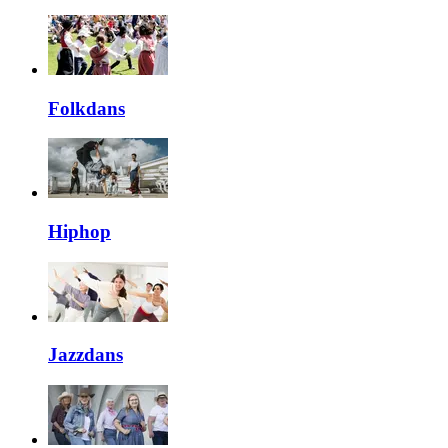
Folkdans
Hiphop
Jazzdans