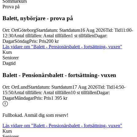
Sommarkurs
Prova på
Balett, nybörjare -
prova på
Ort
:
Ort
Göteborg
Startdatum
:
Startdatum
16 Aug 2026
Tid
:
Tid
11:00-
12:30
Antal tillfällen
:
Antal tillfällen
1 st tillfällen
Dagar
:
Dagar
Söndag
Pris
:
Pris
200 kr
Läs vidare
om "Balett - Pensionärsbalett - fortsättning- vuxen"
Kurs
Seniorer
Dagtid
Balett -
Pensionärsbalett -
fortsättning-
vuxen
Ort
:
Ort
Lund
Startdatum
:
Startdatum
17 Aug 2026
Tid
:
Tid
14:50-
15:50
Antal tillfällen
:
Antal tillfällen
10 st tillfällen
Dagar
:
Dagar
Måndagar
Pris
:
Pris
1 395 kr
Fullbokad. Anmäl dig som reserv!
Läs vidare
om "Balett - Pensionärsbalett - fortsättning- vuxen"
Kurs
Seniorer