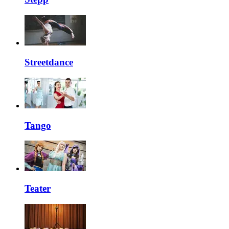
Streetdance
Tango
Teater