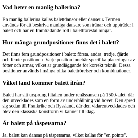
Vad heter en manlig ballerina?
En manlig ballerina kallas balettdansör eller danseur. Termen
används för att beskriva manliga dansare som tränar och uppträder i
balett och har en framträdande roll i balettföreställningar.
Hur många grundpositioner finns det i balett?
Det finns fem grundpositioner i balett: första, andra, tredje, fjärde
och femte positionen. Varje position innebär specifika placeringar av
fötter och armar, vilket är grundläggande för korrekt teknik. Dessa
positioner används i många olika balettrörelser och kombinationer.
Vilket land kommer balett ifrån?
Balett har sitt ursprung i Italien under renässansen på 1500-talet, där
den utvecklades som en form av underhållning vid hovet. Den spred
sig sedan till Frankrike och Ryssland, där den vidareutvecklades och
blev den klassiska konstform vi känner till idag.
Är balett på tåspetsarna?
Ja, balett kan dansas på tåspetsarna, vilket kallas för "en pointe".