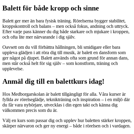
Balett för både kropp och sinne
Balett ger mer än bara fysisk träning. Rörelserna bygger stabilitet,
kroppskontroll och balans – men också fokus, andning och uttryck.
Efter varje pass känner du dig både starkare och mjukare i kroppen,
och ofta lite mer närvarande i dig själv.
Oavsett om du vill förbättra hållningen, bli smidigare eller bara
uppleva glädjen i att röra dig till musik, är balett en dansform som
ger något på djupet. Balett används ofta som grund för annan dans,
men står också helt för sig själv – som konstform, träning och
upplevelse.
Anmäl dig till en balettkurs idag!
Hos Medborgarskolan är balett tillgängligt för alla. Våra kurser är
fyllda av rörelseglädje, teknikträning och inspiration – i en miljö där
du får vara nybörjare, utvecklas i din egen takt och känna dig
välkommen precis som du är.
Välj en kurs som passar dig och upplev hur baletten stärker kroppen,
skärper närvaron och ger ny energi – både i rörelsen och i vardagen.