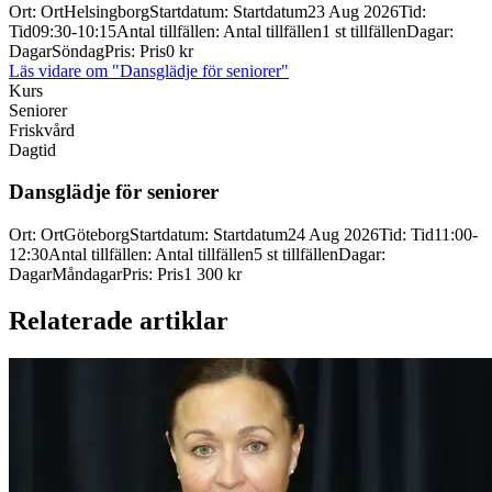
Ort
:
Ort
Helsingborg
Startdatum
:
Startdatum
23 Aug 2026
Tid
:
Tid
09:30-10:15
Antal tillfällen
:
Antal tillfällen
1 st tillfällen
Dagar
:
Dagar
Söndag
Pris
:
Pris
0 kr
Läs vidare
om "Dansglädje för seniorer"
Kurs
Seniorer
Friskvård
Dagtid
Dansglädje för seniorer
Ort
:
Ort
Göteborg
Startdatum
:
Startdatum
24 Aug 2026
Tid
:
Tid
11:00-
12:30
Antal tillfällen
:
Antal tillfällen
5 st tillfällen
Dagar
:
Dagar
Måndagar
Pris
:
Pris
1 300 kr
Relaterade artiklar