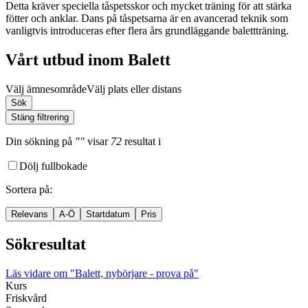
Detta kräver speciella tåspetsskor och mycket träning för att stärka
fötter och anklar. Dans på tåspetsarna är en avancerad teknik som
vanligtvis introduceras efter flera års grundläggande balettträning.
Vårt utbud inom Balett
Välj ämnesområde
Välj plats eller distans
Sök
Stäng filtrering
Din sökning
på
""
visar
72
resultat
i
Dölj fullbokade
Sortera på
:
Relevans
A-Ö
Startdatum
Pris
Sökresultat
Läs vidare
om "Balett, nybörjare - prova på"
Kurs
Friskvård