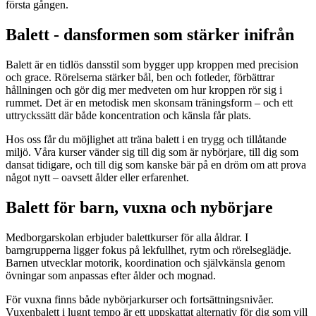
första gången.
Balett - dansformen som stärker inifrån
Balett är en tidlös dansstil som bygger upp kroppen med precision
och grace. Rörelserna stärker bål, ben och fotleder, förbättrar
hållningen och gör dig mer medveten om hur kroppen rör sig i
rummet. Det är en metodisk men skonsam träningsform – och ett
uttryckssätt där både koncentration och känsla får plats.
Hos oss får du möjlighet att träna balett i en trygg och tillåtande
miljö. Våra kurser vänder sig till dig som är nybörjare, till dig som
dansat tidigare, och till dig som kanske bär på en dröm om att prova
något nytt – oavsett ålder eller erfarenhet.
Balett för barn, vuxna och nybörjare
Medborgarskolan erbjuder balettkurser för alla åldrar. I
barngrupperna ligger fokus på lekfullhet, rytm och rörelseglädje.
Barnen utvecklar motorik, koordination och självkänsla genom
övningar som anpassas efter ålder och mognad.
För vuxna finns både nybörjarkurser och fortsättningsnivåer.
Vuxenbalett i lugnt tempo är ett uppskattat alternativ för dig som vill