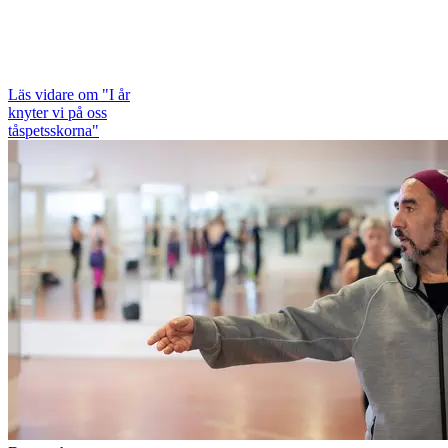
Läs vidare
om "I år
knyter vi på oss
tåspetsskorna"