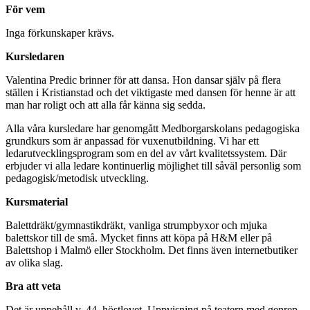
För vem
Inga förkunskaper krävs.
Kursledaren
Valentina Predic brinner för att dansa. Hon dansar själv på flera
ställen i Kristianstad och det viktigaste med dansen för henne är att
man har roligt och att alla får känna sig sedda.
Alla våra kursledare har genomgått Medborgarskolans pedagogiska
grundkurs som är anpassad för vuxenutbildning. Vi har ett
ledarutvecklingsprogram som en del av vårt kvalitetssystem. Där
erbjuder vi alla ledare kontinuerlig möjlighet till såväl personlig som
pedagogisk/metodisk utveckling.
Kursmaterial
Balettdräkt/gymnastikdräkt, vanliga strumpbyxor och mjuka
balettskor till de små. Mycket finns att köpa på H&M eller på
Balettshop i Malmö eller Stockholm. Det finns även internetbutiker
av olika slag.
Bra att veta
Det är uppehåll v. 44, höstlovet. Uppvisning på teatern med genrep