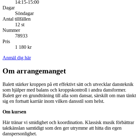
14:15-15:00
Dagar
Söndagar
Antal tillfällen
12 st
Nummer
78933
Pris
1 180 kr
Anmäl dig här
Om arrangemanget
Balett stärker kroppen på ett effektivt sätt och utvecklar dansteknik
som hjälper med balans och kroppskontroll i andra dansformer.
Balett ger en grundträning till alla som dansar, särskilt om man tänkt
sig en fortsatt karriär inom vilken dansstil som helst.
Om kursen
Här tränar vi smidighet och koordination. Klassisk musik förbättrar
taktkänslan samtidigt som den ger utrymme att hitta din egen
danspersonlighet.