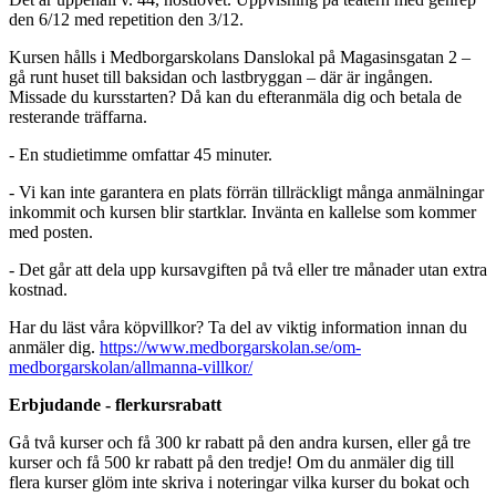
den 6/12 med repetition den 3/12.
Kursen hålls i Medborgarskolans Danslokal på Magasinsgatan 2 –
gå runt huset till baksidan och lastbryggan – där är ingången.
Missade du kursstarten? Då kan du efteranmäla dig och betala de
resterande träffarna.
- En studietimme omfattar 45 minuter.
- Vi kan inte garantera en plats förrän tillräckligt många anmälningar
inkommit och kursen blir startklar. Invänta en kallelse som kommer
med posten.
- Det går att dela upp kursavgiften på två eller tre månader utan extra
kostnad.
Har du läst våra köpvillkor? Ta del av viktig information innan du
anmäler dig.
https://www.medborgarskolan.se/om-
medborgarskolan/allmanna-villkor/
Erbjudande - flerkursrabatt
Gå två kurser och få 300 kr rabatt på den andra kursen, eller gå tre
kurser och få 500 kr rabatt på den tredje! Om du anmäler dig till
flera kurser glöm inte skriva i noteringar vilka kurser du bokat och