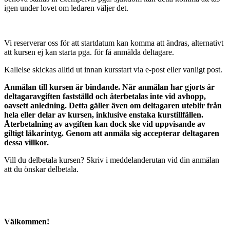
igen under lovet om ledaren väljer det.
Vi reserverar oss för att startdatum kan komma att ändras, alternativt
att kursen ej kan starta pga. för få anmälda deltagare.
Kallelse skickas alltid ut innan kursstart via e-post eller vanligt post.
Anmälan till kursen är bindande. När anmälan har gjorts är
deltagaravgiften fastställd och återbetalas inte vid avhopp,
oavsett anledning. Detta gäller även om deltagaren uteblir från
hela eller delar av kursen, inklusive enstaka kurstillfällen.
Återbetalning av avgiften kan dock ske vid uppvisande av
giltigt läkarintyg. Genom att anmäla sig accepterar deltagaren
dessa villkor.
Vill du delbetala kursen? Skriv i meddelanderutan vid din anmälan
att du önskar delbetala.
Välkommen!