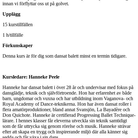
innan vi förflyttar oss ut på golvet.
Upplägg
15 kurstillfällen
1 h/tillfälle
Förkunskaper
Denna kurs är för dig som dansat balett minst en termin tidigare.
Kursledare: Hanneke Peele
Hanneke har dansat balett i över 28 år och undervisar med fokus på
dansglädje, teknik och självförtroende. Hon har erfarenhet av både
barn, ungdomar och vuxna och har utbildning inom Vaganova- och
Royal Academy of Dance-teknikerna. Hon har även dansat roller i
flera amatörproduktioner, bland annat Svansjön, La Bayadère och
Don Quichote. Hanneke är certifierad Progressing Ballet Technique-
lärare. I hennes klasser får eleverna utveckla sin teknik samtidigt
som de får uttrycka sig genom rörelse och musik. Hanneke strävar
efter att skapa en trygg och inspirerande miljö där alla känner sig
sedda och får växa i sin dans.