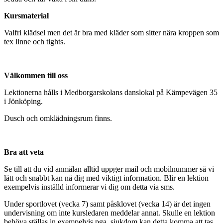
Kursmaterial
Valfri klädsel men det är bra med kläder som sitter nära kroppen som
tex linne och tights.
Välkommen till oss
Lektionerna hålls i Medborgarskolans danslokal på Kämpevägen 35
i Jönköping.
Dusch och omklädningsrum finns.
Bra att veta
Se till att du vid anmälan alltid uppger mail och mobilnummer så vi
lätt och snabbt kan nå dig med viktigt information. Blir en lektion
exempelvis inställd informerar vi dig om detta via sms.
Under sportlovet (vecka 7) samt påsklovet (vecka 14) är det ingen
undervisning om inte kursledaren meddelar annat. Skulle en lektion
behöva ställas in exempelvis pga. sjukdom kan detta komma att tas