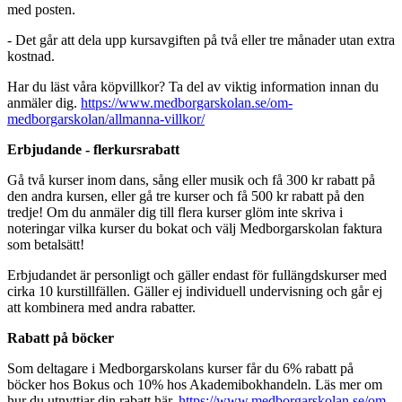
med posten.
- Det går att dela upp kursavgiften på två eller tre månader utan extra
kostnad.
Har du läst våra köpvillkor? Ta del av viktig information innan du
anmäler dig.
https://www.medborgarskolan.se/om-
medborgarskolan/allmanna-villkor/
Erbjudande - flerkursrabatt
Gå två kurser inom dans, sång eller musik och få 300 kr rabatt på
den andra kursen, eller gå tre kurser och få 500 kr rabatt på den
tredje! Om du anmäler dig till flera kurser glöm inte skriva i
noteringar vilka kurser du bokat och välj Medborgarskolan faktura
som betalsätt!
Erbjudandet är personligt och gäller endast för fullängdskurser med
cirka 10 kurstillfällen. Gäller ej individuell undervisning och går ej
att kombinera med andra rabatter.
Rabatt på böcker
Som deltagare i Medborgarskolans kurser får du 6% rabatt på
böcker hos Bokus och 10% hos Akademibokhandeln. Läs mer om
hur du utnyttjar din rabatt här.
https://www.medborgarskolan.se/om-