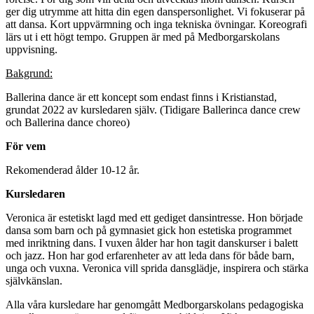
ger dig utrymme att hitta din egen danspersonlighet. Vi fokuserar på
att dansa. Kort uppvärmning och inga tekniska övningar. Koreografi
lärs ut i ett högt tempo. Gruppen är med på Medborgarskolans
uppvisning.
Bakgrund:
Ballerina dance är ett koncept som endast finns i Kristianstad,
grundat 2022 av kursledaren själv. (Tidigare Ballerinca dance crew
och Ballerina dance choreo)
För vem
Rekomenderad ålder 10-12 år.
Kursledaren
Veronica är estetiskt lagd med ett gediget dansintresse. Hon började
dansa som barn och på gymnasiet gick hon estetiska programmet
med inriktning dans. I vuxen ålder har hon tagit danskurser i balett
och jazz. Hon har god erfarenheter av att leda dans för både barn,
unga och vuxna. Veronica vill sprida dansglädje, inspirera och stärka
självkänslan.
Alla våra kursledare har genomgått Medborgarskolans pedagogiska