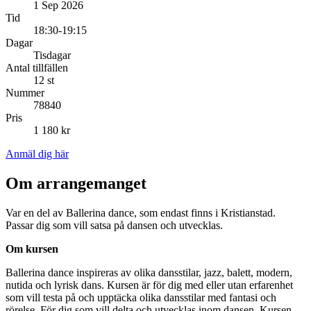
1 Sep 2026
Tid
18:30-19:15
Dagar
Tisdagar
Antal tillfällen
12 st
Nummer
78840
Pris
1 180 kr
Anmäl dig här
Om arrangemanget
Var en del av Ballerina dance, som endast finns i Kristianstad.
Passar dig som vill satsa på dansen och utvecklas.
Om kursen
Ballerina dance inspireras av olika dansstilar, jazz, balett, modern,
nutida och lyrisk dans. Kursen är för dig med eller utan erfarenhet
som vill testa på och upptäcka olika dansstilar med fantasi och
rörelse. För dig som vill delta och utvecklas inom dansen. Kursen