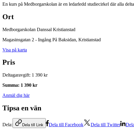
En kurs på Medborgarskolan är en ledarledd studiecirkel där alla delt
Ort
Medborgarskolan Danssal Kristianstad
Magasinsgatan 2 - Ingång På Baksidan
, Kristianstad
Visa på karta
Pris
Deltagaravgift
:
1 390 kr
Summa
:
1 390 kr
Anmäl dig här
Tipsa en vän
Dela:
Dela till Facebook
Dela till Twitter
Dela
Dela till Link