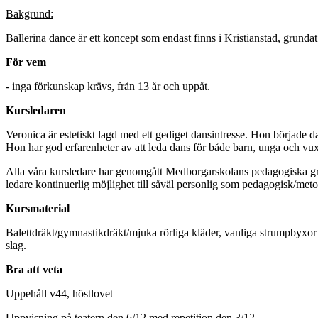
Bakgrund:
Ballerina dance är ett koncept som endast finns i Kristianstad, grunda
För vem
- inga förkunskap krävs, från 13 år och uppåt.
Kursledaren
Veronica är estetiskt lagd med ett gediget dansintresse. Hon började 
Hon har god erfarenheter av att leda dans för både barn, unga och vuxn
Alla våra kursledare har genomgått Medborgarskolans pedagogiska grun
ledare kontinuerlig möjlighet till såväl personlig som pedagogisk/meto
Kursmaterial
Balettdräkt/gymnastikdräkt/mjuka rörliga kläder, vanliga strumpbyxor
slag.
Bra att veta
Uppehåll v44, höstlovet
Uppvisning på teatern den 6/12 med repetition den 3/12.