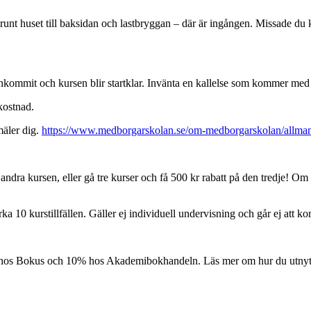
nt huset till baksidan och lastbryggan – där är ingången. Missade du k
 inkommit och kursen blir startklar. Invänta en kallelse som kommer med
 kostnad.
mäler dig.
https://www.medborgarskolan.se/om-medborgarskolan/allmann
ndra kursen, eller gå tre kurser och få 500 kr rabatt på den tredje! Om d
ka 10 kurstillfällen. Gäller ej individuell undervisning och går ej att k
 hos Bokus och 10% hos Akademibokhandeln. Läs mer om hur du utnyttj