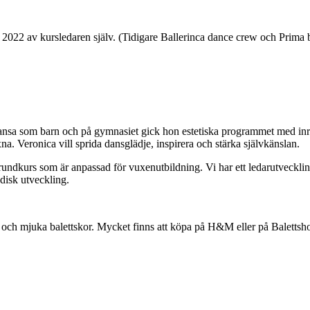
t 2022 av kursledaren själv. (Tidigare Ballerinca dance crew och Prima 
dansa som barn och på gymnasiet gick hon estetiska programmet med inrik
a. Veronica vill sprida dansglädje, inspirera och stärka självkänslan.
dkurs som är anpassad för vuxenutbildning. Vi har ett ledarutveckling
disk utveckling.
 och mjuka balettskor. Mycket finns att köpa på H&M eller på Balettsho