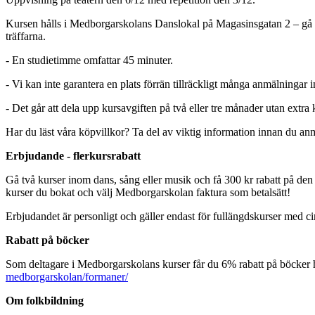
Kursen hålls i Medborgarskolans Danslokal på Magasinsgatan 2 – gå ru
träffarna.
- En studietimme omfattar 45 minuter.
- Vi kan inte garantera en plats förrän tillräckligt många anmälningar
- Det går att dela upp kursavgiften på två eller tre månader utan extra
Har du läst våra köpvillkor? Ta del av viktig information innan du an
Erbjudande - flerkursrabatt
Gå två kurser inom dans, sång eller musik och få 300 kr rabatt på den a
kurser du bokat och välj Medborgarskolan faktura som betalsätt!
Erbjudandet är personligt och gäller endast för fullängdskurser med cir
Rabatt på böcker
Som deltagare i Medborgarskolans kurser får du 6% rabatt på böcker
medborgarskolan/formaner/
Om folkbildning