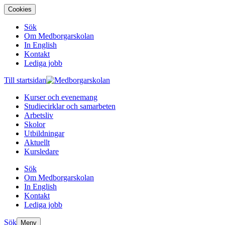
Cookies
Sök
Om Medborgarskolan
In English
Kontakt
Lediga jobb
Till startsidan
Kurser och evenemang
Studiecirklar och samarbeten
Arbetsliv
Skolor
Utbildningar
Aktuellt
Kursledare
Sök
Om Medborgarskolan
In English
Kontakt
Lediga jobb
Sök
Meny