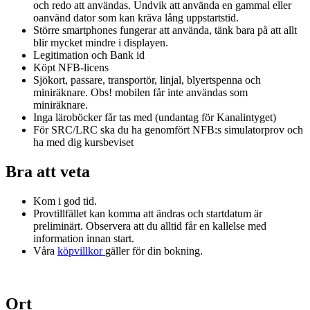
och redo att användas. Undvik att använda en gammal eller
oanvänd dator som kan kräva lång uppstartstid.
Större smartphones fungerar att använda, tänk bara på att allt
blir mycket mindre i displayen.
Legitimation och Bank id
Köpt NFB-licens
Sjökort, passare, transportör, linjal, blyertspenna och
miniräknare. Obs! mobilen får inte användas som
miniräknare.
Inga läroböcker får tas med (undantag för Kanalintyget)
För SRC/LRC ska du ha genomfört NFB:s simulatorprov och
ha med dig kursbeviset
Bra att veta
Kom i god tid.
Provtillfället kan komma att ändras och startdatum är
preliminärt. Observera att du alltid får en kallelse med
information innan start.
Våra
köpvillkor
gäller för din bokning.
Ort