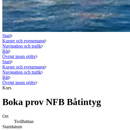
Start
Kurser och evenemang
Navigation och trafik
Båt
Övrigt inom sjöliv
Start
Kurser och evenemang
Navigation och trafik
Båt
Övrigt inom sjöliv
Kurs
Boka prov NFB Båtintyg
Ort
Trollhättan
Startdatum