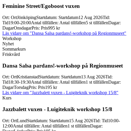
Feminine Street/
Egoboost vuxen
Ort
:
Ort
Jönköping
Startdatum
:
Startdatum
12 Aug 2026
Tid
:
Tid
19:00-20:00
Antal tillfällen
:
Antal tillfällen
5 st tillfällen
Dagar
:
Dagar
Onsdagar
Pris
:
Pris
995 kr
Läs vidare
om "Dansa Salsa pardans!-workshop på Regionmuseet"
Workshop
Nyhet
Sommarkurs
Friskvård
Dansa Salsa pardans!-
workshop på Regionmuseet
Ort
:
Ort
Kristianstad
Startdatum
:
Startdatum
13 Aug 2026
Tid
:
Tid
18:30-19:30
Antal tillfällen
:
Antal tillfällen
1 st tillfällen
Dagar
:
Dagar
Torsdag
Pris
:
Pris
195 kr
Läs vidare
om "Jazzbalett vuxen - Luigiteknik workshop 15/8"
Kurs
Jazzbalett vuxen -
Luigiteknik workshop 15/
8
Ort
:
Ort
Lund
Startdatum
:
Startdatum
15 Aug 2026
Tid
:
Tid
10:00-
12:00
Antal tillfällen
:
Antal tillfällen
1 st tillfällen
Dagar
: