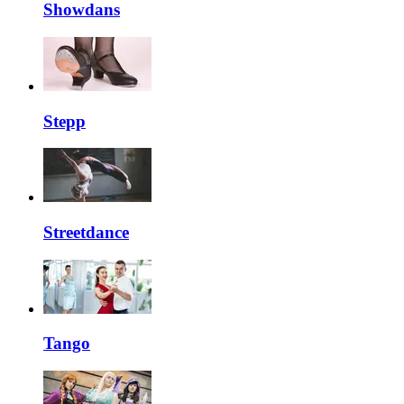
Showdans
Stepp
Streetdance
Tango