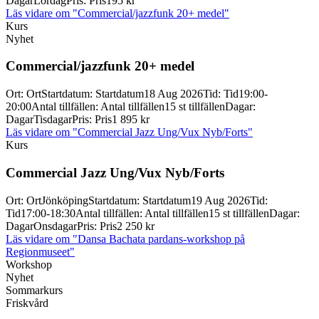
Dagar
Lördag
Pris
:
Pris
195 kr
Läs vidare
om "Commercial/jazzfunk 20+ medel"
Kurs
Nyhet
Commercial/
jazzfunk 20+ medel
Ort
:
Ort
Startdatum
:
Startdatum
18 Aug 2026
Tid
:
Tid
19:00-
20:00
Antal tillfällen
:
Antal tillfällen
15 st tillfällen
Dagar
:
Dagar
Tisdagar
Pris
:
Pris
1 895 kr
Läs vidare
om "Commercial Jazz Ung/Vux Nyb/Forts"
Kurs
Commercial Jazz Ung/
Vux Nyb/
Forts
Ort
:
Ort
Jönköping
Startdatum
:
Startdatum
19 Aug 2026
Tid
:
Tid
17:00-18:30
Antal tillfällen
:
Antal tillfällen
15 st tillfällen
Dagar
:
Dagar
Onsdagar
Pris
:
Pris
2 250 kr
Läs vidare
om "Dansa Bachata pardans-workshop på
Regionmuseet"
Workshop
Nyhet
Sommarkurs
Friskvård