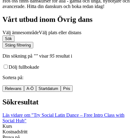
Hos oss finns danskurser för alla - gamla och unga, nybörjare och
avancerade. Hitta din danskurs och boka redan idag!
Vårt utbud inom Övrig dans
Välj ämnesområde
Välj plats eller distans
Sök
Stäng filtrering
Din sökning
på
""
visar
95
resultat
i
Dölj fullbokade
Sortera på
:
Relevans
A-Ö
Startdatum
Pris
Sökresultat
Läs vidare
om "Try Social Latin Dance – Free Intro Class with
Social Hub"
Kurs
Kostnadsfritt
Prova på