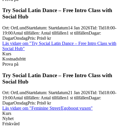
Try Social Latin Dance – Free Intro Class with
Social Hub
Ort
:
Ort
Lund
Startdatum
:
Startdatum
14 Jan 2026
Tid
:
Tid
18:00-
19:00
Antal tillfällen
:
Antal tillfällen
1 st tillfällen
Dagar
:
Dagar
Onsdag
Pris
:
Pris
0 kr
Läs vidare
om "Try Social Latin Dance – Free Intro Class with
Social Hub"
Kurs
Kostnadsfritt
Prova på
Try Social Latin Dance – Free Intro Class with
Social Hub
Ort
:
Ort
Lund
Startdatum
:
Startdatum
21 Jan 2026
Tid
:
Tid
18:00-
19:00
Antal tillfällen
:
Antal tillfällen
1 st tillfällen
Dagar
:
Dagar
Onsdag
Pris
:
Pris
0 kr
Läs vidare
om "Feminine Street/Egoboost vuxen"
Kurs
Nyhet
Friskvård