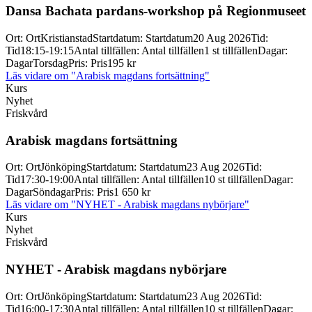
Dansa Bachata pardans-
workshop på Regionmuseet
Ort
:
Ort
Kristianstad
Startdatum
:
Startdatum
20 Aug 2026
Tid
:
Tid
18:15-19:15
Antal tillfällen
:
Antal tillfällen
1 st tillfällen
Dagar
:
Dagar
Torsdag
Pris
:
Pris
195 kr
Läs vidare
om "Arabisk magdans fortsättning"
Kurs
Nyhet
Friskvård
Arabisk magdans fortsättning
Ort
:
Ort
Jönköping
Startdatum
:
Startdatum
23 Aug 2026
Tid
:
Tid
17:30-19:00
Antal tillfällen
:
Antal tillfällen
10 st tillfällen
Dagar
:
Dagar
Söndagar
Pris
:
Pris
1 650 kr
Läs vidare
om "NYHET - Arabisk magdans nybörjare"
Kurs
Nyhet
Friskvård
NYHET -
Arabisk magdans nybörjare
Ort
:
Ort
Jönköping
Startdatum
:
Startdatum
23 Aug 2026
Tid
:
Tid
16:00-17:30
Antal tillfällen
:
Antal tillfällen
10 st tillfällen
Dagar
: