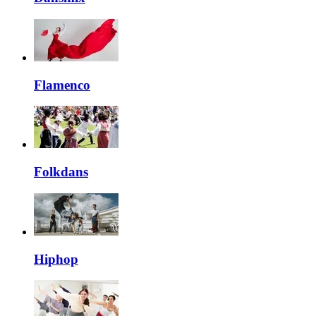
Flamenco
Folkdans
Hiphop