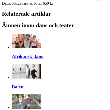
Dagar
Söndagar
Pris
:
Pris
1 650 kr
Relaterade artiklar
Ämnen inom dans och teater
Afrikansk dans
Balett