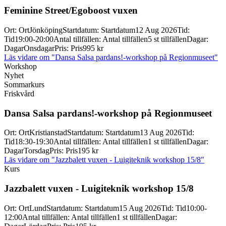
Feminine Street/
Egoboost vuxen
Ort
:
Ort
Jönköping
Startdatum
:
Startdatum
12 Aug 2026
Tid
:
Tid
19:00-20:00
Antal tillfällen
:
Antal tillfällen
5 st tillfällen
Dagar
:
Dagar
Onsdagar
Pris
:
Pris
995 kr
Läs vidare
om "Dansa Salsa pardans!-workshop på Regionmuseet"
Workshop
Nyhet
Sommarkurs
Friskvård
Dansa Salsa pardans!-
workshop på Regionmuseet
Ort
:
Ort
Kristianstad
Startdatum
:
Startdatum
13 Aug 2026
Tid
:
Tid
18:30-19:30
Antal tillfällen
:
Antal tillfällen
1 st tillfällen
Dagar
:
Dagar
Torsdag
Pris
:
Pris
195 kr
Läs vidare
om "Jazzbalett vuxen - Luigiteknik workshop 15/8"
Kurs
Jazzbalett vuxen -
Luigiteknik workshop 15/
8
Ort
:
Ort
Lund
Startdatum
:
Startdatum
15 Aug 2026
Tid
:
Tid
10:00-
12:00
Antal tillfällen
:
Antal tillfällen
1 st tillfällen
Dagar
: