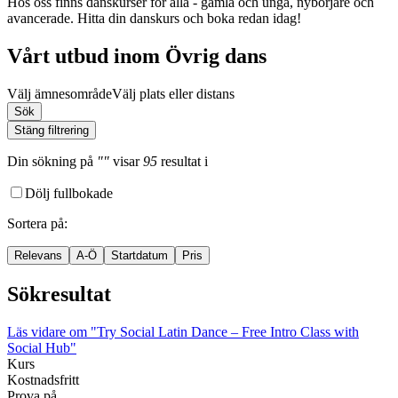
Hos oss finns danskurser för alla - gamla och unga, nybörjare och
avancerade. Hitta din danskurs och boka redan idag!
Vårt utbud inom Övrig dans
Välj ämnesområde
Välj plats eller distans
Sök
Stäng filtrering
Din sökning
på
""
visar
95
resultat
i
Dölj fullbokade
Sortera på
:
Relevans
A-Ö
Startdatum
Pris
Sökresultat
Läs vidare
om "Try Social Latin Dance – Free Intro Class with
Social Hub"
Kurs
Kostnadsfritt
Prova på