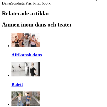
Dagar
Söndagar
Pris
:
Pris
1 650 kr
Relaterade artiklar
Ämnen inom dans och teater
Afrikansk dans
Balett