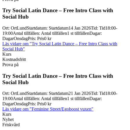
Try Social Latin Dance – Free Intro Class with
Social Hub
Ort
:
Ort
Lund
Startdatum
:
Startdatum
14 Jan 2026
Tid
:
Tid
18:00-
19:00
Antal tillfällen
:
Antal tillfällen
1 st tillfällen
Dagar
:
Dagar
Onsdag
Pris
:
Pris
0 kr
Läs vidare
om "Try Social Latin Dance – Free Intro Class with
Social Hub"
Kurs
Kostnadsfritt
Prova på
Try Social Latin Dance – Free Intro Class with
Social Hub
Ort
:
Ort
Lund
Startdatum
:
Startdatum
21 Jan 2026
Tid
:
Tid
18:00-
19:00
Antal tillfällen
:
Antal tillfällen
1 st tillfällen
Dagar
:
Dagar
Onsdag
Pris
:
Pris
0 kr
Läs vidare
om "Feminine Street/Egoboost vuxen"
Kurs
Nyhet
Friskvård