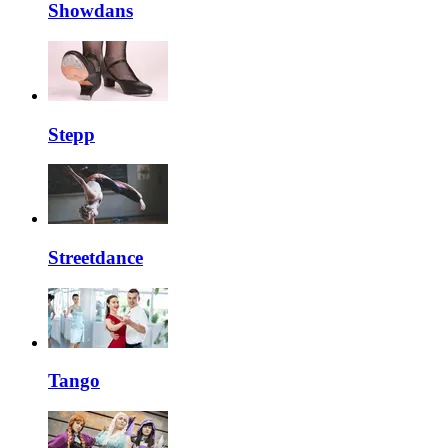
Showdans
Stepp
Streetdance
Tango