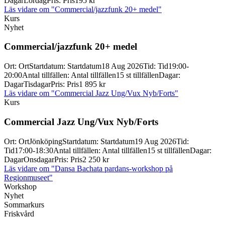
Dagar
Lördag
Pris
:
Pris
195 kr
Läs vidare
om "Commercial/jazzfunk 20+ medel"
Kurs
Nyhet
Commercial/
jazzfunk 20+ medel
Ort
:
Ort
Startdatum
:
Startdatum
18 Aug 2026
Tid
:
Tid
19:00-
20:00
Antal tillfällen
:
Antal tillfällen
15 st tillfällen
Dagar
:
Dagar
Tisdagar
Pris
:
Pris
1 895 kr
Läs vidare
om "Commercial Jazz Ung/Vux Nyb/Forts"
Kurs
Commercial Jazz Ung/
Vux Nyb/
Forts
Ort
:
Ort
Jönköping
Startdatum
:
Startdatum
19 Aug 2026
Tid
:
Tid
17:00-18:30
Antal tillfällen
:
Antal tillfällen
15 st tillfällen
Dagar
:
Dagar
Onsdagar
Pris
:
Pris
2 250 kr
Läs vidare
om "Dansa Bachata pardans-workshop på
Regionmuseet"
Workshop
Nyhet
Sommarkurs
Friskvård