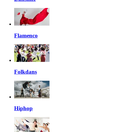
Flamenco
Folkdans
Hiphop