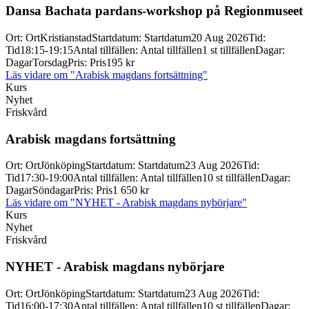
Dansa Bachata pardans-
workshop på Regionmuseet
Ort
:
Ort
Kristianstad
Startdatum
:
Startdatum
20 Aug 2026
Tid
:
Tid
18:15-19:15
Antal tillfällen
:
Antal tillfällen
1 st tillfällen
Dagar
:
Dagar
Torsdag
Pris
:
Pris
195 kr
Läs vidare
om "Arabisk magdans fortsättning"
Kurs
Nyhet
Friskvård
Arabisk magdans fortsättning
Ort
:
Ort
Jönköping
Startdatum
:
Startdatum
23 Aug 2026
Tid
:
Tid
17:30-19:00
Antal tillfällen
:
Antal tillfällen
10 st tillfällen
Dagar
:
Dagar
Söndagar
Pris
:
Pris
1 650 kr
Läs vidare
om "NYHET - Arabisk magdans nybörjare"
Kurs
Nyhet
Friskvård
NYHET -
Arabisk magdans nybörjare
Ort
:
Ort
Jönköping
Startdatum
:
Startdatum
23 Aug 2026
Tid
:
Tid
16:00-17:30
Antal tillfällen
:
Antal tillfällen
10 st tillfällen
Dagar
: