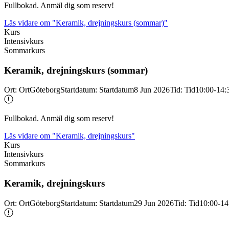
Fullbokad. Anmäl dig som reserv!
Läs vidare
om "Keramik, drejningskurs (sommar)"
Kurs
Intensivkurs
Sommarkurs
Keramik, drejningskurs (sommar)
Ort
:
Ort
Göteborg
Startdatum
:
Startdatum
8 Jun 2026
Tid
:
Tid
10:00-14:
Fullbokad. Anmäl dig som reserv!
Läs vidare
om "Keramik, drejningskurs"
Kurs
Intensivkurs
Sommarkurs
Keramik, drejningskurs
Ort
:
Ort
Göteborg
Startdatum
:
Startdatum
29 Jun 2026
Tid
:
Tid
10:00-14