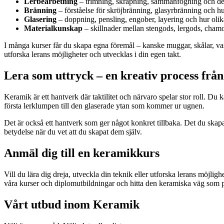
Lerbearbetning
– trimning, skrapning, sammanfogning och de
Bränning
– förståelse för skröjbränning, glasyrbränning och hu
Glasering
– doppning, pensling, engober, layering och hur olika
Materialkunskap
– skillnader mellan stengods, lergods, chamo
I många kurser får du skapa egna föremål – kanske muggar, skålar, vaser,
utforska lerans möjligheter och utvecklas i din egen takt.
Lera som uttryck – en kreativ process från 
Keramik är ett hantverk där taktilitet och närvaro spelar stor roll. Du k
första lerklumpen till den glaserade ytan som kommer ur ugnen.
Det är också ett hantverk som ger något konkret tillbaka. Det du skapar
betydelse när du vet att du skapat dem själv.
Anmäl dig till en keramikkurs
Vill du lära dig dreja, utveckla din teknik eller utforska lerans möjli
våra kurser och diplomutbildningar och hitta den keramiska väg som p
Vårt utbud inom Keramik