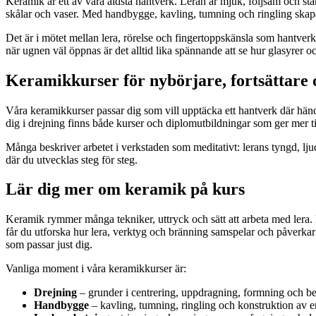
Keramik är ett av våra äldsta hantverk. Leran är mjuk, följsam och stän
skålar och vaser. Med handbygge, kavling, tumning och ringling skapa
Det är i mötet mellan lera, rörelse och fingertoppskänsla som hantverket 
när ugnen väl öppnas är det alltid lika spännande att se hur glasyrer oc
Keramikkurser för nybörjare, fortsättare 
Våra keramikkurser passar dig som vill upptäcka ett hantverk där händ
dig i drejning finns både kurser och diplomutbildningar som ger mer ti
Många beskriver arbetet i verkstaden som meditativt: lerans tyngd, lju
där du utvecklas steg för steg.
Lär dig mer om keramik på kurs
Keramik rymmer många tekniker, uttryck och sätt att arbeta med lera. 
får du utforska hur lera, verktyg och bränning samspelar och påverkar 
som passar just dig.
Vanliga moment i våra keramikkurser är:
Drejning
– grunder i centrering, uppdragning, formning och b
Handbygge
– kavling, tumning, ringling och konstruktion av e