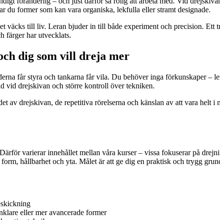
digt föränderlig – och just därför så rolig att arbeta med. Vid drejskiva
r du former som kan vara organiska, lekfulla eller stramt designade.
väcks till liv. Leran bjuder in till både experiment och precision. Ett tr
h färger har utvecklats.
och dig som vill dreja mer
erna får styra och tankarna får vila. Du behöver inga förkunskaper – le
d vid drejskivan och större kontroll över tekniken.
det av drejskivan, de repetitiva rörelserna och känslan av att vara helt
Därför varierar innehållet mellan våra kurser – vissa fokuserar på drejn
form, hållbarhet och yta. Målet är att ge dig en praktisk och trygg grun
eskickning
nklare eller mer avancerade former