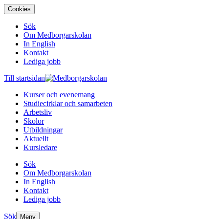
Cookies
Sök
Om Medborgarskolan
In English
Kontakt
Lediga jobb
Till startsidan
Kurser och evenemang
Studiecirklar och samarbeten
Arbetsliv
Skolor
Utbildningar
Aktuellt
Kursledare
Sök
Om Medborgarskolan
In English
Kontakt
Lediga jobb
Sök
Meny