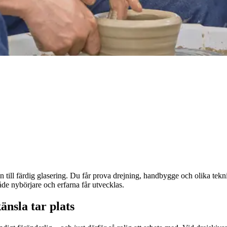
n till färdig glasering. Du får prova drejning, handbygge och olika tekni
åde nybörjare och erfarna får utvecklas.
änsla tar plats