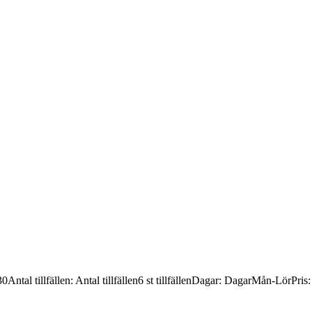
30
Antal tillfällen
:
Antal tillfällen
6 st tillfällen
Dagar
:
Dagar
Mån-Lör
Pris