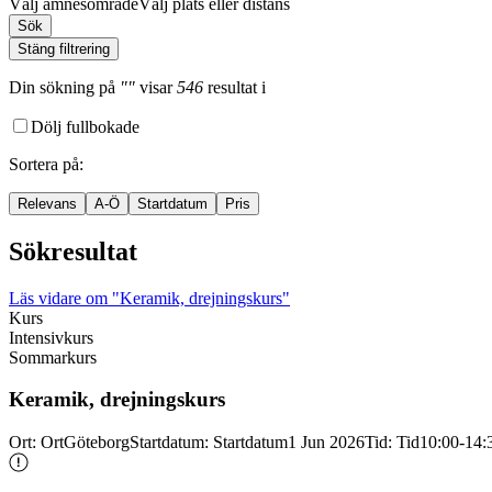
Välj ämnesområde
Välj plats eller distans
Sök
Stäng filtrering
Din sökning
på
""
visar
546
resultat
i
Dölj fullbokade
Sortera på
:
Relevans
A-Ö
Startdatum
Pris
Sökresultat
Läs vidare
om "Keramik, drejningskurs"
Kurs
Intensivkurs
Sommarkurs
Keramik, drejningskurs
Ort
:
Ort
Göteborg
Startdatum
:
Startdatum
1 Jun 2026
Tid
:
Tid
10:00-14: