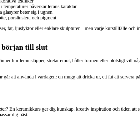
korativa tekniker
r temperaturer påverkar lerans karaktär
 glasyrer beter sig i ugnen
tte, porslinslera och pigment
 fat, ljuslyktor eller enklare skulpturer – men varje kurstillfälle och i
början till slut
änner hur leran släpper, stretar emot, håller formen eller plötsligt vill n
 går att använda i vardagen: en mugg att dricka ur, ett fat att servera 
gheter? En keramikkurs ger dig kunskap, kreativ inspiration och tiden att
assar dig bäst.