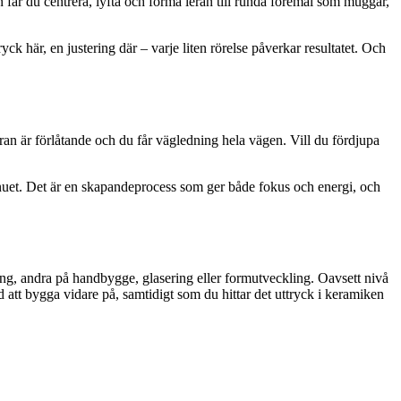
n får du centrera, lyfta och forma leran till runda föremål som muggar,
yck här, en justering där – varje liten rörelse påverkar resultatet. Och
ran är förlåtande och du får vägledning hela vägen. Vill du fördjupa
 i nuet. Det är en skapandeprocess som ger både fokus och energi, och
ing, andra på handbygge, glasering eller formutveckling. Oavsett nivå
d att bygga vidare på, samtidigt som du hittar det uttryck i keramiken