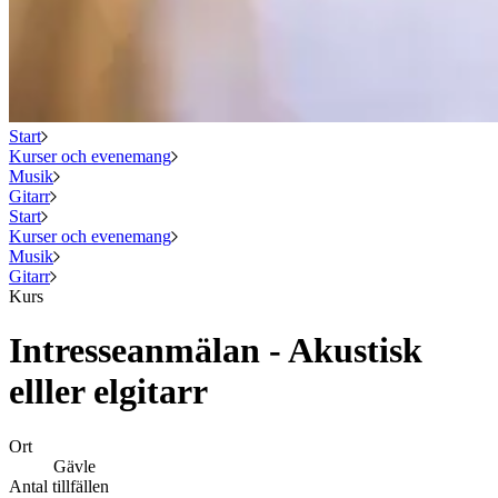
Start
Kurser och evenemang
Musik
Gitarr
Start
Kurser och evenemang
Musik
Gitarr
Kurs
Intresseanmälan - Akustisk
elller elgitarr
Ort
Gävle
Antal tillfällen