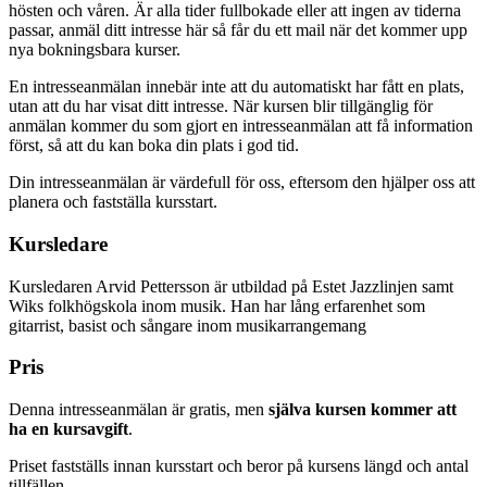
hösten och våren. Är alla tider fullbokade eller att ingen av tiderna
passar, anmäl ditt intresse här så får du ett mail när det kommer upp
nya bokningsbara kurser.
En intresseanmälan innebär inte att du automatiskt har fått en plats,
utan att du har visat ditt intresse. När kursen blir tillgänglig för
anmälan kommer du som gjort en intresseanmälan att få information
först, så att du kan boka din plats i god tid.
Din intresseanmälan är värdefull för oss, eftersom den hjälper oss att
planera och fastställa kursstart.
Kursledare
Kursledaren Arvid Pettersson är utbildad på Estet Jazzlinjen samt
Wiks folkhögskola inom musik. Han har lång erfarenhet som
gitarrist, basist och sångare inom musikarrangemang
Pris
Denna intresseanmälan är gratis, men
själva kursen kommer att
ha en kursavgift
.
Priset fastställs innan kursstart och beror på kursens längd och antal
tillfällen