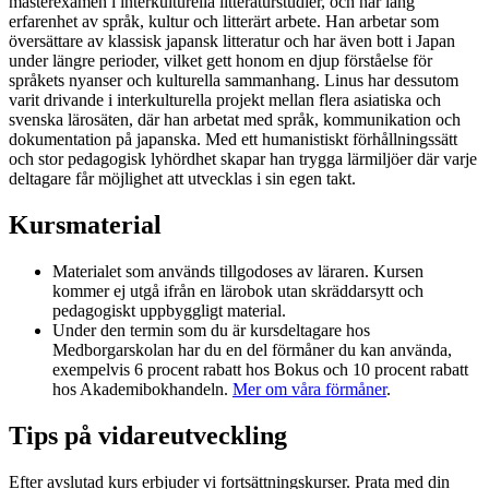
masterexamen i interkulturella litteraturstudier, och har lång
erfarenhet av språk, kultur och litterärt arbete. Han arbetar som
översättare av klassisk japansk litteratur och har även bott i Japan
under längre perioder, vilket gett honom en djup förståelse för
språkets nyanser och kulturella sammanhang. Linus har dessutom
varit drivande i interkulturella projekt mellan flera asiatiska och
svenska lärosäten, där han arbetat med språk, kommunikation och
dokumentation på japanska. Med ett humanistiskt förhållningssätt
och stor pedagogisk lyhördhet skapar han trygga lärmiljöer där varje
deltagare får möjlighet att utvecklas i sin egen takt.
Kursmaterial
Materialet som används tillgodoses av läraren. Kursen
kommer ej utgå ifrån en lärobok utan skräddarsytt och
pedagogiskt uppbyggligt material.
Under den termin som du är kursdeltagare hos
Medborgarskolan har du en del förmåner du kan använda,
exempelvis 6 procent rabatt hos Bokus och 10 procent rabatt
hos Akademibokhandeln.
Mer om våra förmåner
.
Tips på vidareutveckling
Efter avslutad kurs erbjuder vi fortsättningskurser. Prata med din