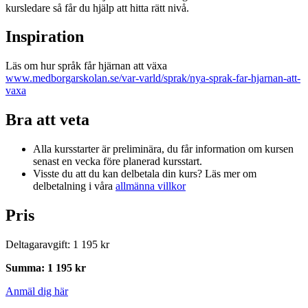
kursledare så får du hjälp att hitta rätt nivå.
Inspiration
Läs om hur språk får hjärnan att växa
www.medborgarskolan.se/var-varld/sprak/nya-sprak-far-hjarnan-att-
vaxa
Bra att veta
Alla kursstarter är preliminära, du får information om kursen
senast en vecka före planerad kursstart.
Visste du att du kan delbetala din kurs? Läs mer om
delbetalning i våra
allmänna villkor
Pris
Deltagaravgift
:
1 195 kr
Summa
:
1 195 kr
Anmäl dig här