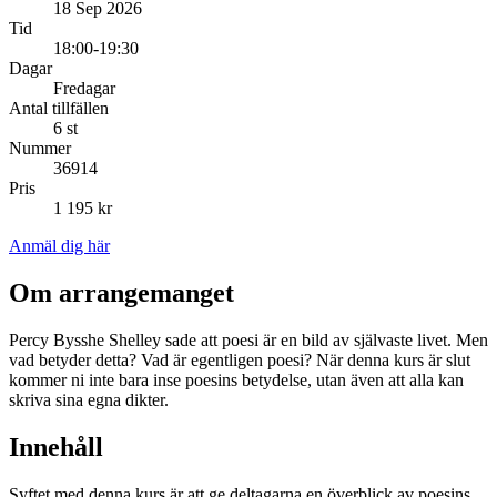
18 Sep 2026
Tid
18:00-19:30
Dagar
Fredagar
Antal tillfällen
6 st
Nummer
36914
Pris
1 195 kr
Anmäl dig här
Om arrangemanget
Percy Bysshe Shelley sade att poesi är en bild av självaste livet. Men
vad betyder detta? Vad är egentligen poesi? När denna kurs är slut
kommer ni inte bara inse poesins betydelse, utan även att alla kan
skriva sina egna dikter.
Innehåll
Syftet med denna kurs är att ge deltagarna en överblick av poesins