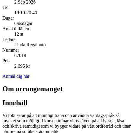
2 Sep 2026
Tid
19:10-20:40
Dagar
Onsdagar
Antal tillfällen
12 st
Ledare
Linda Regalbuto
Nummer
67018
Pris
2 095 kr
Anmäl dig här
Om arrangemanget
Innehåll
Vi fokuserar på att muntligt träna och använda vardagsspråk så
mycket som möjligt. I kursen tränar vi oss även på att lyssna, läsa
och skriva samtidigt som vi bygger vidare på vårt ordförråd och tittar
närmre på språkets grammatik.