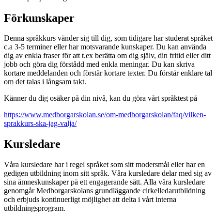
Förkunskaper
Denna språkkurs vänder sig till dig, som tidigare har studerat språket
c.a 3-5 terminer eller har motsvarande kunskaper. Du kan använda
dig av enkla fraser för att t.ex berätta om dig själv, din fritid eller ditt
jobb och göra dig förstådd med enkla meningar. Du kan skriva
kortare meddelanden och förstår kortare texter. Du förstår enklare tal
om det talas i långsam takt.
Känner du dig osäker på din nivå, kan du göra vårt språktest på
https://www.medborgarskolan.se/om-medborgarskolan/faq/vilken-
sprakkurs-ska-jag-valja/
Kursledare
Våra kursledare har i regel språket som sitt modersmål eller har en
gedigen utbildning inom sitt språk. Våra kursledare delar med sig av
sina ämneskunskaper på ett engagerande sätt. Alla våra kursledare
genomgår Medborgarskolans grundläggande cirkelledarutbildning
och erbjuds kontinuerligt möjlighet att delta i vårt interna
utbildningsprogram.