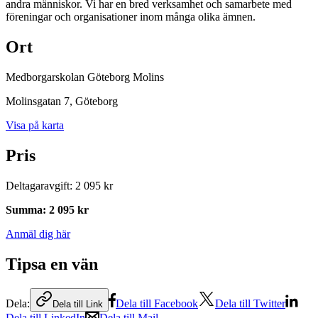
andra människor. Vi har en bred verksamhet och samarbete med
föreningar och organisationer inom många olika ämnen.
Ort
Medborgarskolan Göteborg Molins
Molinsgatan 7
, Göteborg
Visa på karta
Pris
Deltagaravgift
:
2 095 kr
Summa
:
2 095 kr
Anmäl dig här
Tipsa en vän
Dela:
Dela till Facebook
Dela till Twitter
Dela till Link
Dela till LinkedIn
Dela till Mail