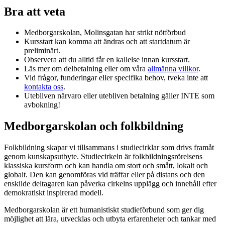
Bra att veta
Medborgarskolan, Molinsgatan har strikt nötförbud
Kursstart kan komma att ändras och att startdatum är
preliminärt.
Observera att du alltid får en kallelse innan kursstart.
Läs mer om delbetalning eller om våra
allmänna villkor
.
Vid frågor, funderingar eller specifika behov, tveka inte att
kontakta oss
.
Utebliven närvaro eller utebliven betalning gäller INTE som
avbokning!
Medborgarskolan och folkbildning
Folkbildning skapar vi tillsammans i studiecirklar som drivs framåt
genom kunskapsutbyte. Studiecirkeln är folkbildningsrörelsens
klassiska kursform och kan handla om stort och smått, lokalt och
globalt. Den kan genomföras vid träffar eller på distans och den
enskilde deltagaren kan påverka cirkelns upplägg och innehåll efter
demokratiskt inspirerad modell.
Medborgarskolan är ett humanistiskt studieförbund som ger dig
möjlighet att lära, utvecklas och utbyta erfarenheter och tankar med