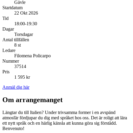
Gävle
Startdatum
22 Okt 2026
Tid
18:00-19:30
Dagar
Torsdagar
Antal tillfällen
8 st
Ledare
Filomena Policarpo
Nummer
37514
Pris
1 595 kr
Anmäl dig här
Om arrangemanget
Längtar du till Italien? Under trivsamma former i en avspänd
atmosfär fördjupar du dig med språket hos oss. Det är roligt att lära
ett nytt språk och en härlig känsla att kunna göra sig förstådd.
Benvenuto!