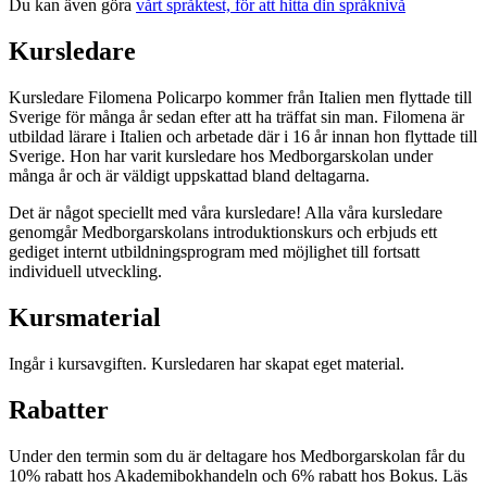
Du kan även göra
vårt språktest, för att hitta din språknivå
Kursledare
Kursledare Filomena Policarpo kommer från Italien men flyttade till
Sverige för många år sedan efter att ha träffat sin man. Filomena är
utbildad lärare i Italien och arbetade där i 16 år innan hon flyttade till
Sverige. Hon har varit kursledare hos Medborgarskolan under
många år och är väldigt uppskattad bland deltagarna.
Det är något speciellt med våra kursledare! Alla våra kursledare
genomgår Medborgarskolans introduktionskurs och erbjuds ett
gediget internt utbildningsprogram med möjlighet till fortsatt
individuell utveckling.
Kursmaterial
Ingår i kursavgiften. Kursledaren har skapat eget material.
Rabatter
Under den termin som du är deltagare hos Medborgarskolan får du
10% rabatt hos Akademibokhandeln och 6% rabatt hos Bokus. Läs