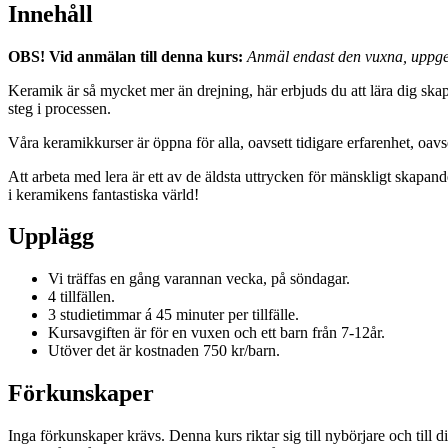
Innehåll
OBS! Vid anmälan till denna kurs:
Anmäl endast den vuxna, uppg
Keramik är så mycket mer än drejning, här erbjuds du att lära dig skap
steg i processen.
Våra keramikkurser är öppna för alla, oavsett tidigare erfarenhet, oavs
Att arbeta med lera är ett av de äldsta uttrycken för mänskligt skapan
i keramikens fantastiska värld!
Upplägg
Vi träffas en gång varannan vecka, på söndagar.
4 tillfällen.
3 studietimmar á 45 minuter per tillfälle.
Kursavgiften är för en vuxen och ett barn från 7-12år.
Utöver det är kostnaden 750 kr/barn.
Förkunskaper
Inga förkunskaper krävs. Denna kurs riktar sig till nybörjare och till