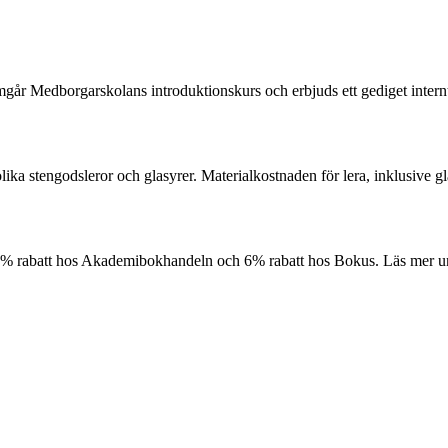
går Medborgarskolans introduktionskurs och erbjuds ett gediget internt 
ka stengodsleror och glasyrer. Materialkostnaden för lera, inklusive gl
10% rabatt hos Akademibokhandeln och 6% rabatt hos Bokus. Läs mer 