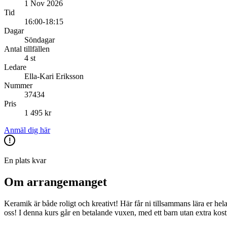
1 Nov 2026
Tid
16:00-18:15
Dagar
Söndagar
Antal tillfällen
4 st
Ledare
Ella-Kari Eriksson
Nummer
37434
Pris
1 495 kr
Anmäl dig här
En plats kvar
Om arrangemanget
Keramik är både roligt och kreativt! Här får ni tillsammans lära er he
oss! I denna kurs går en betalande vuxen, med ett barn utan extra kostn