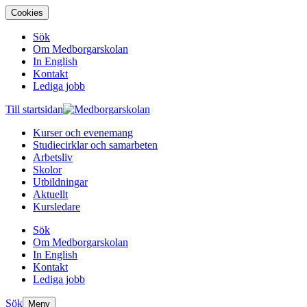
Cookies
Sök
Om Medborgarskolan
In English
Kontakt
Lediga jobb
Till startsidan
Kurser och evenemang
Studiecirklar och samarbeten
Arbetsliv
Skolor
Utbildningar
Aktuellt
Kursledare
Sök
Om Medborgarskolan
In English
Kontakt
Lediga jobb
Sök
Meny