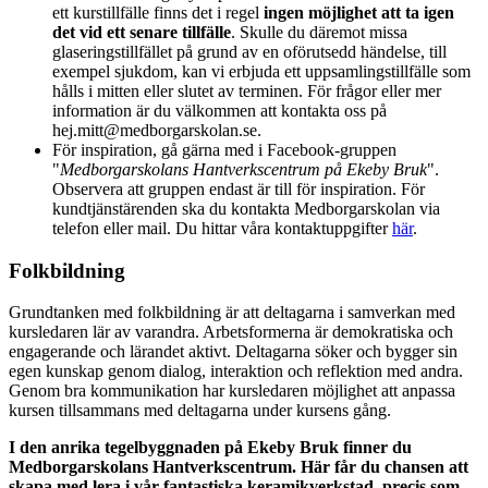
ett kurstillfälle finns det i regel
ingen möjlighet att ta igen
det vid ett senare tillfälle
. Skulle du däremot missa
glaseringstillfället på grund av en oförutsedd händelse, till
exempel sjukdom, kan vi erbjuda ett uppsamlingstillfälle som
hålls i mitten eller slutet av terminen. För frågor eller mer
information är du välkommen att kontakta oss på
hej.mitt@medborgarskolan.se.
För inspiration, gå gärna med i Facebook-gruppen
"
Medborgarskolans Hantverkscentrum på Ekeby Bruk
".
Observera att gruppen endast är till för inspiration. För
kundtjänstärenden ska du kontakta Medborgarskolan via
telefon eller mail. Du hittar våra kontaktuppgifter
här
.
Folkbildning
Grundtanken med folkbildning är att deltagarna i samverkan med
kursledaren lär av varandra. Arbetsformerna är demokratiska och
engagerande och lärandet aktivt. Deltagarna söker och bygger sin
egen kunskap genom dialog, interaktion och reflektion med andra.
Genom bra kommunikation har kursledaren möjlighet att anpassa
kursen tillsammans med deltagarna under kursens gång.
I den anrika tegelbyggnaden på Ekeby Bruk finner du
Medborgarskolans Hantverkscentrum. Här får du chansen att
skapa med lera i vår fantastiska keramikverkstad, precis som