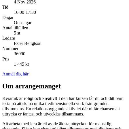
4 Nov 2026
Tid
16:00-17:30
Dagar
Onsdagar
Antal tillfällen
5 st
Ledare
Ester Bengtson
Nummer
36990
Pris
1 445 kr
Anmäl dig här
Om arrangemanget
Keramik är roligt och kreativt! I den här kursen får du och ditt barn
testa på att skapa unika tredimensionella verk från grunden
tillsammans. En relationsbyggande aktivitet där ni får chansen att
uttrycka er fantasi och utvecklas tillsammans.
Att arbeta med lera är ett av de äldsta uttrycken för mänskligt
skapande. Släpp loss skaparglädjen tillsammans med ditt barn och