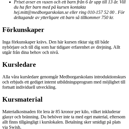
Priset avser en vuxen och ett barn från 6 år upp till 13 år. Vill
du ha fler barn med på kursen kontakta
hej.mitt@medborgarskolan.se eller ring 010-157 52 00 . För
deltagande av ytterligare ett barn så tillkommer 750 kr.
Förkunskaper
Inga förkunskaper krävs. Den här kursen riktar sig till både
nybörjare och till dig som har tidigare erfarenhet av drejning. Allt
utgår från dina behov och nivå.
Kursledare
Alla våra kursledare genomgår Medborgarskolans introduktionskurs
och erbjuds ett gediget internt utbildningsprogram med möjlighet till
fortsatt individuell utveckling.
Kursmaterial
Materialkostnaden för lera är 85 kronor per kilo, vilket inkluderar
glasyr och bränning. Du behöver inte ta med eget material, eftersom
allt finns tillgängligt i kurslokalen. Betalning sker smidigt på plats
via Swish.