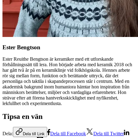
Ester Bengtson
Ester Reuithe Bengtson är keramiker med ett utforskande
förhållningssätt till lera. Hon började arbeta med keramik 2018 och
har gått två år på en keramiklinje vid folkhögskola. Hennes arbete
rör sig mellan form, funktion och berättande uttryck, där det
personliga och taktila i skapandeprocessen står i centrum. Med en
akademisk bakgrund inom humaniora hämtar hon inspiration från
människors berättelser, miljöer och vardagliga erfarenheter. Hon
strävar efter att förena hantverksskicklighet med nyfikenhet,
lekfullhet och experimentlusta.
Tipsa en vän
Dela:
Dela till Facebook
Dela till Twitter
Dela till Link