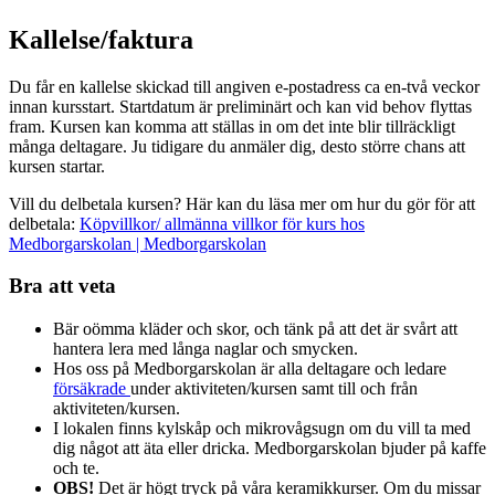
Kallelse/faktura
Du får en kallelse skickad till angiven e-postadress ca en-två veckor
innan kursstart. Startdatum är preliminärt och kan vid behov flyttas
fram. Kursen kan komma att ställas in om det inte blir tillräckligt
många deltagare. Ju tidigare du anmäler dig, desto större chans att
kursen startar.
Vill du delbetala kursen? Här kan du läsa mer om hur du gör för att
delbetala:
Köpvillkor/ allmänna villkor för kurs hos
Medborgarskolan | Medborgarskolan
Bra att veta
Bär oömma kläder och skor, och tänk på att det är svårt att
hantera lera med långa naglar och smycken.
Hos oss på Medborgarskolan är alla deltagare och ledare
försäkrade
under aktiviteten/kursen samt till och från
aktiviteten/kursen.
I lokalen finns kylskåp och mikrovågsugn om du vill ta med
dig något att äta eller dricka. Medborgarskolan bjuder på kaffe
och te.
OBS!
Det är högt tryck på våra keramikkurser. Om du missar