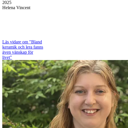
2025
Helena Vincent
Läs vidare
om "Bland
keramik och lera fanns
även vänskap för
livet"