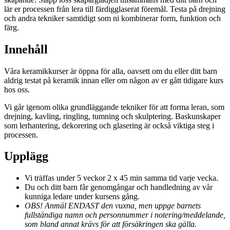
lär er processen från lera till färdigglaserat föremål. Testa på drejning
och andra tekniker samtidigt som ni kombinerar form, funktion och
färg.
Innehåll
Våra keramikkurser är öppna för alla, oavsett om du eller ditt barn
aldrig testat på keramik innan eller om någon av er gått tidigare kurs
hos oss.
Vi går igenom olika grundläggande tekniker för att forma leran, som
drejning, kavling, ringling, tumning och skulptering. Baskunskaper
som lerhantering, dekorering och glasering är också viktiga steg i
processen.
Upplägg
Vi träffas under 5 veckor 2 x 45 min samma tid varje vecka.
Du och ditt barn får genomgångar och handledning av vår
kunniga ledare under kursens gång.
OBS! Anmäl ENDAST den vuxna, men uppge barnets
fullständiga namn och personnummer i notering/meddelande,
som bland annat krävs för att försäkringen ska gälla.