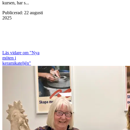
kursen, har s...
Publicerad
:
22 augusti
2025
Läs vidare
om "Nya
möten i
keramikateljén"