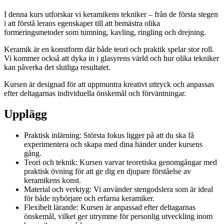
I denna kurs utforskar vi keramikens tekniker – från de första stegen
i att förstå lerans egenskaper till att bemästra olika
formeringsmetoder som tumning, kavling, ringling och drejning.
Keramik är en konstform där både teori och praktik spelar stor roll.
Vi kommer också att dyka in i glasyrens värld och hur olika tekniker
kan påverka det slutliga resultatet.
Kursen är designad för att uppmuntra kreativt uttryck och anpassas
efter deltagarnas individuella önskemål och förväntningar.
Upplägg
Praktisk inlärning: Största fokus ligger på att du ska få
experimentera och skapa med dina händer under kursens
gång.
Teori och teknik: Kursen varvar teoretiska genomgångar med
praktisk övning för att ge dig en djupare förståelse av
keramikens konst.
Material och verktyg: Vi använder stengodslera som är ideal
för både nybörjare och erfarna keramiker.
Flexibelt lärande: Kursen är anpassad efter deltagarnas
önskemål, vilket ger utrymme för personlig utveckling inom