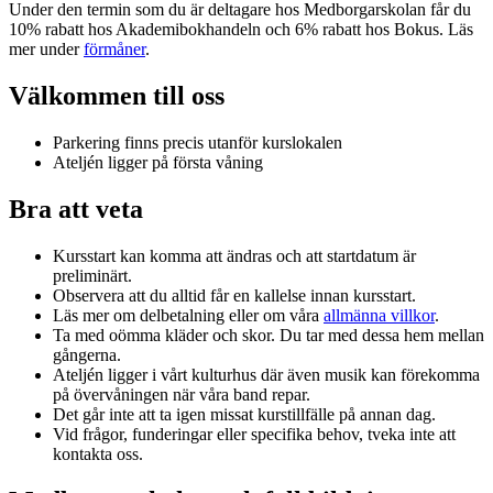
Under den termin som du är deltagare hos Medborgarskolan får du
10% rabatt hos Akademibokhandeln och 6% rabatt hos Bokus. Läs
mer under
förmåner
.
Välkommen till oss
Parkering finns precis utanför kurslokalen
Ateljén ligger på första våning
Bra att veta
Kursstart kan komma att ändras och att startdatum är
preliminärt.
Observera att du alltid får en kallelse innan kursstart.
Läs mer om delbetalning eller om våra
allmänna villkor
.
Ta med oömma kläder och skor. Du tar med dessa hem mellan
gångerna.
Ateljén ligger i vårt kulturhus där även musik kan förekomma
på övervåningen när våra band repar.
Det går inte att ta igen missat kurstillfälle på annan dag.
Vid frågor, funderingar eller specifika behov, tveka inte att
kontakta oss.