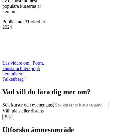
av de absolut mest
populära kurserna är
kerami...
Publicerad
:
31 oktober
2024
Läs vidare
om "Form,
känsla och terapi på
keramiken i
Falkenberg"
Vad vill du lära dig mer om?
Sök kurser och evenemang
Välj plats eller distans
Sök
Utforska ämnesområde