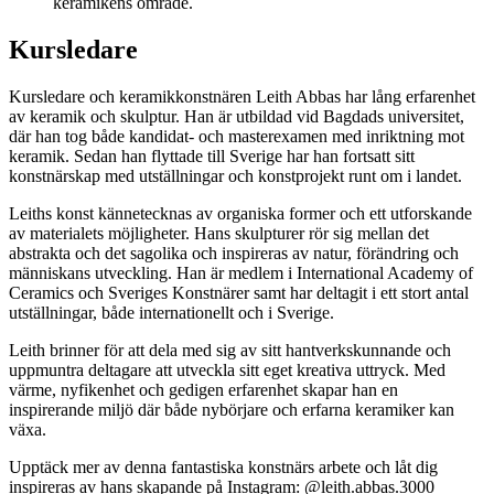
keramikens område.
Kursledare
Kursledare och keramikkonstnären Leith Abbas har lång erfarenhet
av keramik och skulptur. Han är utbildad vid Bagdads universitet,
där han tog både kandidat- och masterexamen med inriktning mot
keramik. Sedan han flyttade till Sverige har han fortsatt sitt
konstnärskap med utställningar och konstprojekt runt om i landet.
Leiths konst kännetecknas av organiska former och ett utforskande
av materialets möjligheter. Hans skulpturer rör sig mellan det
abstrakta och det sagolika och inspireras av natur, förändring och
människans utveckling. Han är medlem i International Academy of
Ceramics och Sveriges Konstnärer samt har deltagit i ett stort antal
utställningar, både internationellt och i Sverige.
Leith brinner för att dela med sig av sitt hantverkskunnande och
uppmuntra deltagare att utveckla sitt eget kreativa uttryck. Med
värme, nyfikenhet och gedigen erfarenhet skapar han en
inspirerande miljö där både nybörjare och erfarna keramiker kan
växa.
Upptäck mer av denna fantastiska konstnärs arbete och låt dig
inspireras av hans skapande på Instagram: @leith.abbas.3000