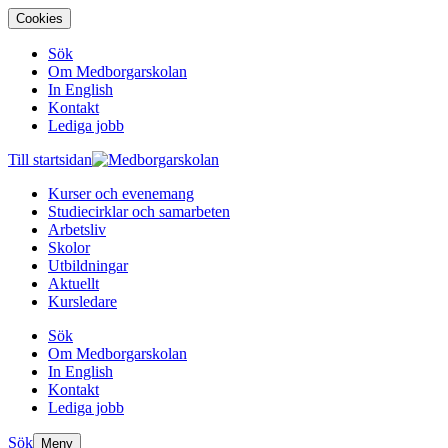
Cookies
Sök
Om Medborgarskolan
In English
Kontakt
Lediga jobb
Till startsidan
Kurser och evenemang
Studiecirklar och samarbeten
Arbetsliv
Skolor
Utbildningar
Aktuellt
Kursledare
Sök
Om Medborgarskolan
In English
Kontakt
Lediga jobb
Sök
Meny