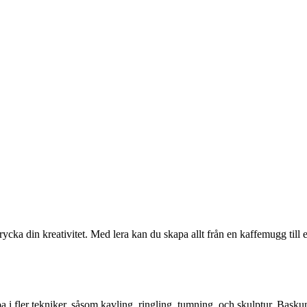
cka din kreativitet. Med lera kan du skapa allt från en kaffemugg till 
a i fler tekniker, såsom kavling, ringling, tumning, och skulptur. Bask