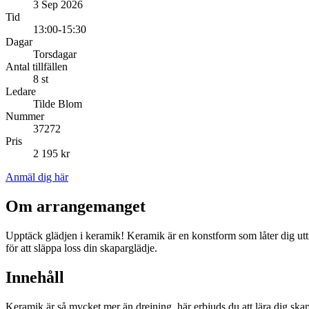
3 Sep 2026
Tid
13:00-15:30
Dagar
Torsdagar
Antal tillfällen
8 st
Ledare
Tilde Blom
Nummer
37272
Pris
2 195 kr
Anmäl dig här
Om arrangemanget
Upptäck glädjen i keramik! Keramik är en konstform som låter dig uttry
för att släppa loss din skaparglädje.
Innehåll
Keramik är så mycket mer än drejning, här erbjuds du att lära dig skap