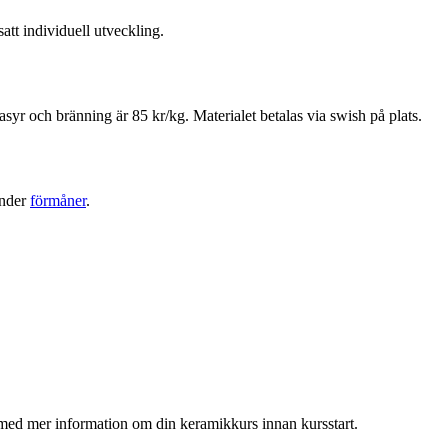
att individuell utveckling.
asyr och bränning är 85 kr/kg. Materialet betalas via swish på plats.
under
förmåner
.
l med mer information om din keramikkurs innan kursstart.