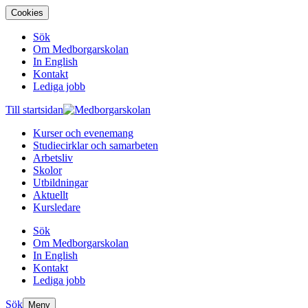
Cookies
Sök
Om Medborgarskolan
In English
Kontakt
Lediga jobb
Till startsidan
Kurser och evenemang
Studiecirklar och samarbeten
Arbetsliv
Skolor
Utbildningar
Aktuellt
Kursledare
Sök
Om Medborgarskolan
In English
Kontakt
Lediga jobb
Sök
Meny