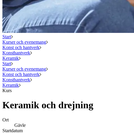
Start
Kurser och evenemang
Konst och hantverk
Konsthantverk
Keramik
Start
Kurser och evenemang
Konst och hantverk
Konsthantverk
Keramik
Kurs
Keramik och drejning
Ort
Gävle
Startdatum