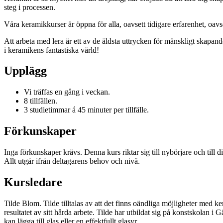
steg i processen.
Våra keramikkurser är öppna för alla, oavsett tidigare erfarenhet, oavs
Att arbeta med lera är ett av de äldsta uttrycken för mänskligt skapan
i keramikens fantastiska värld!
Upplägg
Vi träffas en gång i veckan.
8 tillfällen.
3 studietimmar á 45 minuter per tillfälle.
Förkunskaper
Inga förkunskaper krävs. Denna kurs riktar sig till nybörjare och till
Allt utgår ifrån deltagarens behov och nivå.
Kursledare
Tilde Blom. Tilde tilltalas av att det finns oändliga möjligheter med 
resultatet av sitt hårda arbete. Tilde har utbildat sig på konstskolan
kan lägga till glas eller en effektfullt glasyr.