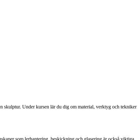
en skulptur. Under kursen lär du dig om material, verktyg och tekniker
unskaper som lerhantering, beskickning och glasering är också viktiga