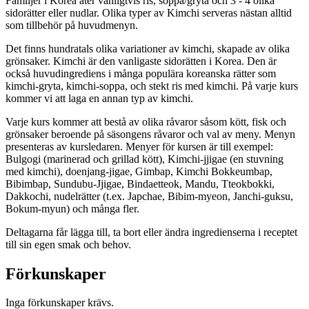
Familjer i Korea äter vanligtvis ris, soppa/gryta och 3 - 4 olika
sidorätter eller nudlar. Olika typer av Kimchi serveras nästan alltid
som tillbehör på huvudmenyn.
Det finns hundratals olika variationer av kimchi, skapade av olika
grönsaker. Kimchi är den vanligaste sidorätten i Korea. Den är
också huvudingrediens i många populära koreanska rätter som
kimchi-gryta, kimchi-soppa, och stekt ris med kimchi. På varje kurs
kommer vi att laga en annan typ av kimchi.
Varje kurs kommer att bestå av olika råvaror såsom kött, fisk och
grönsaker beroende på säsongens råvaror och val av meny. Menyn
presenteras av kursledaren. Menyer för kursen är till exempel:
Bulgogi (marinerad och grillad kött), Kimchi-jjigae (en stuvning
med kimchi), doenjang-jigae, Gimbap, Kimchi Bokkeumbap,
Bibimbap, Sundubu-Jjigae, Bindaetteok, Mandu, Tteokbokki,
Dakkochi, nudelrätter (t.ex. Japchae, Bibim-myeon, Janchi-guksu,
Bokum-myun) och många fler.
Deltagarna får lägga till, ta bort eller ändra ingredienserna i receptet
till sin egen smak och behov.
Förkunskaper
Inga förkunskaper krävs.