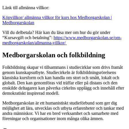
Länk till allmänna villkor:
Köpvillkor/ allmänna villkor för kurs hos Medborgarskolan |
Medborgarskolan
Vill du delbetala? Här kan du läsa mer om hur du gör under
“Kursavgift och betalning”:
https://www.medborgarskolan.se/om-
medborgarskolan/allmanna-villkor/
Medborgarskolan och folkbildning
Folkbildning skapar vi tillsammans i studiecirklar som drivs framåt
genom kunskapsutbyte. Studiecirkeln är folkbildningsrörelsens
klassiska kursform och kan handla om stort och smått, lokalt och
globalt. Den kan genomföras vid träffar eller på distans och den
enskilde deltagaren kan påverka cirkelns upplägg och innehåll efter
demokratiskt inspirerad modell.
Medborgarskolan är ett humanistiskt studieförbund som ger dig
möjlighet att lära, utvecklas och utbyta erfarenheter och tankar med
andra människor. Vi har en bred verksamhet och samarbete med
föreningar och organisationer inom många olika ämnen.