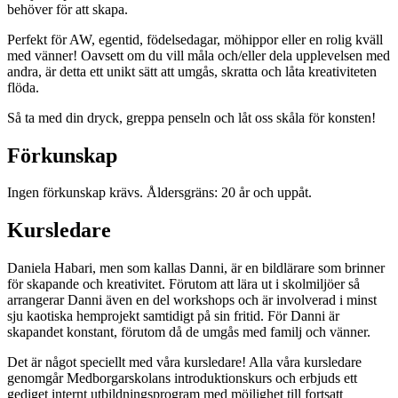
behöver för att skapa.
Perfekt för AW, egentid, födelsedagar, möhippor eller en rolig kväll
med vänner! Oavsett om du vill måla och/eller dela upplevelsen med
andra, är detta ett unikt sätt att umgås, skratta och låta kreativiteten
flöda.
Så ta med din dryck, greppa penseln och låt oss skåla för konsten!
Förkunskap
Ingen förkunskap krävs. Åldersgräns: 20 år och uppåt.
Kursledare
Daniela Habari, men som kallas Danni, är en bildlärare som brinner
för skapande och kreativitet. Förutom att lära ut i skolmiljöer så
arrangerar Danni även en del workshops och är involverad i minst
sju kaotiska hemprojekt samtidigt på sin fritid. För Danni är
skapandet konstant, förutom då de umgås med familj och vänner.
Det är något speciellt med våra kursledare! Alla våra kursledare
genomgår Medborgarskolans introduktionskurs och erbjuds ett
gediget internt utbildningsprogram med möjlighet till fortsatt