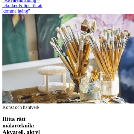
"Akvarellmålning –
tekniker & tips för att
komma igång"
Konst och hantverk
Hitta rätt
målarteknik:
Akvarell, akryl