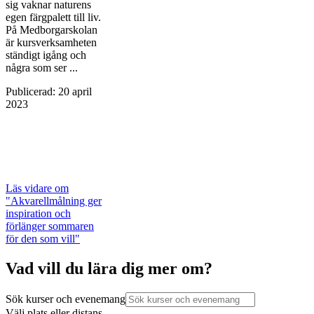
sig vaknar naturens
egen färg­palett till liv.
På Medborgarskolan
är kursverksamheten
ständigt igång och
några som ser ...
Publicerad
:
20 april
2023
Läs vidare
om
"Akvarellmålning ger
inspiration och
förlänger sommaren
för den som vill"
Vad vill du lära dig mer om?
Sök kurser och evenemang
Välj plats eller distans