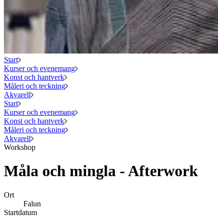
Start
Kurser och evenemang
Konst och hantverk
Måleri och teckning
Akvarell
Start
Kurser och evenemang
Konst och hantverk
Måleri och teckning
Akvarell
Workshop
Måla och mingla - Afterwork
Ort
Falun
Startdatum