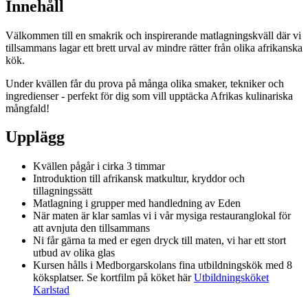
Innehåll
Välkommen till en smakrik och inspirerande matlagningskväll där vi
tillsammans lagar ett brett urval av mindre rätter från olika afrikanska
kök.
Under kvällen får du prova på många olika smaker, tekniker och
ingredienser - perfekt för dig som vill upptäcka Afrikas kulinariska
mångfald!
Upplägg
Kvällen pågår i cirka 3 timmar
Introduktion till afrikansk matkultur, kryddor och
tillagningssätt
Matlagning i grupper med handledning av Eden
När maten är klar samlas vi i vår mysiga restauranglokal för
att avnjuta den tillsammans
Ni får gärna ta med er egen dryck till maten, vi har ett stort
utbud av olika glas
Kursen hålls i Medborgarskolans fina utbildningskök med 8
köksplatser. Se kortfilm på köket här
Utbildningsköket
Karlstad