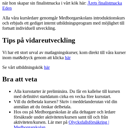
när hon skapar sin finalistmacka i vårt kök här:
Årets finalistmacka
Eden
Alla våra kursledare genomgår Medborgarskolans introduktionskurs
och erbjuds ett gediget internt utbildningsprogram med möjlighet till
fortsatt individuell utveckling.
Tips på vidareutveckling
Vi har ett stort urval av matlagningskurser, kom direkt till våra kurser
inom mat&dryck genom att klicka
här
Se vårt utbildningskök
här
Bra att veta
Alla kursstarter är preliminära. Du får en kallelse till kursen
med definitivt startdatum cirka en vecka före kursstart.
Vill du delbetala kursen? Skriv i meddelanderutan vid din
anmälan att du önskar delbetala.
Hos oss på Medborgarskolan är alla deltagare och ledare
försäkrade under aktiviteten/kursen samt till och från
aktiviteten/kursen. Lär mer på
Olycksfallsförsäkring |
Medborgarskolan